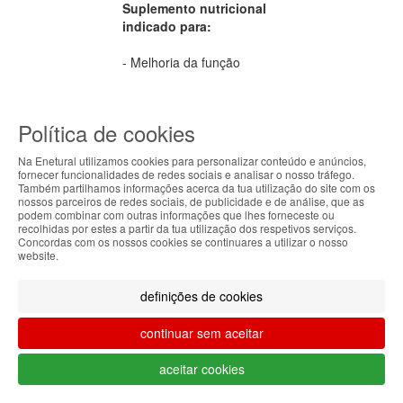
Suplemento nutricional
indicado para:
- Melhoria da função
cerebral (Falta de
memória, enxaquecas e
cefaleias, sequelas
Política de cookies
vasculares cerebrais);
Na Enetural utilizamos cookies para personalizar conteúdo e anúncios,
- Melhoria das funções
fornecer funcionalidades de redes sociais e analisar o nosso tráfego.
vasculares periféricas
Também partilhamos informações acerca da tua utilização do site com os
ABOUT THE COOKIES
nossos parceiros de redes sociais, de publicidade e de análise, que as
(varizes, hemorróidas e
podem combinar com outras informações que lhes forneceste ou
melhoria da
Enetural handles information about your visit using
recolhidas por estes a partir da tua utilização dos respetivos serviços.
microcirculação);
Concordas com os nossos cookies se continuares a utilizar o nosso
cookies that improve the performance of the
website.
website, facilitate sharing via social networks and
- Antioxidante;
offer advertising tailored to your interests. By
definições de cookies
continuing to browse our site, you accept the use of
- Estimulante da potência
these cookies. For more information, see our
sexual.
continuar sem aceitar
Privacy and Cookie Policy. You can configure your
preferences in Cookie settings.
aceitar cookies
Accepted
Produtos recomendados