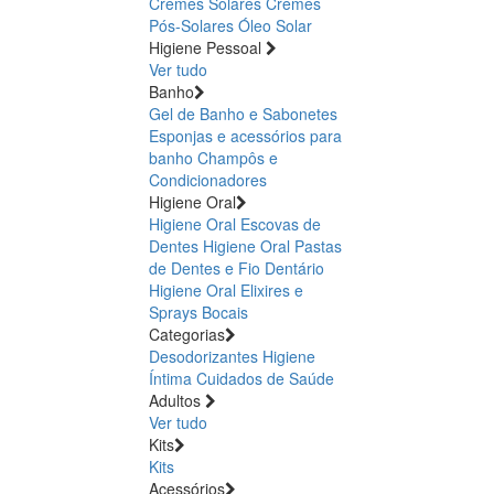
Cremes Solares
Cremes
Pós-Solares
Óleo Solar
Higiene Pessoal
Ver tudo
Banho
Gel de Banho e Sabonetes
Esponjas e acessórios para
banho
Champôs e
Condicionadores
Higiene Oral
Higiene Oral Escovas de
Dentes
Higiene Oral Pastas
de Dentes e Fio Dentário
Higiene Oral Elixires e
Sprays Bocais
Categorias
Desodorizantes
Higiene
Íntima
Cuidados de Saúde
Adultos
Ver tudo
Kits
Kits
Acessórios