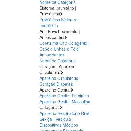
Nome de Categoria
Sistema Imunitário |
Probióticos
Probióticos
Sistema
Imunitário
Anti-Envelhecimento |
Antioxidantes
Coenzima Q10
Colagénio |
Cabelo Unhas e Pele
Antioxidantes
Nome de Categoria
Coração | Aparelho
Circulatório
Aparelho Circulatório
Coração
Diabetes
Aparelho Genital
Aparelho Genital Feminino
Aparelho Genital Masculino
Categorias
Aparelho Respiratório
Rins |
Bexiga | Vesícula
Dispositivos Médicos
Homeopatia
Bronzeado