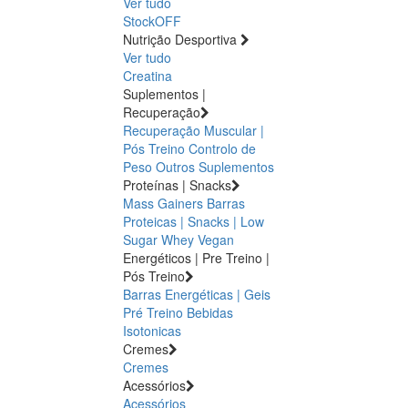
Ver tudo
StockOFF
Nutrição Desportiva
Ver tudo
Creatina
Suplementos |
Recuperação
Recuperação Muscular |
Pós Treino
Controlo de
Peso
Outros Suplementos
Proteínas | Snacks
Mass Gainers
Barras
Proteicas | Snacks | Low
Sugar
Whey
Vegan
Energéticos | Pre Treino |
Pós Treino
Barras Energéticas | Geis
Pré Treino
Bebidas
Isotonicas
Cremes
Cremes
Acessórios
Acessórios