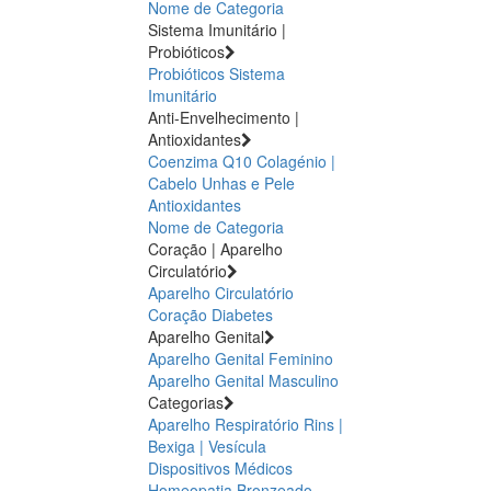
Nome de Categoria
Sistema Imunitário |
Probióticos
Probióticos
Sistema
Imunitário
Anti-Envelhecimento |
Antioxidantes
Coenzima Q10
Colagénio |
Cabelo Unhas e Pele
Antioxidantes
Nome de Categoria
Coração | Aparelho
Circulatório
Aparelho Circulatório
Coração
Diabetes
Aparelho Genital
Aparelho Genital Feminino
Aparelho Genital Masculino
Categorias
Aparelho Respiratório
Rins |
Bexiga | Vesícula
Dispositivos Médicos
Homeopatia
Bronzeado