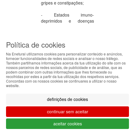
gripes e constipações;
- Estados imuno-
deprimidos e doenças
degenerativas;
- Todas as infecções
Política de cookies
causadas por vírus,
bactérias e fungos.
Na Enetural utilizamos cookies para personalizar conteúdo e anúncios,
fornecer funcionalidades de redes sociais e analisar o nosso tráfego.
Também partilhamos informações acerca da tua utilização do site com os
ABOUT THE COOKIES
nossos parceiros de redes sociais, de publicidade e de análise, que as
podem combinar com outras informações que lhes forneceste ou
Enetural handles information about your visit using
recolhidas por estes a partir da tua utilização dos respetivos serviços.
Produtos recomendados
Concordas com os nossos cookies se continuares a utilizar o nosso
cookies that improve the performance of the
website.
website, facilitate sharing via social networks and
Vistos recentemente
offer advertising tailored to your interests. By
-15%
-20%
definições de cookies
continuing to browse our site, you accept the use of
Esgotado
these cookies. For more information, see our
continuar sem aceitar
Privacy and Cookie Policy. You can configure your
preferences in Cookie settings.
aceitar cookies
Accepted