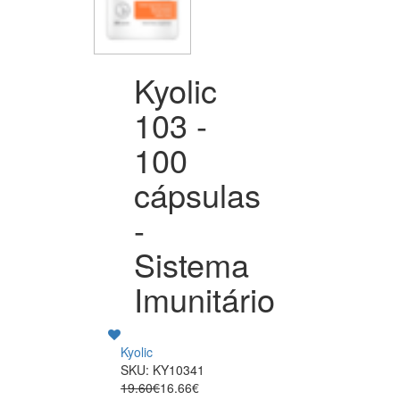
Kyolic
103 -
100
cápsulas
-
Sistema
Imunitário
Kyolic
SKU: KY10341
19.60€
16.66€