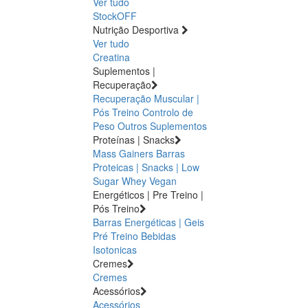
Ver tudo
StockOFF
Nutrição Desportiva
Ver tudo
Creatina
Suplementos |
Recuperação
Recuperação Muscular |
Pós Treino
Controlo de
Peso
Outros Suplementos
Proteínas | Snacks
Mass Gainers
Barras
Proteicas | Snacks | Low
Sugar
Whey
Vegan
Energéticos | Pre Treino |
Pós Treino
Barras Energéticas | Geis
Pré Treino
Bebidas
Isotonicas
Cremes
Cremes
Acessórios
Acessórios