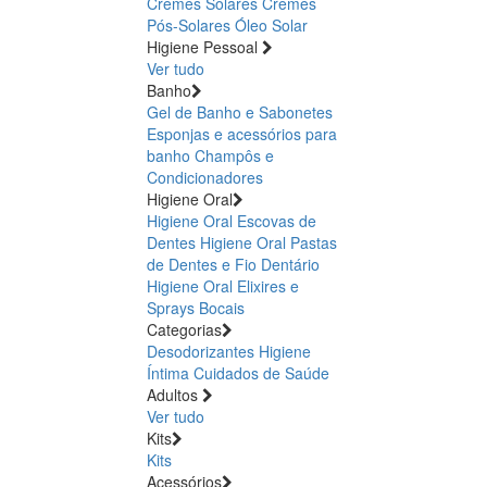
Cremes Solares
Cremes
Pós-Solares
Óleo Solar
Higiene Pessoal
Ver tudo
Banho
Gel de Banho e Sabonetes
Esponjas e acessórios para
banho
Champôs e
Condicionadores
Higiene Oral
Higiene Oral Escovas de
Dentes
Higiene Oral Pastas
de Dentes e Fio Dentário
Higiene Oral Elixires e
Sprays Bocais
Categorias
Desodorizantes
Higiene
Íntima
Cuidados de Saúde
Adultos
Ver tudo
Kits
Kits
Acessórios