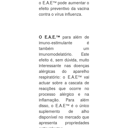
o E.A.E™ pode aumentar o
efeito preventivo da vacina
contra o vírus influenza.
O E.A.E.™
para além de
imuno-estimulante é
também um
imunomodelatório. Este
efeito é, sem dúvida, muito
interessante nas doenças
alérgicas do aparelho
respiratório: o E.A.E™ vai
actuar sobre a cascata de
reacções que ocorre no
processo alérgico e na
inflamação. Para além
disso, o E.A.E™ é o único
suplemento de alho
disponível no mercado que
apresenta propriedades