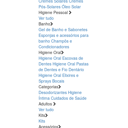
Cremes Solares
Cremes
Pós-Solares
Óleo Solar
Higiene Pessoal
Ver tudo
Banho
Gel de Banho e Sabonetes
Esponjas e acessórios para
banho
Champôs e
Condicionadores
Higiene Oral
Higiene Oral Escovas de
Dentes
Higiene Oral Pastas
de Dentes e Fio Dentário
Higiene Oral Elixires e
Sprays Bocais
Categorias
Desodorizantes
Higiene
Íntima
Cuidados de Saúde
Adultos
Ver tudo
Kits
Kits
Acessórios