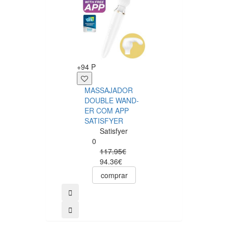
+94 P
+24 P
MASSAJADOR
Sexual Power P
DOUBLE WAND-
de Cabinda 40
ER COM APP
cáps
SATISFYER
Sexual
Satisfyer
Power
0
0
117.95€
27.54€
94.36€
24.79€
comprar
comprar