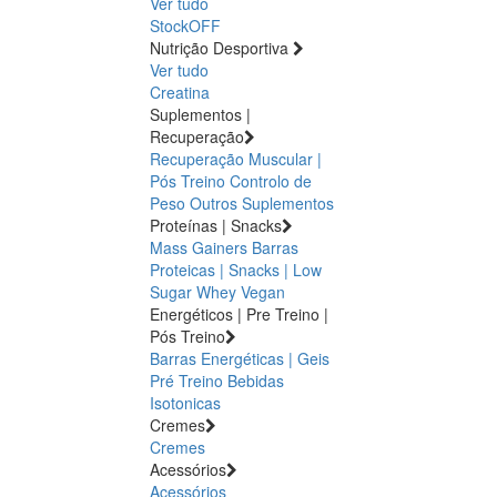
Ver tudo
StockOFF
Nutrição Desportiva
Ver tudo
Creatina
Suplementos |
Recuperação
Recuperação Muscular |
Pós Treino
Controlo de
Peso
Outros Suplementos
Proteínas | Snacks
Mass Gainers
Barras
Proteicas | Snacks | Low
Sugar
Whey
Vegan
Energéticos | Pre Treino |
Pós Treino
Barras Energéticas | Geis
Pré Treino
Bebidas
Isotonicas
Cremes
Cremes
Acessórios
Acessórios