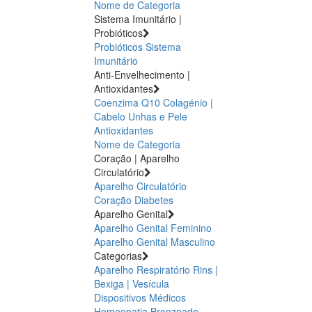
Nome de Categoria
Sistema Imunitário |
Probióticos
Probióticos
Sistema
Imunitário
Anti-Envelhecimento |
Antioxidantes
Coenzima Q10
Colagénio |
Cabelo Unhas e Pele
Antioxidantes
Nome de Categoria
Coração | Aparelho
Circulatório
Aparelho Circulatório
Coração
Diabetes
Aparelho Genital
Aparelho Genital Feminino
Aparelho Genital Masculino
Categorias
Aparelho Respiratório
Rins |
Bexiga | Vesícula
Dispositivos Médicos
Homeopatia
Bronzeado