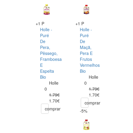
+1 P
+1 P
Holle -
Holle -
Puré
Puré
De
De
Pera,
Maçã,
Pêssego,
Pera E
Framboesa
Frutos
E
Vermelhos
Espelta
Bio
Bio
Holle
Holle
0
0
1.79€
1.79€
1.70€
1.70€
comprar
comprar
-5%