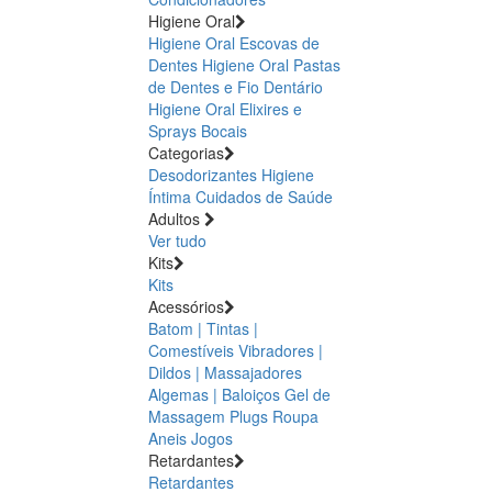
Higiene Oral
Higiene Oral Escovas de
Dentes
Higiene Oral Pastas
de Dentes e Fio Dentário
Higiene Oral Elixires e
Sprays Bocais
Categorias
Desodorizantes
Higiene
Íntima
Cuidados de Saúde
Adultos
Ver tudo
Kits
Kits
Acessórios
Batom | Tintas |
Comestíveis
Vibradores |
Dildos | Massajadores
Algemas | Baloiços
Gel de
Massagem
Plugs
Roupa
Aneis
Jogos
Retardantes
Retardantes