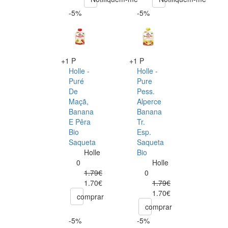
-5%
-5%
+1 P
+1 P
Holle -
Holle -
Puré
Pure
De
Pess.
Maçã,
Alperce
Banana
Banana
E Pêra
Tr.
Bio
Esp.
Saqueta
Saqueta
Holle
Bio
0
Holle
1.79€
0
1.70€
1.79€
1.70€
comprar
comprar
-5%
-5%