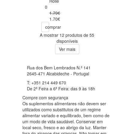
Holle
0
1.79€
1.70€
comprar
A mostrar 12 produtos de 55
disponíveis
Ver mais
Rua dos Bem Lembrados N.º 141
2645-471 Alcabideche - Portugal
T: +351 214 449 670
De 2ª Feira a 6ª Feira: das 9 às 18h
Compre com segurança
Os suplementos alimentares não devem ser
utilizados como substitutos de um regime
alimentar variado e equilibrado, bem como de
um modo de vida saudável. Conservar em
local seco, fresco e ao abrigo da luz. Manter
fora do alcance das crianças. Não tomar em