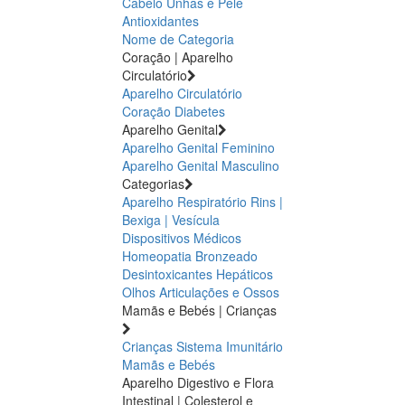
Cabelo Unhas e Pele
Antioxidantes
Nome de Categoria
Coração | Aparelho
Circulatório
Aparelho Circulatório
Coração
Diabetes
Aparelho Genital
Aparelho Genital Feminino
Aparelho Genital Masculino
Categorias
Aparelho Respiratório
Rins |
Bexiga | Vesícula
Dispositivos Médicos
Homeopatia
Bronzeado
Desintoxicantes Hepáticos
Olhos
Articulações e Ossos
Mamãs e Bebés | Crianças
Crianças
Sistema Imunitário
Mamãs e Bebés
Aparelho Digestivo e Flora
Intestinal | Colesterol e