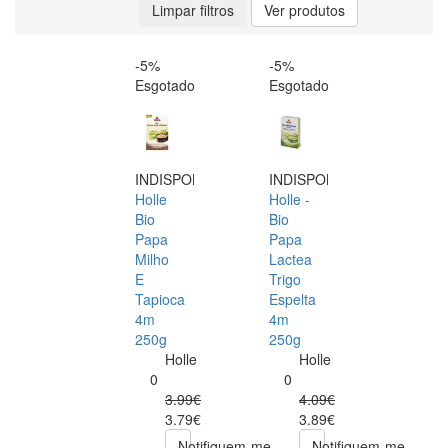
Limpar filtros
Ver produtos
-5%
-5%
Esgotado
Esgotado
INDISPONÍVEL
INDISPONÍVEL
Holle
Holle -
Bio
Bio
Papa
Papa
Milho
Lactea
E
Trigo
Tapioca
Espelta
4m
4m
250g
250g
Holle
Holle
0
0
3.99€
4.09€
3.79€
3.89€
Notifiquem-me
Notifiquem-me