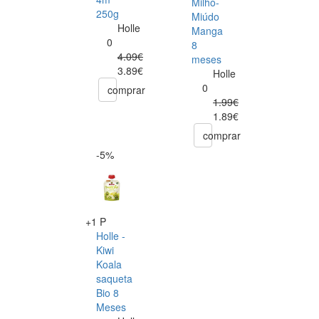
Milho-
250g
Miúdo
Holle
Manga
0
8
4.09€
meses
3.89€
Holle
0
comprar
1.99€
1.89€
comprar
-5%
+1 P
Holle -
Kiwi
Koala
saqueta
Bio 8
Meses