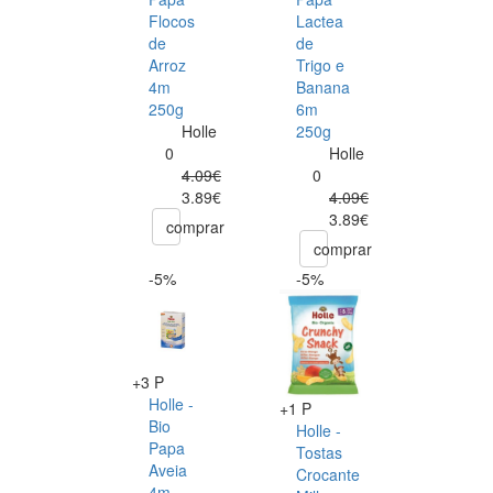
Flocos
Lactea
de
de
Arroz
Trigo e
4m
Banana
250g
6m
Holle
250g
0
Holle
4.09€
0
3.89€
4.09€
3.89€
comprar
comprar
-5%
-5%
+3 P
Holle -
+1 P
Bio
Holle -
Papa
Tostas
Aveia
Crocante
4m