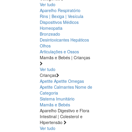
Ver tudo
Aparelho Respiratório
Rins | Bexiga | Vesícula
Dispositivos Médicos
Homeopatia
Bronzeado
Desintoxicantes Hepáticos
Olhos
Articulações e Ossos
Mamãs e Bebés | Crianças
Ver tudo
Crianças
Apetite
Apetite
Omegas
Apetite
Calmantes
Nome de
Categoria
Sistema Imunitário
Mamãs e Bebés
Aparelho Digestivo e Flora
Intestinal | Colesterol e
Hipertensão
Ver tudo