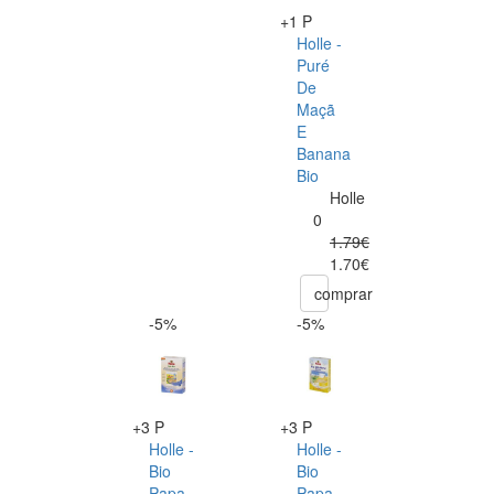
+1 P
Holle -
Puré
De
Maçã
E
Banana
Bio
Holle
0
1.79€
1.70€
comprar
-5%
-5%
+3 P
+3 P
Holle -
Holle -
Bio
Bio
Papa
Papa