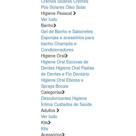
Cremes Solares
Cremes
Pós-Solares
Óleo Solar
Higiene Pessoal
Ver tudo
Banho
Gel de Banho e Sabonetes
Esponjas e acessórios para
banho
Champôs e
Condicionadores
Higiene Oral
Higiene Oral Escovas de
Dentes
Higiene Oral Pastas
de Dentes e Fio Dentário
Higiene Oral Elixires e
Sprays Bocais
Categorias
Desodorizantes
Higiene
Íntima
Cuidados de Saúde
Adultos
Ver tudo
Kits
Kits
Acessórios