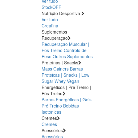
Ver tudo
StockOFF
Nutrição Desportiva
Ver tudo
Creatina
Suplementos |
Recuperação
Recuperação Muscular |
Pós Treino
Controlo de
Peso
Outros Suplementos
Proteínas | Snacks
Mass Gainers
Barras
Proteicas | Snacks | Low
Sugar
Whey
Vegan
Energéticos | Pre Treino |
Pós Treino
Barras Energéticas | Geis
Pré Treino
Bebidas
Isotonicas
Cremes
Cremes
Acessórios
Acessórios