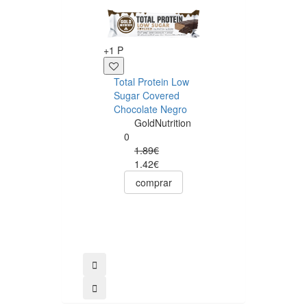
+1 P
Total Protein Low
+26 P
Sugar Covered
Chocolate Negro
Endurance Salt
GoldNutrition
Bar Chocolate
0
Avelã - Cx. 15
1.89€
unid.
1.42€
GoldNutriti
comprar
0
31.50€
26.78€
comprar