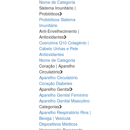
Nome de Categoria
Sistema Imunitário |
Probióticos
Probióticos
Sistema
Imunitário
Anti-Envelhecimento |
Antioxidantes
Coenzima Q10
Colagénio |
Cabelo Unhas e Pele
Antioxidantes
Nome de Categoria
Coração | Aparelho
Circulatório
Aparelho Circulatório
Coração
Diabetes
Aparelho Genital
Aparelho Genital Feminino
Aparelho Genital Masculino
Categorias
Aparelho Respiratório
Rins |
Bexiga | Vesícula
Dispositivos Médicos
Homeopatia
Bronzeado