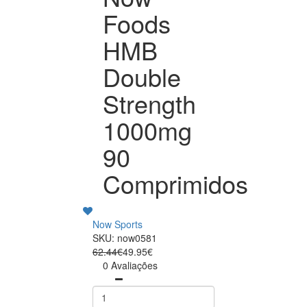
Foods
HMB
Double
Strength
1000mg
90
Comprimidos
Now Sports
SKU: now0581
62.44€
49.95€
0 Avaliações