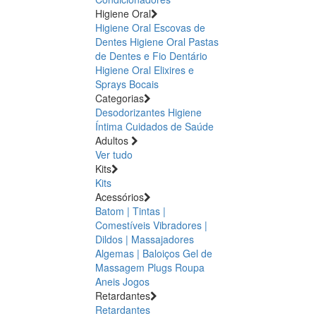
Higiene Oral
Higiene Oral Escovas de
Dentes
Higiene Oral Pastas
de Dentes e Fio Dentário
Higiene Oral Elixires e
Sprays Bocais
Categorias
Desodorizantes
Higiene
Íntima
Cuidados de Saúde
Adultos
Ver tudo
Kits
Kits
Acessórios
Batom | Tintas |
Comestíveis
Vibradores |
Dildos | Massajadores
Algemas | Baloiços
Gel de
Massagem
Plugs
Roupa
Aneis
Jogos
Retardantes
Retardantes