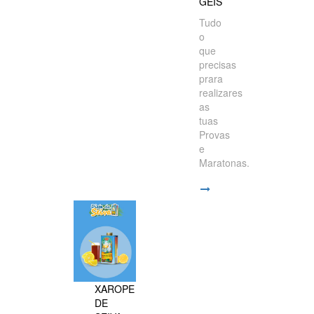
GÉIS
Tudo
o
que
precisas
prara
realizares
as
tuas
Provas
e
Maratonas.
XAROPE
DE