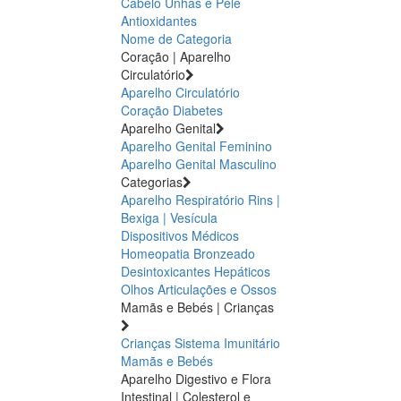
Cabelo Unhas e Pele
Antioxidantes
Nome de Categoria
Coração | Aparelho
Circulatório
Aparelho Circulatório
Coração
Diabetes
Aparelho Genital
Aparelho Genital Feminino
Aparelho Genital Masculino
Categorias
Aparelho Respiratório
Rins |
Bexiga | Vesícula
Dispositivos Médicos
Homeopatia
Bronzeado
Desintoxicantes Hepáticos
Olhos
Articulações e Ossos
Mamãs e Bebés | Crianças
Crianças
Sistema Imunitário
Mamãs e Bebés
Aparelho Digestivo e Flora
Intestinal | Colesterol e