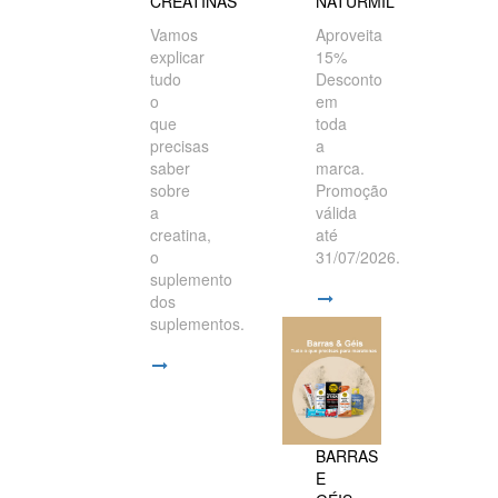
CREATINAS
NATURMIL
Vamos
Aproveita
explicar
15%
tudo
Desconto
o
em
que
toda
precisas
a
saber
marca.
sobre
Promoção
a
válida
creatina,
até
o
31/07/2026.
suplemento
dos
suplementos.
BARRAS
E