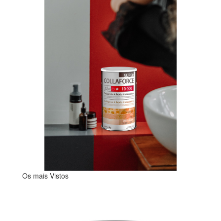
Os mais Vistos
-25
Esgo