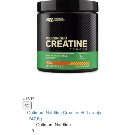
IND
Opti
+16 P
Crea
0
Optimum Nutrition Creatine Pó Laranja
-247,5g
Optimum Nutrition
0