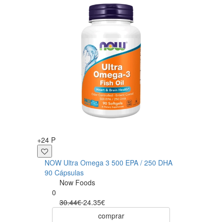
+24 P
+23 P
NOW Ultra Omega 3 500 EPA / 250 DHA
Magn
90 Cápsulas
Cáps
Now Foods
0
0
30.44€
24.35€
comprar