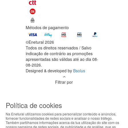
Métodos de pagamento
©Enetural 2026
Todos os direitos reservados / Salvo
indicação de contrário as promoções
apresentadas são válidas até ao dia 08-
08-2026.
Designed & developed by
Bsolus
Filtrar por
Limpar filtros
Filtrar
Política de cookies
Na Enetural utilizamos cookies para personalizar conteúdo e anúncios,
fornecer funcionalidades de redes sociais e analisar o nosso tráfego.
O teu carrinho está vazio.
ABOUT THE COOKIES
Também partilhamos informações acerca da tua utilização do site com os
nossos parceiros de redes sociais, de publicidade e de análise, que as
Voltar à loja