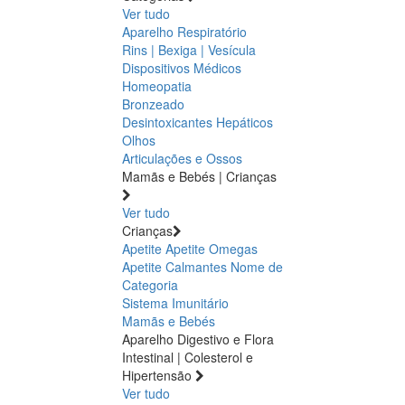
Ver tudo
Aparelho Respiratório
Rins | Bexiga | Vesícula
Dispositivos Médicos
Homeopatia
Bronzeado
Desintoxicantes Hepáticos
Olhos
Articulações e Ossos
Mamãs e Bebés | Crianças
Ver tudo
Crianças
Apetite
Apetite
Omegas
Apetite
Calmantes
Nome de
Categoria
Sistema Imunitário
Mamãs e Bebés
Aparelho Digestivo e Flora
Intestinal | Colesterol e
Hipertensão
Ver tudo