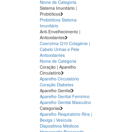
Nome de Categoria
Sistema Imunitário |
Probióticos
Probióticos
Sistema
Imunitário
Anti-Envelhecimento |
Antioxidantes
Coenzima Q10
Colagénio |
Cabelo Unhas e Pele
Antioxidantes
Nome de Categoria
Coração | Aparelho
Circulatório
Aparelho Circulatório
Coração
Diabetes
Aparelho Genital
Aparelho Genital Feminino
Aparelho Genital Masculino
Categorias
Aparelho Respiratório
Rins |
Bexiga | Vesícula
Dispositivos Médicos
Homeopatia
Bronzeado