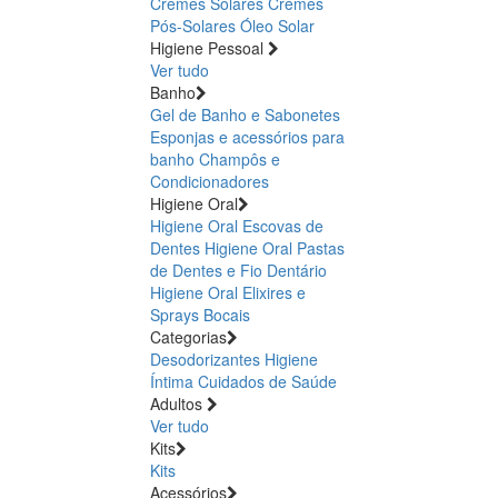
Cremes Solares
Cremes
Pós-Solares
Óleo Solar
Higiene Pessoal
Ver tudo
Banho
Gel de Banho e Sabonetes
Esponjas e acessórios para
banho
Champôs e
Condicionadores
Higiene Oral
Higiene Oral Escovas de
Dentes
Higiene Oral Pastas
de Dentes e Fio Dentário
Higiene Oral Elixires e
Sprays Bocais
Categorias
Desodorizantes
Higiene
Íntima
Cuidados de Saúde
Adultos
Ver tudo
Kits
Kits
Acessórios