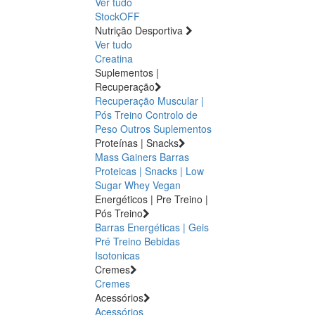
Ver tudo
StockOFF
Nutrição Desportiva
Ver tudo
Creatina
Suplementos |
Recuperação
Recuperação Muscular |
Pós Treino
Controlo de
Peso
Outros Suplementos
Proteínas | Snacks
Mass Gainers
Barras
Proteicas | Snacks | Low
Sugar
Whey
Vegan
Energéticos | Pre Treino |
Pós Treino
Barras Energéticas | Geis
Pré Treino
Bebidas
Isotonicas
Cremes
Cremes
Acessórios
Acessórios