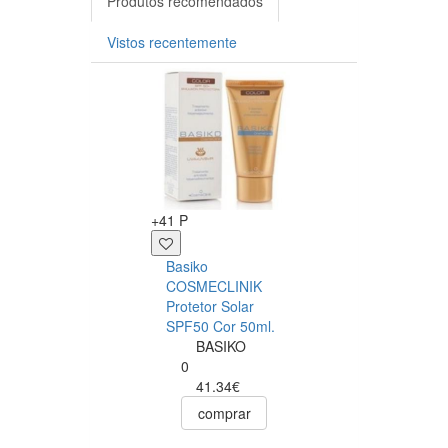
Produtos recomendados
Vistos recentemente
-15%
+41 P
+10 P
Basiko
Óleo Bronzeado
COSMECLINIK
Urucum Café e
Protetor Solar
Caramelo 200 Ml
SPF50 Cor 50ml.
Real Natura
BASIKO
Real
0
Natura
41.34€
0
comprar
12.30€
10.46€