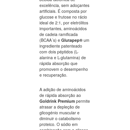
excelência, sem adoçantes
artificiais. É composta por
glucose e frutose no rácio
ideal de 2:1, por eletrólitos
importantes, aminoácidos
de cadeia ramificada
(BCAA´s) e
Glutapep®
um
ingrediente patenteado
com dois péptidos (L-
alanina e L-glutamina) de
rápida absorção que
promovem o desempenho
e recuperação.
A adição de aminoácidos
de rápida absorção ao
Goldrink Premium
permite
atrasar a depleção de
glicogénio muscular e
diminuir o catabolismo
proteico. O sódio em
combinação com a glicose