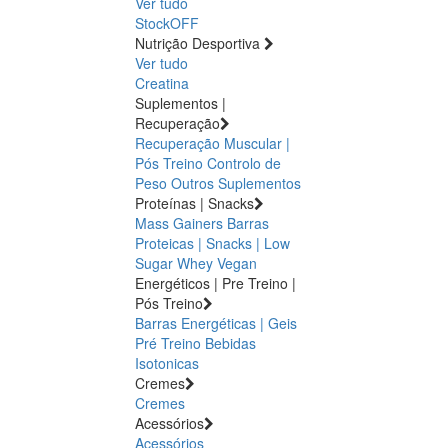
Ver tudo
StockOFF
Nutrição Desportiva
Ver tudo
Creatina
Suplementos |
Recuperação
Recuperação Muscular |
Pós Treino
Controlo de
Peso
Outros Suplementos
Proteínas | Snacks
Mass Gainers
Barras
Proteicas | Snacks | Low
Sugar
Whey
Vegan
Energéticos | Pre Treino |
Pós Treino
Barras Energéticas | Geis
Pré Treino
Bebidas
Isotonicas
Cremes
Cremes
Acessórios
Acessórios