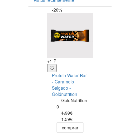
-20%
-5%
Novidade
+1 P
+20 P
Protein Wafer Bar
- Caramelo
Multivitamin for
Salgado -
Men – 60
Goldnutrition
comprimidos –
GoldNutrition
Biotech
0
BiotechUSA
1.99€
0
1.59€
22.05€
20.95€
comprar
comprar