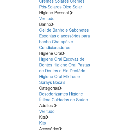
Cremes Solares
Cremes
Pós-Solares
Óleo Solar
Higiene Pessoal
Ver tudo
Banho
Gel de Banho e Sabonetes
Esponjas e acessórios para
banho
Champôs e
Condicionadores
Higiene Oral
Higiene Oral Escovas de
Dentes
Higiene Oral Pastas
de Dentes e Fio Dentário
Higiene Oral Elixires e
Sprays Bocais
Categorias
Desodorizantes
Higiene
Íntima
Cuidados de Saúde
Adultos
Ver tudo
Kits
Kits
Acessórios