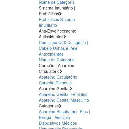
Nome de Categoria
Sistema Imunitário |
Probióticos
Probióticos
Sistema
Imunitário
Anti-Envelhecimento |
Antioxidantes
Coenzima Q10
Colagénio |
Cabelo Unhas e Pele
Antioxidantes
Nome de Categoria
Coração | Aparelho
Circulatório
Aparelho Circulatório
Coração
Diabetes
Aparelho Genital
Aparelho Genital Feminino
Aparelho Genital Masculino
Categorias
Aparelho Respiratório
Rins |
Bexiga | Vesícula
Dispositivos Médicos
Homeopatia
Bronzeado