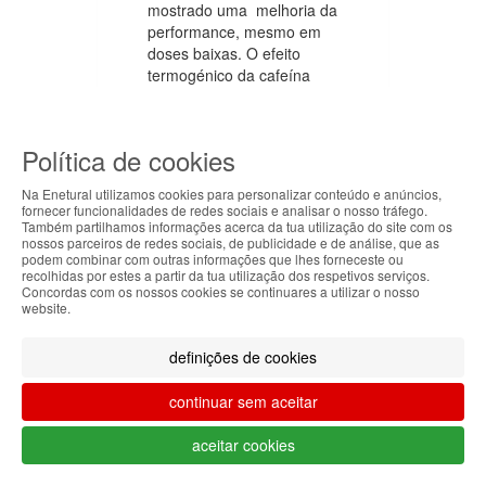
mostrado uma melhoria da
performance, mesmo em
doses baixas. O efeito
termogénico da cafeína
anidra tem sido alvo de
diversas investigações.
Parece ser mais vantajosa
Política de cookies
que a ingestão de café
para o aumento da
Na Enetural utilizamos cookies para personalizar conteúdo e anúncios,
performance desportiva.
fornecer funcionalidades de redes sociais e analisar o nosso tráfego.
Também partilhamos informações acerca da tua utilização do site com os
ABOUT THE COOKIES
nossos parceiros de redes sociais, de publicidade e de análise, que as
A suplementação com
podem combinar com outras informações que lhes forneceste ou
cafeína tem particular
Enetural handles information about your visit using
recolhidas por estes a partir da tua utilização dos respetivos serviços.
relevância em desportos
Concordas com os nossos cookies se continuares a utilizar o nosso
cookies that improve the performance of the
website.
de endurance, devido à
website, facilitate sharing via social networks and
sua ação em diferentes
offer advertising tailored to your interests. By
tecidos. Um dos efeitos
definições de cookies
continuing to browse our site, you accept the use of
mais pronunciados ocorre
these cookies. For more information, see our
a nível do sistema nervoso
continuar sem aceitar
Privacy and Cookie Policy. You can configure your
central (SNC), atuando
preferences in Cookie settings.
como antagonista da
aceitar cookies
adenosina evitando assim
Accepted