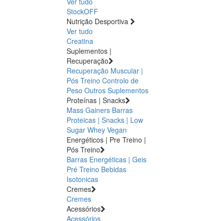
Ver tudo
StockOFF
Nutrição Desportiva
Ver tudo
Creatina
Suplementos |
Recuperação
Recuperação Muscular |
Pós Treino
Controlo de
Peso
Outros Suplementos
Proteínas | Snacks
Mass Gainers
Barras
Proteicas | Snacks | Low
Sugar
Whey
Vegan
Energéticos | Pre Treino |
Pós Treino
Barras Energéticas | Geis
Pré Treino
Bebidas
Isotonicas
Cremes
Cremes
Acessórios
Acessórios