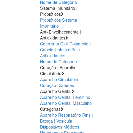
Nome de Categoria
Sistema Imunitário |
Probióticos
Probióticos
Sistema
Imunitário
Anti-Envelhecimento |
Antioxidantes
Coenzima Q10
Colagénio |
Cabelo Unhas e Pele
Antioxidantes
Nome de Categoria
Coração | Aparelho
Circulatório
Aparelho Circulatório
Coração
Diabetes
Aparelho Genital
Aparelho Genital Feminino
Aparelho Genital Masculino
Categorias
Aparelho Respiratório
Rins |
Bexiga | Vesícula
Dispositivos Médicos
Homeopatia
Bronzeado