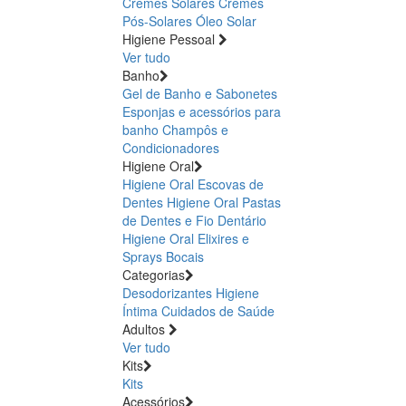
Cremes Solares
Cremes
Pós-Solares
Óleo Solar
Higiene Pessoal
Ver tudo
Banho
Gel de Banho e Sabonetes
Esponjas e acessórios para
banho
Champôs e
Condicionadores
Higiene Oral
Higiene Oral Escovas de
Dentes
Higiene Oral Pastas
de Dentes e Fio Dentário
Higiene Oral Elixires e
Sprays Bocais
Categorias
Desodorizantes
Higiene
Íntima
Cuidados de Saúde
Adultos
Ver tudo
Kits
Kits
Acessórios