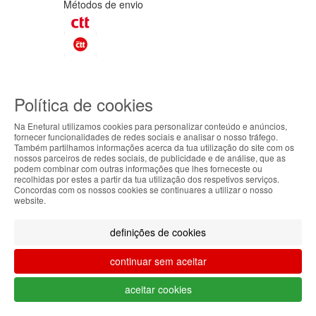
Métodos de envio
Métodos de pagamento
Política de cookies
©Enetural 2026
Na Enetural utilizamos cookies para personalizar conteúdo e anúncios,
Todos os direitos reservados / Salvo
fornecer funcionalidades de redes sociais e analisar o nosso tráfego.
Também partilhamos informações acerca da tua utilização do site com os
indicação de contrário as promoções
ABOUT THE COOKIES
nossos parceiros de redes sociais, de publicidade e de análise, que as
apresentadas são válidas até ao dia 07-
podem combinar com outras informações que lhes forneceste ou
08-2026.
Enetural handles information about your visit using
recolhidas por estes a partir da tua utilização dos respetivos serviços.
Concordas com os nossos cookies se continuares a utilizar o nosso
Designed & developed by
Bsolus
cookies that improve the performance of the
website.
website, facilitate sharing via social networks and
Filtrar por
offer advertising tailored to your interests. By
definições de cookies
continuing to browse our site, you accept the use of
Limpar filtros
Filtrar
these cookies. For more information, see our
continuar sem aceitar
Privacy and Cookie Policy. You can configure your
preferences in Cookie settings.
aceitar cookies
Accepted
O teu carrinho está vazio.