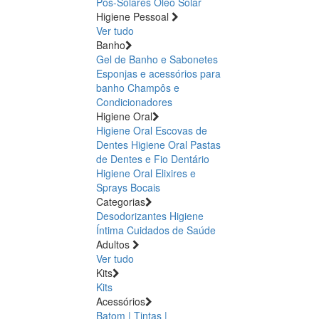
Pós-Solares
Óleo Solar
Higiene Pessoal
Ver tudo
Banho
Gel de Banho e Sabonetes
Esponjas e acessórios para
banho
Champôs e
Condicionadores
Higiene Oral
Higiene Oral Escovas de
Dentes
Higiene Oral Pastas
de Dentes e Fio Dentário
Higiene Oral Elixires e
Sprays Bocais
Categorias
Desodorizantes
Higiene
Íntima
Cuidados de Saúde
Adultos
Ver tudo
Kits
Kits
Acessórios
Batom | Tintas |