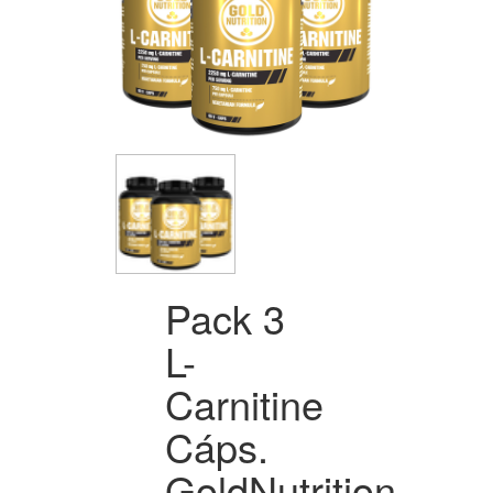
Pack 3
L-
Carnitine
Cáps.
GoldNutrition