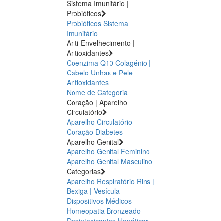
Sistema Imunitário |
Probióticos
Probióticos
Sistema
Imunitário
Anti-Envelhecimento |
Antioxidantes
Coenzima Q10
Colagénio |
Cabelo Unhas e Pele
Antioxidantes
Nome de Categoria
Coração | Aparelho
Circulatório
Aparelho Circulatório
Coração
Diabetes
Aparelho Genital
Aparelho Genital Feminino
Aparelho Genital Masculino
Categorias
Aparelho Respiratório
Rins |
Bexiga | Vesícula
Dispositivos Médicos
Homeopatia
Bronzeado
Desintoxicantes Hepáticos