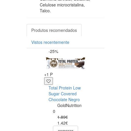
Celulose microcristalina,
Talco.
Produtos recomendados
Vistos recentemente
-25%
-15%
+1 P
Total Protein Low
+26 P
Sugar Covered
Chocolate Negro
Endurance Salt
GoldNutrition
Bar Chocolate
0
Avelã - Cx. 15
1.89€
unid.
1.42€
GoldNutriti
comprar