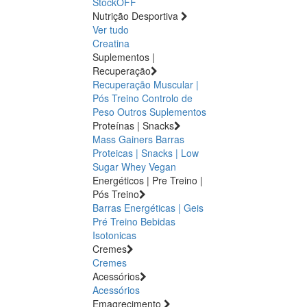
StockOFF
Nutrição Desportiva
Ver tudo
Creatina
Suplementos |
Recuperação
Recuperação Muscular |
Pós Treino
Controlo de
Peso
Outros Suplementos
Proteínas | Snacks
Mass Gainers
Barras
Proteicas | Snacks | Low
Sugar
Whey
Vegan
Energéticos | Pre Treino |
Pós Treino
Barras Energéticas | Geis
Pré Treino
Bebidas
Isotonicas
Cremes
Cremes
Acessórios
Acessórios
Emagrecimento