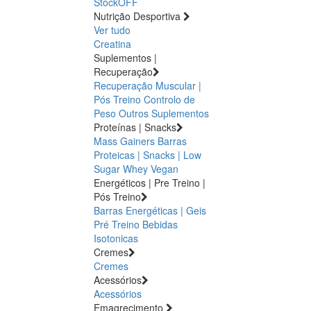
StockOFF
Nutrição Desportiva
Ver tudo
Creatina
Suplementos |
Recuperação
Recuperação Muscular |
Pós Treino
Controlo de
Peso
Outros Suplementos
Proteínas | Snacks
Mass Gainers
Barras
Proteicas | Snacks | Low
Sugar
Whey
Vegan
Energéticos | Pre Treino |
Pós Treino
Barras Energéticas | Geis
Pré Treino
Bebidas
Isotonicas
Cremes
Cremes
Acessórios
Acessórios
Emagrecimento