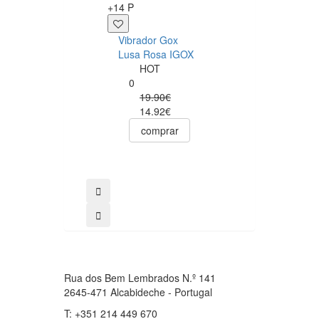
+14 P
Sérum Anal Pjur
Vibrador Gox
Analyse Me! 20m
Lusa Rosa IGOX
Pjur
HOT
0
0
12.50€
19.90€
comprar
14.92€
comprar
Rua dos Bem Lembrados N.º 141
2645-471 Alcabideche - Portugal
T: +351 214 449 670