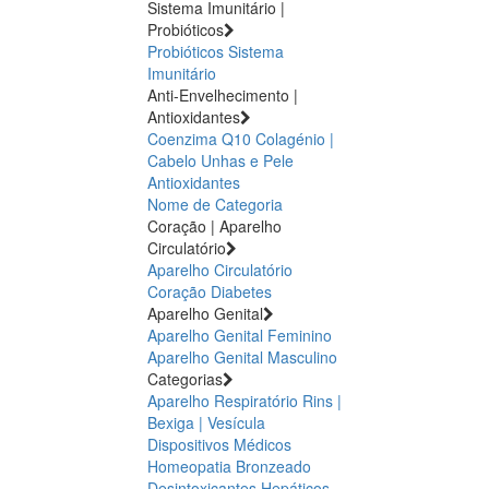
Sistema Imunitário |
Probióticos
Probióticos
Sistema
Imunitário
Anti-Envelhecimento |
Antioxidantes
Coenzima Q10
Colagénio |
Cabelo Unhas e Pele
Antioxidantes
Nome de Categoria
Coração | Aparelho
Circulatório
Aparelho Circulatório
Coração
Diabetes
Aparelho Genital
Aparelho Genital Feminino
Aparelho Genital Masculino
Categorias
Aparelho Respiratório
Rins |
Bexiga | Vesícula
Dispositivos Médicos
Homeopatia
Bronzeado
Desintoxicantes Hepáticos