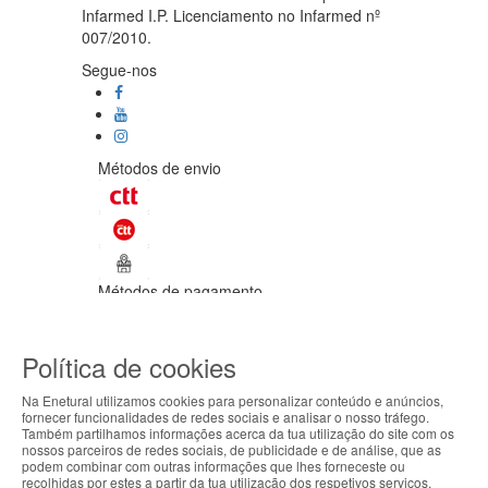
Infarmed I.P. Licenciamento no Infarmed nº
007/2010.
Segue-nos
Métodos de envio
Métodos de pagamento
©Enetural 2026
Política de cookies
Todos os direitos reservados / Salvo
indicação de contrário as promoções
Na Enetural utilizamos cookies para personalizar conteúdo e anúncios,
apresentadas são válidas até ao dia 09-
fornecer funcionalidades de redes sociais e analisar o nosso tráfego.
08-2026.
Também partilhamos informações acerca da tua utilização do site com os
ABOUT THE COOKIES
nossos parceiros de redes sociais, de publicidade e de análise, que as
Designed & developed by
Bsolus
podem combinar com outras informações que lhes forneceste ou
Enetural handles information about your visit using
recolhidas por estes a partir da tua utilização dos respetivos serviços.