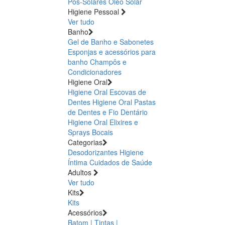
Pós-Solares
Óleo Solar
Higiene Pessoal
Ver tudo
Banho
Gel de Banho e Sabonetes
Esponjas e acessórios para
banho
Champôs e
Condicionadores
Higiene Oral
Higiene Oral Escovas de
Dentes
Higiene Oral Pastas
de Dentes e Fio Dentário
Higiene Oral Elixires e
Sprays Bocais
Categorias
Desodorizantes
Higiene
Íntima
Cuidados de Saúde
Adultos
Ver tudo
Kits
Kits
Acessórios
Batom | Tintas |