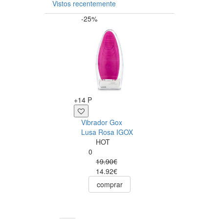
Vistos recentemente
-25%
+12 P
+14 P
Sérum Anal Pjur
Vibrador Gox
Analyse Me! 20m
Lusa Rosa IGOX
Pjur
HOT
0
0
12.50€
19.90€
comprar
14.92€
comprar