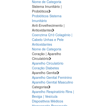
Nome de Categoria
Sistema Imunitário |
Probióticos
Probióticos
Sistema
Imunitário
Anti-Envelhecimento |
Antioxidantes
Coenzima Q10
Colagénio |
Cabelo Unhas e Pele
Antioxidantes
Nome de Categoria
Coração | Aparelho
Circulatório
Aparelho Circulatório
Coração
Diabetes
Aparelho Genital
Aparelho Genital Feminino
Aparelho Genital Masculino
Categorias
Aparelho Respiratório
Rins |
Bexiga | Vesícula
Dispositivos Médicos
Homeopatia
Bronzeado