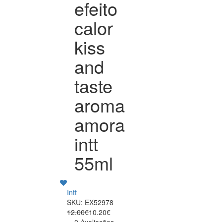
efeito
calor
kiss
and
taste
aroma
amora
intt
55ml
Intt
SKU: EX52978
12.00€
10.20€
0 Avaliações