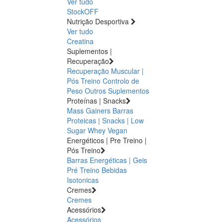
Ver tudo
StockOFF
Nutrição Desportiva
Ver tudo
Creatina
Suplementos |
Recuperação
Recuperação Muscular |
Pós Treino
Controlo de
Peso
Outros Suplementos
Proteínas | Snacks
Mass Gainers
Barras
Proteicas | Snacks | Low
Sugar
Whey
Vegan
Energéticos | Pre Treino |
Pós Treino
Barras Energéticas | Geis
Pré Treino
Bebidas
Isotonicas
Cremes
Cremes
Acessórios
Acessórios