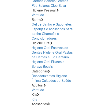
Cremes Solares
Cremes
Pós-Solares
Óleo Solar
Higiene Pessoal
Ver tudo
Banho
Gel de Banho e Sabonetes
Esponjas e acessórios para
banho
Champôs e
Condicionadores
Higiene Oral
Higiene Oral Escovas de
Dentes
Higiene Oral Pastas
de Dentes e Fio Dentário
Higiene Oral Elixires e
Sprays Bocais
Categorias
Desodorizantes
Higiene
Íntima
Cuidados de Saúde
Adultos
Ver tudo
Kits
Kits
Acessórios