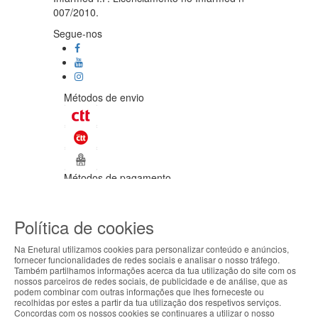
007/2010.
Segue-nos
Métodos de envio
Métodos de pagamento
©Enetural 2026
Política de cookies
Todos os direitos reservados / Salvo
indicação de contrário as promoções
Na Enetural utilizamos cookies para personalizar conteúdo e anúncios,
apresentadas são válidas até ao dia 08-
fornecer funcionalidades de redes sociais e analisar o nosso tráfego.
08-2026.
Também partilhamos informações acerca da tua utilização do site com os
ABOUT THE COOKIES
nossos parceiros de redes sociais, de publicidade e de análise, que as
Designed & developed by
Bsolus
podem combinar com outras informações que lhes forneceste ou
Enetural handles information about your visit using
recolhidas por estes a partir da tua utilização dos respetivos serviços.
Filtrar por
Concordas com os nossos cookies se continuares a utilizar o nosso
cookies that improve the performance of the