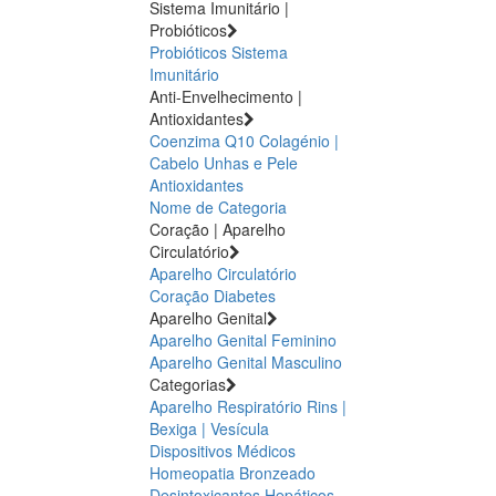
Sistema Imunitário |
Probióticos
Probióticos
Sistema
Imunitário
Anti-Envelhecimento |
Antioxidantes
Coenzima Q10
Colagénio |
Cabelo Unhas e Pele
Antioxidantes
Nome de Categoria
Coração | Aparelho
Circulatório
Aparelho Circulatório
Coração
Diabetes
Aparelho Genital
Aparelho Genital Feminino
Aparelho Genital Masculino
Categorias
Aparelho Respiratório
Rins |
Bexiga | Vesícula
Dispositivos Médicos
Homeopatia
Bronzeado
Desintoxicantes Hepáticos