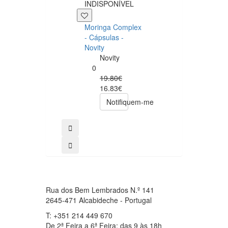
INDISPONÍVEL
+39 P
Moringa Complex
Now NAC 600m
- Cápsulas -
– 250 cápsulas
Novity
Now
Novity
Foods
0
0
19.80€
49.00€
16.83€
39.20€
Notifiquem-me
comprar
Rua dos Bem Lembrados N.º 141
2645-471 Alcabideche - Portugal
T: +351 214 449 670
De 2ª Feira a 6ª Feira: das 9 às 18h