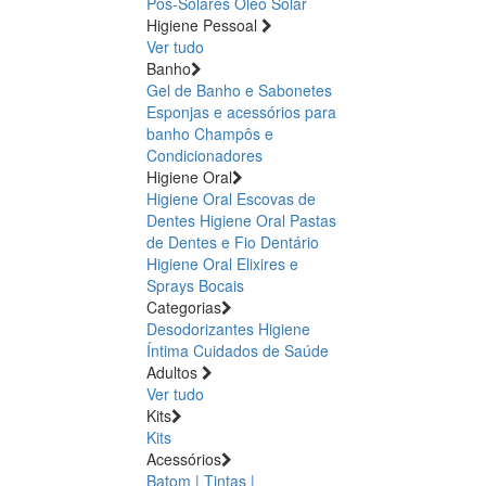
Pós-Solares
Óleo Solar
Higiene Pessoal
Ver tudo
Banho
Gel de Banho e Sabonetes
Esponjas e acessórios para
banho
Champôs e
Condicionadores
Higiene Oral
Higiene Oral Escovas de
Dentes
Higiene Oral Pastas
de Dentes e Fio Dentário
Higiene Oral Elixires e
Sprays Bocais
Categorias
Desodorizantes
Higiene
Íntima
Cuidados de Saúde
Adultos
Ver tudo
Kits
Kits
Acessórios
Batom | Tintas |