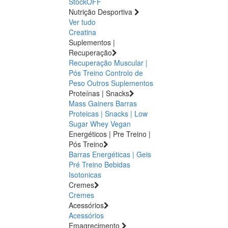
StockOFF
Nutrição Desportiva
Ver tudo
Creatina
Suplementos |
Recuperação
Recuperação Muscular |
Pós Treino
Controlo de
Peso
Outros Suplementos
Proteínas | Snacks
Mass Gainers
Barras
Proteicas | Snacks | Low
Sugar
Whey
Vegan
Energéticos | Pre Treino |
Pós Treino
Barras Energéticas | Geis
Pré Treino
Bebidas
Isotonicas
Cremes
Cremes
Acessórios
Acessórios
Emagrecimento