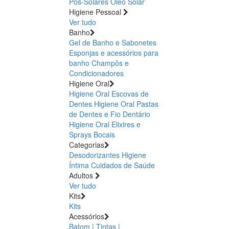
Pós-Solares
Óleo Solar
Higiene Pessoal
Ver tudo
Banho
Gel de Banho e Sabonetes
Esponjas e acessórios para
banho
Champôs e
Condicionadores
Higiene Oral
Higiene Oral Escovas de
Dentes
Higiene Oral Pastas
de Dentes e Fio Dentário
Higiene Oral Elixires e
Sprays Bocais
Categorias
Desodorizantes
Higiene
Íntima
Cuidados de Saúde
Adultos
Ver tudo
Kits
Kits
Acessórios
Batom | Tintas |