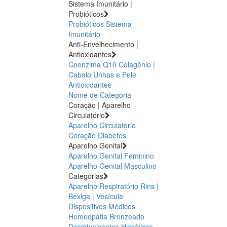
Sistema Imunitário |
Probióticos
Probióticos
Sistema
Imunitário
Anti-Envelhecimento |
Antioxidantes
Coenzima Q10
Colagénio |
Cabelo Unhas e Pele
Antioxidantes
Nome de Categoria
Coração | Aparelho
Circulatório
Aparelho Circulatório
Coração
Diabetes
Aparelho Genital
Aparelho Genital Feminino
Aparelho Genital Masculino
Categorias
Aparelho Respiratório
Rins |
Bexiga | Vesícula
Dispositivos Médicos
Homeopatia
Bronzeado
Desintoxicantes Hepáticos