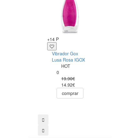
+12 P
+14 P
Sérum Anal Pjur
Vibrador Gox
Analyse Me! 20m
Lusa Rosa IGOX
Pjur
HOT
0
0
12.50€
19.90€
comprar
14.92€
comprar