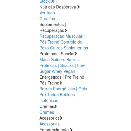
StockOFF
Nutrição Desportiva
Ver tudo
Creatina
Suplementos |
Recuperação
Recuperação Muscular |
Pós Treino
Controlo de
Peso
Outros Suplementos
Proteínas | Snacks
Mass Gainers
Barras
Proteicas | Snacks | Low
Sugar
Whey
Vegan
Energéticos | Pre Treino |
Pós Treino
Barras Energéticas | Geis
Pré Treino
Bebidas
Isotonicas
Cremes
Cremes
Acessórios
Acessórios
Emagrecimento