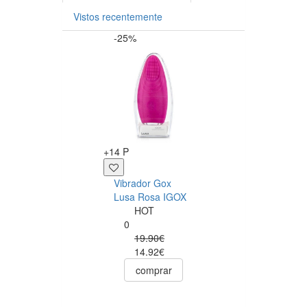
Vistos recentemente
-25%
+12 P
+14 P
Sérum Anal Pjur
Vibrador Gox
Analyse Me! 20m
Lusa Rosa IGOX
Pjur
HOT
0
0
12.50€
19.90€
comprar
14.92€
comprar