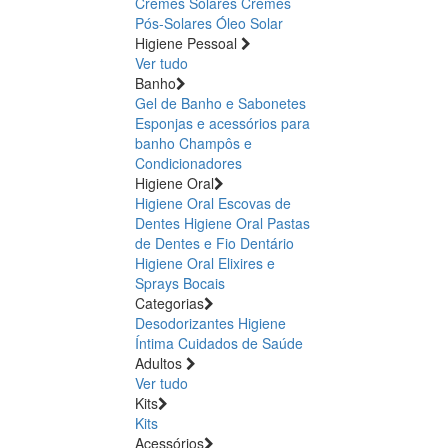
Cremes Solares
Cremes
Pós-Solares
Óleo Solar
Higiene Pessoal
Ver tudo
Banho
Gel de Banho e Sabonetes
Esponjas e acessórios para
banho
Champôs e
Condicionadores
Higiene Oral
Higiene Oral Escovas de
Dentes
Higiene Oral Pastas
de Dentes e Fio Dentário
Higiene Oral Elixires e
Sprays Bocais
Categorias
Desodorizantes
Higiene
Íntima
Cuidados de Saúde
Adultos
Ver tudo
Kits
Kits
Acessórios