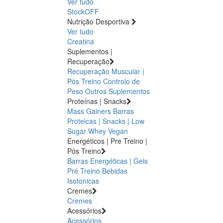
Ver tudo
StockOFF
Nutrição Desportiva
Ver tudo
Creatina
Suplementos |
Recuperação
Recuperação Muscular |
Pós Treino
Controlo de
Peso
Outros Suplementos
Proteínas | Snacks
Mass Gainers
Barras
Proteicas | Snacks | Low
Sugar
Whey
Vegan
Energéticos | Pre Treino |
Pós Treino
Barras Energéticas | Geis
Pré Treino
Bebidas
Isotonicas
Cremes
Cremes
Acessórios
Acessórios