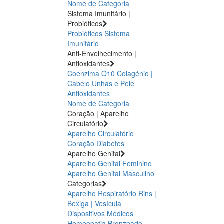
Nome de Categoria
Sistema Imunitário |
Probióticos
Probióticos
Sistema
Imunitário
Anti-Envelhecimento |
Antioxidantes
Coenzima Q10
Colagénio |
Cabelo Unhas e Pele
Antioxidantes
Nome de Categoria
Coração | Aparelho
Circulatório
Aparelho Circulatório
Coração
Diabetes
Aparelho Genital
Aparelho Genital Feminino
Aparelho Genital Masculino
Categorias
Aparelho Respiratório
Rins |
Bexiga | Vesícula
Dispositivos Médicos
Homeopatia
Bronzeado