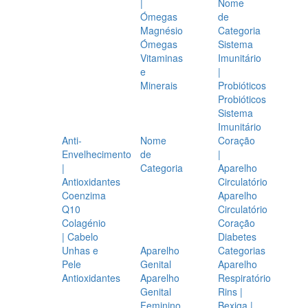
|
Nome
Ómegas
de
Magnésio
Categoria
Ómegas
Sistema
Vitaminas
Imunitário
e
|
Minerais
Probióticos
Probióticos
Sistema
Imunitário
Anti-
Nome
Coração
Envelhecimento
de
|
|
Categoria
Aparelho
Antioxidantes
Circulatório
Coenzima
Aparelho
Q10
Circulatório
Colagénio
Coração
| Cabelo
Diabetes
Unhas e
Aparelho
Categorias
Pele
Genital
Aparelho
Antioxidantes
Aparelho
Respiratório
Genital
Rins |
Feminino
Bexiga |