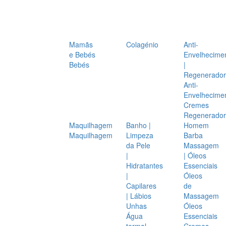
Mamãs
Colagénio
Anti-
e Bebés
Envelhecime
Bebés
|
Regenerador
Anti-
Envelhecime
Cremes
Regenerador
Maquilhagem
Banho |
Homem
Maquilhagem
Limpeza
Barba
da Pele
Massagem
|
| Óleos
Hidratantes
Essenciais
|
Óleos
Capilares
de
| Lábios
Massagem
Unhas
Óleos
Água
Essenciais
termal
Cremes