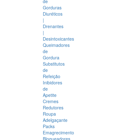
de
Gorduras
Diuréticos
|
Drenantes
|
Desintoxicantes
Queimadores
de
Gordura
Substitutos
de
Refeição
Inibidores
de
Apetite
Cremes
Redutores
Roupa
Adelgaçante
Packs
Emagrecimento
Bloqueadores