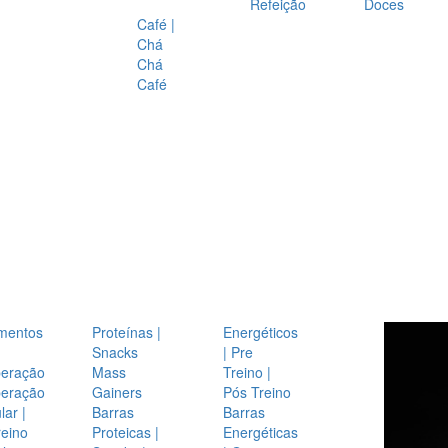
Refeição
Doces
Café |
Chá
Chá
Café
mentos
Proteínas |
Energéticos
Snacks
| Pre
eração
Mass
Treino |
eração
Gainers
Pós Treino
ar |
Barras
Barras
reino
Proteicas |
Energéticas