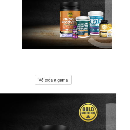
A melhor
oferta
Gold
Nutrition
Vê toda a gama