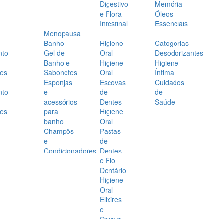
Digestivo
Memória
e Flora
Óleos
Intestinal
Essenciais
Menopausa
Banho
Higiene
Categorias
nto
Gel de
Oral
Desodorizantes
Banho e
Higiene
Higiene
es
Sabonetes
Oral
Íntima
Esponjas
Escovas
Cuidados
nto
e
de
de
acessórios
Dentes
Saúde
es
para
Higiene
banho
Oral
Champôs
Pastas
e
de
Condicionadores
Dentes
e Fio
Dentário
Higiene
Oral
Elixires
e
Sprays