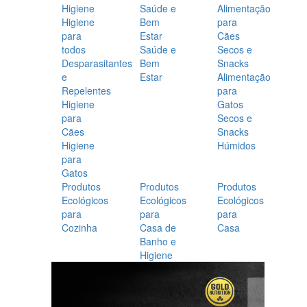
Higiene
Saúde e
Alimentação
Higiene
Bem
para
para
Estar
Cães
todos
Saúde e
Secos e
Desparasitantes
Bem
Snacks
e
Estar
Alimentação
Repelentes
para
Higiene
Gatos
para
Secos e
Cães
Snacks
Higiene
Húmidos
para
Gatos
Produtos
Produtos
Produtos
Ecológicos
Ecológicos
Ecológicos
para
para
para
Cozinha
Casa de
Casa
Banho e
Higiene