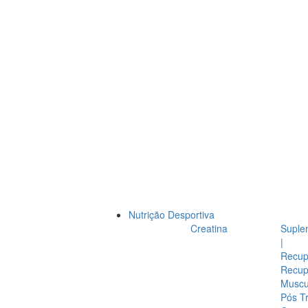
Nutrição Desportiva
Creatina
Suple
|
Recup
Recup
Muscul
Pós T