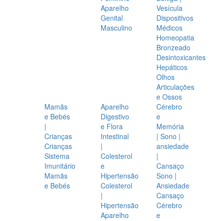
Aparelho
Vesícula
Genital
Dispositivos
Masculino
Médicos
Homeopatia
Bronzeado
Desintoxicantes
Hepáticos
Olhos
Articulações
e Ossos
Mamãs
Aparelho
Cérebro
e Bebés
Digestivo
e
|
e Flora
Memória
Crianças
Intestinal
| Sono |
Crianças
|
ansiedade
Sistema
Colesterol
|
Imunitário
e
Cansaço
Mamãs
Hipertensão
Sono |
e Bebés
Colesterol
Ansiedade
|
Cansaço
Hipertensão
Cérebro
Aparelho
e