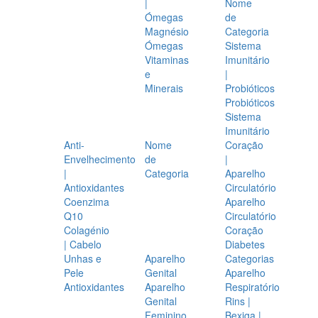
|
Nome
Ómegas
de
Magnésio
Categoria
Ómegas
Sistema
Vitaminas
Imunitário
e
|
Minerais
Probióticos
Probióticos
Sistema
Imunitário
Anti-
Nome
Coração
Envelhecimento
de
|
|
Categoria
Aparelho
Antioxidantes
Circulatório
Coenzima
Aparelho
Q10
Circulatório
Colagénio
Coração
| Cabelo
Diabetes
Unhas e
Aparelho
Categorias
Pele
Genital
Aparelho
Antioxidantes
Aparelho
Respiratório
Genital
Rins |
Feminino
Bexiga |