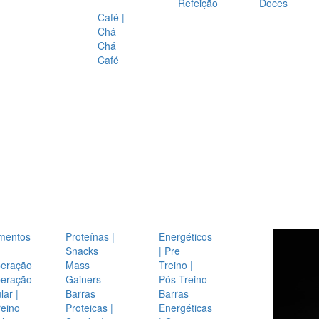
Refeição
Doces
Café |
Chá
Chá
Café
mentos
Proteínas |
Energéticos
Snacks
| Pre
eração
Mass
Treino |
eração
Gainers
Pós Treino
ar |
Barras
Barras
reino
Proteicas |
Energéticas