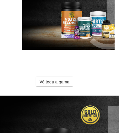
A melhor
oferta
Gold
Nutrition
Vê toda a gama