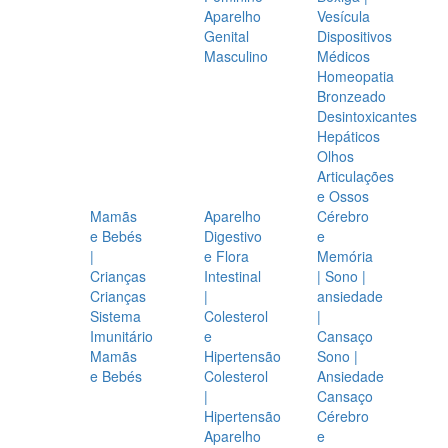
Aparelho
Vesícula
Genital
Dispositivos
Masculino
Médicos
Homeopatia
Bronzeado
Desintoxicantes
Hepáticos
Olhos
Articulações
e Ossos
Mamãs
Aparelho
Cérebro
e Bebés
Digestivo
e
|
e Flora
Memória
Crianças
Intestinal
| Sono |
Crianças
|
ansiedade
Sistema
Colesterol
|
Imunitário
e
Cansaço
Mamãs
Hipertensão
Sono |
e Bebés
Colesterol
Ansiedade
|
Cansaço
Hipertensão
Cérebro
Aparelho
e