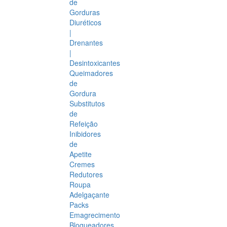
de
Gorduras
Diuréticos
|
Drenantes
|
Desintoxicantes
Queimadores
de
Gordura
Substitutos
de
Refeição
Inibidores
de
Apetite
Cremes
Redutores
Roupa
Adelgaçante
Packs
Emagrecimento
Bloqueadores