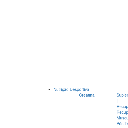
Nutrição Desportiva
Creatina
Suple
|
Recup
Recup
Muscul
Pós T