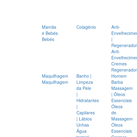
Mamãs
Colagénio
Anti-
e Bebés
Envelhecime
Bebés
|
Regenerador
Anti-
Envelhecime
Cremes
Regenerador
Maquilhagem
Banho |
Homem
Maquilhagem
Limpeza
Barba
da Pele
Massagem
|
| Óleos
Hidratantes
Essenciais
|
Óleos
Capilares
de
| Lábios
Massagem
Unhas
Óleos
Água
Essenciais
termal
Cremes