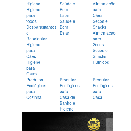
Higiene
Saúde e
Alimentação
Higiene
Bem
para
para
Estar
Cães
todos
Saúde e
Secos e
Desparasitantes
Bem
Snacks
e
Estar
Alimentação
Repelentes
para
Higiene
Gatos
para
Secos e
Cães
Snacks
Higiene
Húmidos
para
Gatos
Produtos
Produtos
Produtos
Ecológicos
Ecológicos
Ecológicos
para
para
para
Cozinha
Casa de
Casa
Banho e
Higiene