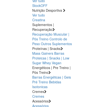
Ver tudo
StockOFF
Nutrição Desportiva
Ver tudo
Creatina
Suplementos |
Recuperação
Recuperação Muscular |
Pós Treino
Controlo de
Peso
Outros Suplementos
Proteínas | Snacks
Mass Gainers
Barras
Proteicas | Snacks | Low
Sugar
Whey
Vegan
Energéticos | Pre Treino |
Pós Treino
Barras Energéticas | Geis
Pré Treino
Bebidas
Isotonicas
Cremes
Cremes
Acessórios
Acessórios