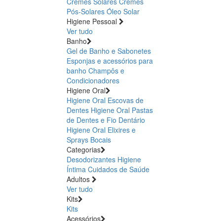
Cremes Solares
Cremes
Pós-Solares
Óleo Solar
Higiene Pessoal
Ver tudo
Banho
Gel de Banho e Sabonetes
Esponjas e acessórios para
banho
Champôs e
Condicionadores
Higiene Oral
Higiene Oral Escovas de
Dentes
Higiene Oral Pastas
de Dentes e Fio Dentário
Higiene Oral Elixires e
Sprays Bocais
Categorias
Desodorizantes
Higiene
Íntima
Cuidados de Saúde
Adultos
Ver tudo
Kits
Kits
Acessórios