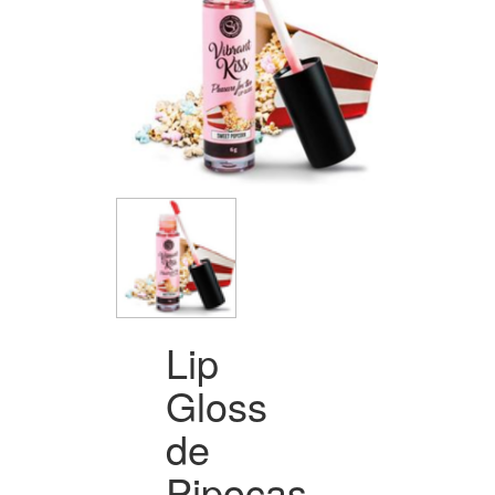
Lip
Gloss
de
Pipocas