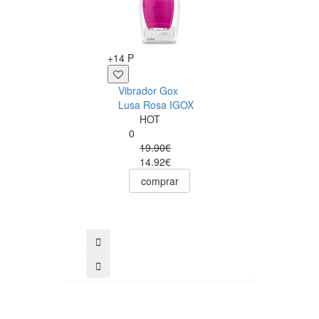
+12 P
+14 P
Sérum Anal Pjur
Vibrador Gox
Analyse Me! 20m
Lusa Rosa IGOX
Pjur
HOT
0
0
12.50€
19.90€
comprar
14.92€
comprar