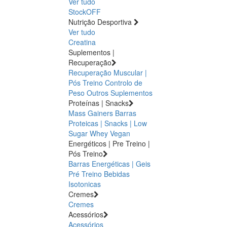
Ver tudo
StockOFF
Nutrição Desportiva
Ver tudo
Creatina
Suplementos |
Recuperação
Recuperação Muscular |
Pós Treino
Controlo de
Peso
Outros Suplementos
Proteínas | Snacks
Mass Gainers
Barras
Proteicas | Snacks | Low
Sugar
Whey
Vegan
Energéticos | Pre Treino |
Pós Treino
Barras Energéticas | Geis
Pré Treino
Bebidas
Isotonicas
Cremes
Cremes
Acessórios
Acessórios