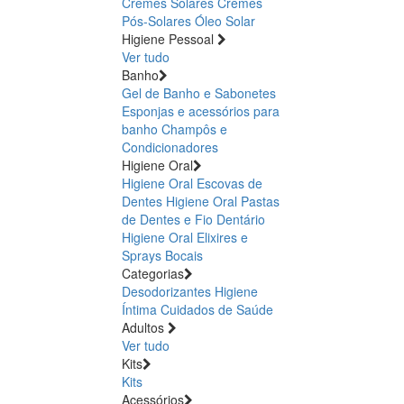
Cremes Solares
Cremes
Pós-Solares
Óleo Solar
Higiene Pessoal
Ver tudo
Banho
Gel de Banho e Sabonetes
Esponjas e acessórios para
banho
Champôs e
Condicionadores
Higiene Oral
Higiene Oral Escovas de
Dentes
Higiene Oral Pastas
de Dentes e Fio Dentário
Higiene Oral Elixires e
Sprays Bocais
Categorias
Desodorizantes
Higiene
Íntima
Cuidados de Saúde
Adultos
Ver tudo
Kits
Kits
Acessórios