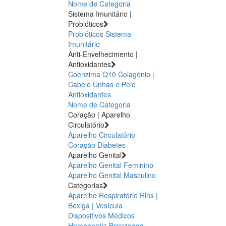
Nome de Categoria
Sistema Imunitário |
Probióticos
Probióticos
Sistema
Imunitário
Anti-Envelhecimento |
Antioxidantes
Coenzima Q10
Colagénio |
Cabelo Unhas e Pele
Antioxidantes
Nome de Categoria
Coração | Aparelho
Circulatório
Aparelho Circulatório
Coração
Diabetes
Aparelho Genital
Aparelho Genital Feminino
Aparelho Genital Masculino
Categorias
Aparelho Respiratório
Rins |
Bexiga | Vesícula
Dispositivos Médicos
Homeopatia
Bronzeado