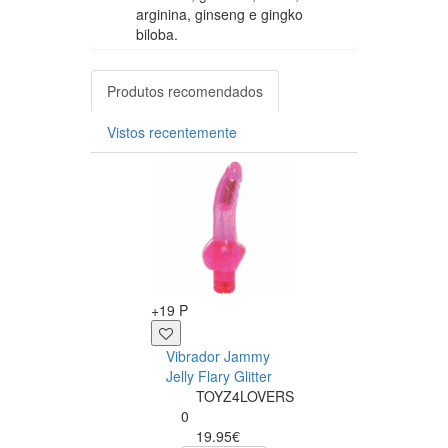
arginina, ginseng e gingko
biloba.
Produtos recomendados
Vistos recentemente
+19 P
+11 P
Vibrador Jammy
Gel Lubrificante
Jelly Flary Glitter
com sabor a
TOYZ4LOVERS
chupa de Cereja
0
60ml
19.95€
undefined