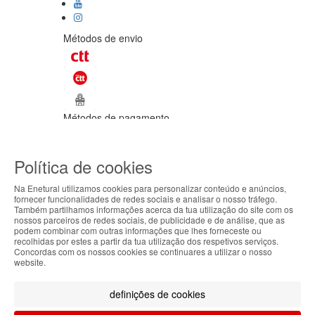
Métodos de envio
Métodos de pagamento
©Enetural 2026
Política de cookies
Todos os direitos reservados / Salvo
indicação de contrário as promoções
Na Enetural utilizamos cookies para personalizar conteúdo e anúncios,
apresentadas são válidas até ao dia 10-
fornecer funcionalidades de redes sociais e analisar o nosso tráfego.
08-2026.
Também partilhamos informações acerca da tua utilização do site com os
ABOUT THE COOKIES
nossos parceiros de redes sociais, de publicidade e de análise, que as
Designed & developed by
Bsolus
podem combinar com outras informações que lhes forneceste ou
Enetural handles information about your visit using
recolhidas por estes a partir da tua utilização dos respetivos serviços.
Filtrar por
Concordas com os nossos cookies se continuares a utilizar o nosso
cookies that improve the performance of the
website.
website, facilitate sharing via social networks and
Limpar filtros
Filtrar
offer advertising tailored to your interests. By
definições de cookies
continuing to browse our site, you accept the use of
these cookies. For more information, see our