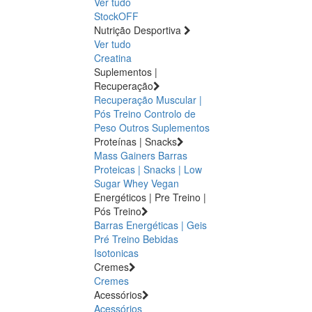
Ver tudo
StockOFF
Nutrição Desportiva
Ver tudo
Creatina
Suplementos |
Recuperação
Recuperação Muscular |
Pós Treino
Controlo de
Peso
Outros Suplementos
Proteínas | Snacks
Mass Gainers
Barras
Proteicas | Snacks | Low
Sugar
Whey
Vegan
Energéticos | Pre Treino |
Pós Treino
Barras Energéticas | Geis
Pré Treino
Bebidas
Isotonicas
Cremes
Cremes
Acessórios
Acessórios