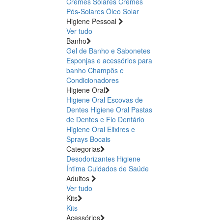
Cremes Solares
Cremes
Pós-Solares
Óleo Solar
Higiene Pessoal
Ver tudo
Banho
Gel de Banho e Sabonetes
Esponjas e acessórios para
banho
Champôs e
Condicionadores
Higiene Oral
Higiene Oral Escovas de
Dentes
Higiene Oral Pastas
de Dentes e Fio Dentário
Higiene Oral Elixires e
Sprays Bocais
Categorias
Desodorizantes
Higiene
Íntima
Cuidados de Saúde
Adultos
Ver tudo
Kits
Kits
Acessórios