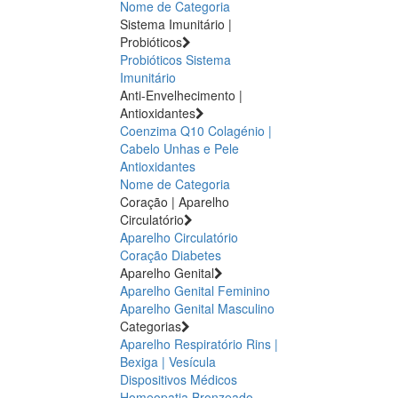
Nome de Categoria
Sistema Imunitário |
Probióticos
Probióticos
Sistema
Imunitário
Anti-Envelhecimento |
Antioxidantes
Coenzima Q10
Colagénio |
Cabelo Unhas e Pele
Antioxidantes
Nome de Categoria
Coração | Aparelho
Circulatório
Aparelho Circulatório
Coração
Diabetes
Aparelho Genital
Aparelho Genital Feminino
Aparelho Genital Masculino
Categorias
Aparelho Respiratório
Rins |
Bexiga | Vesícula
Dispositivos Médicos
Homeopatia
Bronzeado