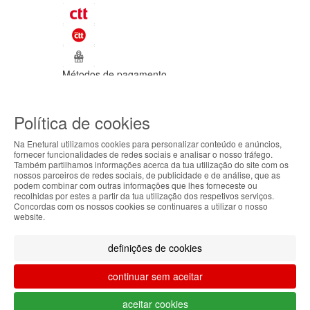
Métodos de pagamento
©Enetural 2026
Política de cookies
Todos os direitos reservados / Salvo
indicação de contrário as promoções
Na Enetural utilizamos cookies para personalizar conteúdo e anúncios,
apresentadas são válidas até ao dia 08-
fornecer funcionalidades de redes sociais e analisar o nosso tráfego.
08-2026.
Também partilhamos informações acerca da tua utilização do site com os
ABOUT THE COOKIES
nossos parceiros de redes sociais, de publicidade e de análise, que as
Designed & developed by
Bsolus
podem combinar com outras informações que lhes forneceste ou
Enetural handles information about your visit using
recolhidas por estes a partir da tua utilização dos respetivos serviços.
Filtrar por
Concordas com os nossos cookies se continuares a utilizar o nosso
cookies that improve the performance of the
website.
website, facilitate sharing via social networks and
Limpar filtros
Filtrar
offer advertising tailored to your interests. By
definições de cookies
continuing to browse our site, you accept the use of
these cookies. For more information, see our
continuar sem aceitar
Privacy and Cookie Policy. You can configure your
preferences in Cookie settings.
O teu carrinho está vazio.
aceitar cookies