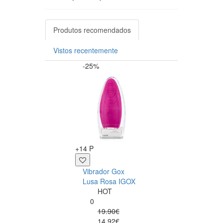
Produtos recomendados
Vistos recentemente
-25%
+12 P
+14 P
Sérum Anal Pjur
Vibrador Gox
Analyse Me! 20m
Lusa Rosa IGOX
Pjur
HOT
0
0
12.50€
19.90€
comprar
14.92€