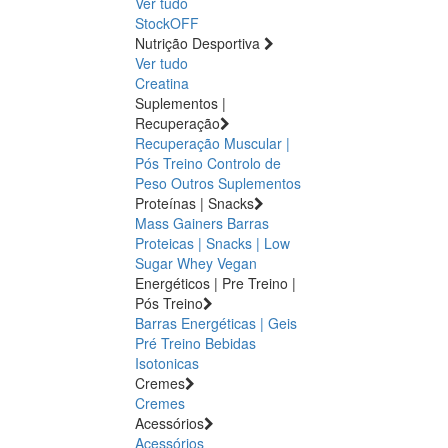
Ver tudo
StockOFF
Nutrição Desportiva
Ver tudo
Creatina
Suplementos |
Recuperação
Recuperação Muscular |
Pós Treino
Controlo de
Peso
Outros Suplementos
Proteínas | Snacks
Mass Gainers
Barras
Proteicas | Snacks | Low
Sugar
Whey
Vegan
Energéticos | Pre Treino |
Pós Treino
Barras Energéticas | Geis
Pré Treino
Bebidas
Isotonicas
Cremes
Cremes
Acessórios
Acessórios