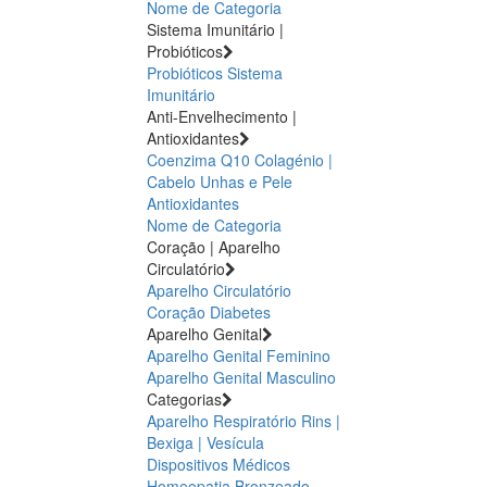
Nome de Categoria
Sistema Imunitário |
Probióticos
Probióticos
Sistema
Imunitário
Anti-Envelhecimento |
Antioxidantes
Coenzima Q10
Colagénio |
Cabelo Unhas e Pele
Antioxidantes
Nome de Categoria
Coração | Aparelho
Circulatório
Aparelho Circulatório
Coração
Diabetes
Aparelho Genital
Aparelho Genital Feminino
Aparelho Genital Masculino
Categorias
Aparelho Respiratório
Rins |
Bexiga | Vesícula
Dispositivos Médicos
Homeopatia
Bronzeado