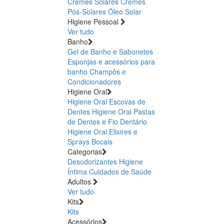
Cremes Solares
Cremes
Pós-Solares
Óleo Solar
Higiene Pessoal
Ver tudo
Banho
Gel de Banho e Sabonetes
Esponjas e acessórios para
banho
Champôs e
Condicionadores
Higiene Oral
Higiene Oral Escovas de
Dentes
Higiene Oral Pastas
de Dentes e Fio Dentário
Higiene Oral Elixires e
Sprays Bocais
Categorias
Desodorizantes
Higiene
Íntima
Cuidados de Saúde
Adultos
Ver tudo
Kits
Kits
Acessórios