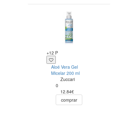
-5%
+12 P
+8 P
Aloé Vera Gel
Aloe Vera
Micelar 200 ml
Champô Cabelo
Zuccari
Secos
0
Optima
12.84€
0
comprar
9.19€
8.73€
comprar