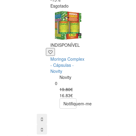
Esgotado
INDISPONÍVEL
+39 P
Moringa Complex
Now NAC 600m
- Cápsulas -
– 250 cápsulas
Novity
Now
Novity
Foods
0
0
19.80€
49.00€
16.83€
39.20€
Notifiquem-me
comprar