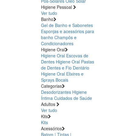
Pós-Solares
Óleo Solar
Higiene Pessoal
Ver tudo
Banho
Gel de Banho e Sabonetes
Esponjas e acessórios para
banho
Champôs e
Condicionadores
Higiene Oral
Higiene Oral Escovas de
Dentes
Higiene Oral Pastas
de Dentes e Fio Dentário
Higiene Oral Elixires e
Sprays Bocais
Categorias
Desodorizantes
Higiene
Íntima
Cuidados de Saúde
Adultos
Ver tudo
Kits
Kits
Acessórios
Batom | Tintas |