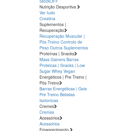
StockOFF
Nutrição Desportiva
Ver tudo
Creatina
Suplementos |
Recuperação
Recuperação Muscular |
Pós Treino
Controlo de
Peso
Outros Suplementos
Proteínas | Snacks
Mass Gainers
Barras
Proteicas | Snacks | Low
Sugar
Whey
Vegan
Energéticos | Pre Treino |
Pós Treino
Barras Energéticas | Geis
Pré Treino
Bebidas
Isotonicas
Cremes
Cremes
Acessórios
Acessórios
Emagrecimento