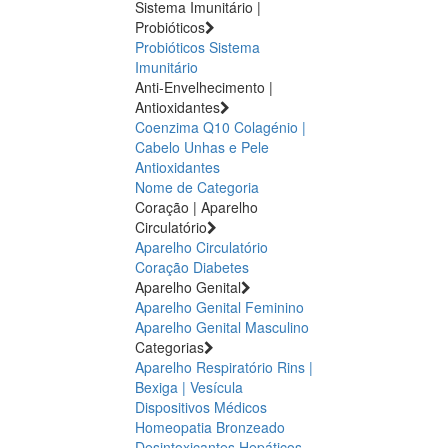
Sistema Imunitário |
Probióticos
Probióticos
Sistema
Imunitário
Anti-Envelhecimento |
Antioxidantes
Coenzima Q10
Colagénio |
Cabelo Unhas e Pele
Antioxidantes
Nome de Categoria
Coração | Aparelho
Circulatório
Aparelho Circulatório
Coração
Diabetes
Aparelho Genital
Aparelho Genital Feminino
Aparelho Genital Masculino
Categorias
Aparelho Respiratório
Rins |
Bexiga | Vesícula
Dispositivos Médicos
Homeopatia
Bronzeado
Desintoxicantes Hepáticos