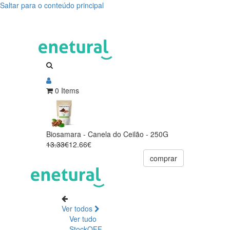
Saltar para o conteúdo principal
0 Items
Biosamara - Canela do Ceilão - 250G
13.33€
12.66€
comprar
Ver todos
Ver tudo
StockOFF