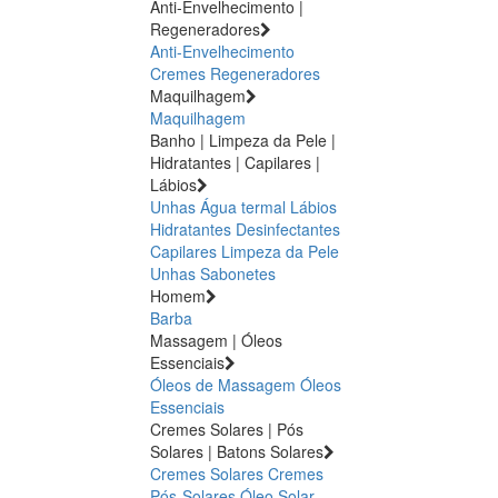
Anti-Envelhecimento |
Regeneradores
Anti-Envelhecimento
Cremes Regeneradores
Maquilhagem
Maquilhagem
Banho | Limpeza da Pele |
Hidratantes | Capilares |
Lábios
Unhas
Água termal
Lábios
Hidratantes
Desinfectantes
Capilares
Limpeza da Pele
Unhas
Sabonetes
Homem
Barba
Massagem | Óleos
Essenciais
Óleos de Massagem
Óleos
Essenciais
Cremes Solares | Pós
Solares | Batons Solares
Cremes Solares
Cremes
Pós-Solares
Óleo Solar