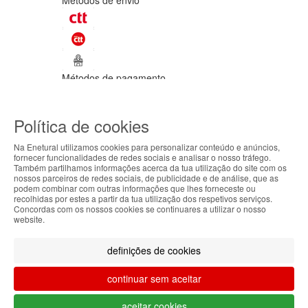
Métodos de envio
Métodos de pagamento
©Enetural 2026
Política de cookies
Todos os direitos reservados / Salvo
indicação de contrário as promoções
Na Enetural utilizamos cookies para personalizar conteúdo e anúncios,
apresentadas são válidas até ao dia 10-
fornecer funcionalidades de redes sociais e analisar o nosso tráfego.
08-2026.
Também partilhamos informações acerca da tua utilização do site com os
ABOUT THE COOKIES
nossos parceiros de redes sociais, de publicidade e de análise, que as
Designed & developed by
Bsolus
podem combinar com outras informações que lhes forneceste ou
Enetural handles information about your visit using
recolhidas por estes a partir da tua utilização dos respetivos serviços.
Filtrar por
Concordas com os nossos cookies se continuares a utilizar o nosso
cookies that improve the performance of the
website.
website, facilitate sharing via social networks and
Limpar filtros
Filtrar
offer advertising tailored to your interests. By
definições de cookies
continuing to browse our site, you accept the use of
these cookies. For more information, see our
continuar sem aceitar
Privacy and Cookie Policy. You can configure your
preferences in Cookie settings.
O teu carrinho está vazio.
aceitar cookies