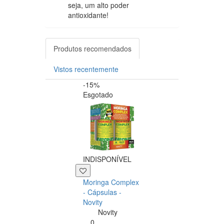
seja, um alto poder
antioxidante!
Produtos recomendados
Vistos recentemente
-15%
-20%
Esgotado
INDISPONÍVEL
+39 P
Moringa Complex
Now NAC 600m
- Cápsulas -
– 250 cápsulas
Novity
Now
Novity
Foods
0