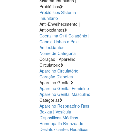
Sistema Imunitário |
Probióticos
Probióticos
Sistema
Imunitário
Anti-Envelhecimento |
Antioxidantes
Coenzima Q10
Colagénio |
Cabelo Unhas e Pele
Antioxidantes
Nome de Categoria
Coração | Aparelho
Circulatório
Aparelho Circulatório
Coração
Diabetes
Aparelho Genital
Aparelho Genital Feminino
Aparelho Genital Masculino
Categorias
Aparelho Respiratório
Rins |
Bexiga | Vesícula
Dispositivos Médicos
Homeopatia
Bronzeado
Desintoxicantes Hepáticos