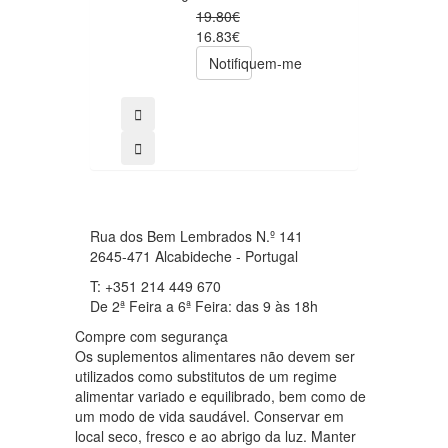
0
19.80€
49.00€
16.83€
39.20€
Notifiquem-me
comprar
Rua dos Bem Lembrados N.º 141
2645-471 Alcabideche - Portugal
T: +351 214 449 670
De 2ª Feira a 6ª Feira: das 9 às 18h
Compre com segurança
Os suplementos alimentares não devem ser
utilizados como substitutos de um regime
alimentar variado e equilibrado, bem como de
um modo de vida saudável. Conservar em
local seco, fresco e ao abrigo da luz. Manter