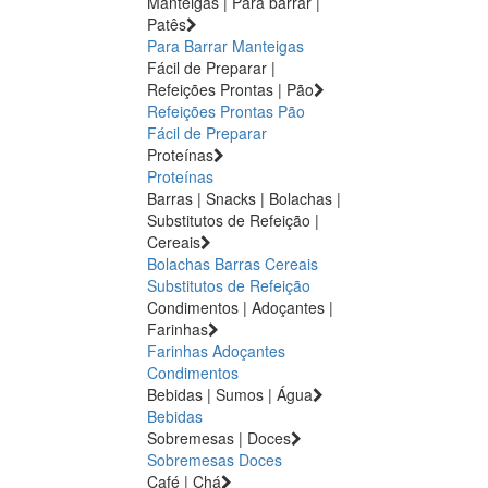
Manteigas | Para barrar |
Patês
Para Barrar
Manteigas
Fácil de Preparar |
Refeições Prontas | Pão
Refeições Prontas
Pão
Fácil de Preparar
Proteínas
Proteínas
Barras | Snacks | Bolachas |
Substitutos de Refeição |
Cereais
Bolachas
Barras
Cereais
Substitutos de Refeição
Condimentos | Adoçantes |
Farinhas
Farinhas
Adoçantes
Condimentos
Bebidas | Sumos | Água
Bebidas
Sobremesas | Doces
Sobremesas
Doces
Café | Chá