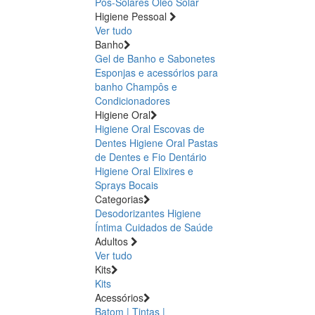
Pós-Solares
Óleo Solar
Higiene Pessoal
Ver tudo
Banho
Gel de Banho e Sabonetes
Esponjas e acessórios para
banho
Champôs e
Condicionadores
Higiene Oral
Higiene Oral Escovas de
Dentes
Higiene Oral Pastas
de Dentes e Fio Dentário
Higiene Oral Elixires e
Sprays Bocais
Categorias
Desodorizantes
Higiene
Íntima
Cuidados de Saúde
Adultos
Ver tudo
Kits
Kits
Acessórios
Batom | Tintas |