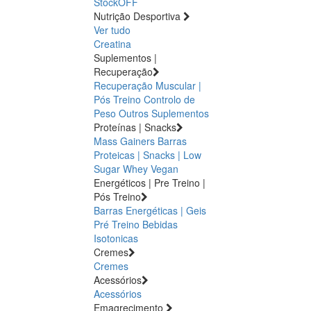
StockOFF
Nutrição Desportiva
Ver tudo
Creatina
Suplementos |
Recuperação
Recuperação Muscular |
Pós Treino
Controlo de
Peso
Outros Suplementos
Proteínas | Snacks
Mass Gainers
Barras
Proteicas | Snacks | Low
Sugar
Whey
Vegan
Energéticos | Pre Treino |
Pós Treino
Barras Energéticas | Geis
Pré Treino
Bebidas
Isotonicas
Cremes
Cremes
Acessórios
Acessórios
Emagrecimento