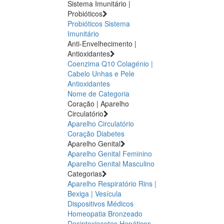
Sistema Imunitário |
Probióticos
Probióticos
Sistema
Imunitário
Anti-Envelhecimento |
Antioxidantes
Coenzima Q10
Colagénio |
Cabelo Unhas e Pele
Antioxidantes
Nome de Categoria
Coração | Aparelho
Circulatório
Aparelho Circulatório
Coração
Diabetes
Aparelho Genital
Aparelho Genital Feminino
Aparelho Genital Masculino
Categorias
Aparelho Respiratório
Rins |
Bexiga | Vesícula
Dispositivos Médicos
Homeopatia
Bronzeado
Desintoxicantes Hepáticos