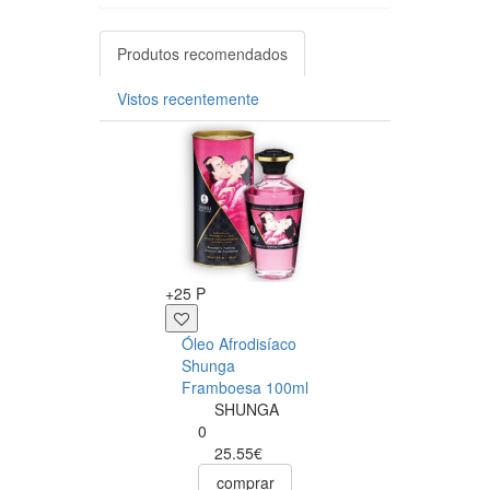
Produtos recomendados
Vistos recentemente
+25 P
+14 P
Óleo Afrodisíaco
Tanga Feminina
Shunga
Comestível
Framboesa 100ml
Champanhe co
SHUNGA
Morango
0
undefined
25.55€
0
14.90€
comprar