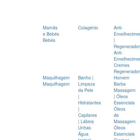
Mamãs
Colagénio
Anti-
e Bebés
Envelhecime
Bebés
|
Regenerador
Anti-
Envelhecime
Cremes
Regenerador
Maquilhagem
Banho |
Homem
Maquilhagem
Limpeza
Barba
da Pele
Massagem
|
| Óleos
Hidratantes
Essenciais
|
Óleos
Capilares
de
| Lábios
Massagem
Unhas
Óleos
Água
Essenciais
termal
Cremes