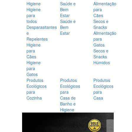
Higiene
Saúde e
Alimentação
Higiene
Bem
para
para
Estar
Cães
todos
Saúde e
Secos e
Desparasitantes
Bem
Snacks
e
Estar
Alimentação
Repelentes
para
Higiene
Gatos
para
Secos e
Cães
Snacks
Higiene
Húmidos
para
Gatos
Produtos
Produtos
Produtos
Ecológicos
Ecológicos
Ecológicos
para
para
para
Cozinha
Casa de
Casa
Banho e
Higiene