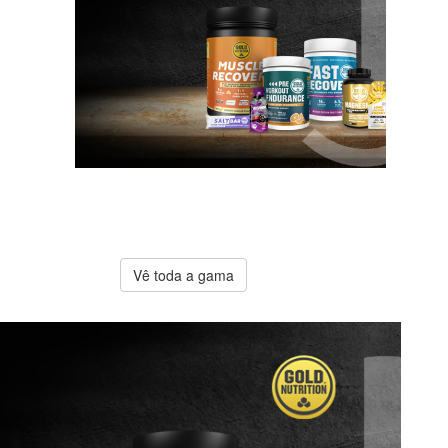
A melhor
oferta
Gold
Nutrition
Vê toda a gama