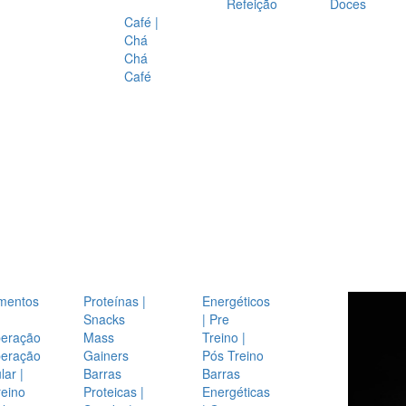
Refeição
Doces
Café |
Chá
Chá
Café
mentos
Proteínas |
Energéticos
Snacks
| Pre
eração
Mass
Treino |
eração
Gainers
Pós Treino
ar |
Barras
Barras
reino
Proteicas |
Energéticas