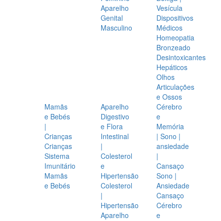
Aparelho
Vesícula
Genital
Dispositivos
Masculino
Médicos
Homeopatia
Bronzeado
Desintoxicantes
Hepáticos
Olhos
Articulações
e Ossos
Mamãs
Aparelho
Cérebro
e Bebés
Digestivo
e
|
e Flora
Memória
Crianças
Intestinal
| Sono |
Crianças
|
ansiedade
Sistema
Colesterol
|
Imunitário
e
Cansaço
Mamãs
Hipertensão
Sono |
e Bebés
Colesterol
Ansiedade
|
Cansaço
Hipertensão
Cérebro
Aparelho
e