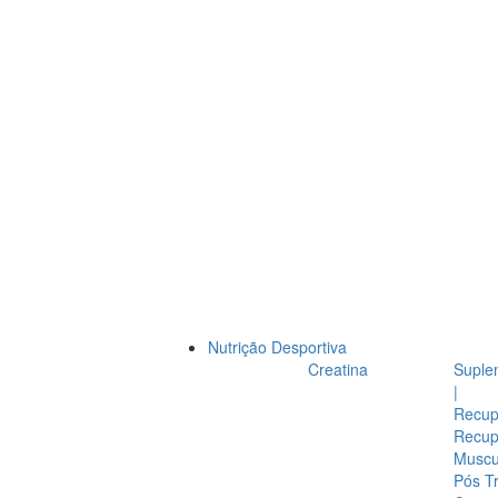
Nutrição Desportiva
Creatina
Suple
|
Recup
Recup
Muscul
Pós T