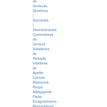
de
Gorduras
Diuréticos
|
Drenantes
|
Desintoxicantes
Queimadores
de
Gordura
Substitutos
de
Refeição
Inibidores
de
Apetite
Cremes
Redutores
Roupa
Adelgaçante
Packs
Emagrecimento
Bloqueadores