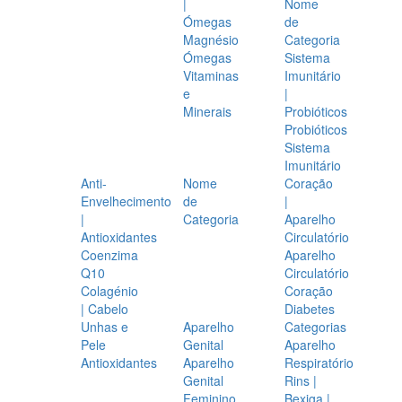
|
Nome
Ómegas
de
Magnésio
Categoria
Ómegas
Sistema
Vitaminas
Imunitário
e
|
Minerais
Probióticos
Probióticos
Sistema
Imunitário
Anti-
Nome
Coração
Envelhecimento
de
|
|
Categoria
Aparelho
Antioxidantes
Circulatório
Coenzima
Aparelho
Q10
Circulatório
Colagénio
Coração
| Cabelo
Diabetes
Unhas e
Aparelho
Categorias
Pele
Genital
Aparelho
Antioxidantes
Aparelho
Respiratório
Genital
Rins |
Feminino
Bexiga |