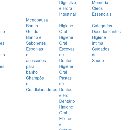
Digestivo
Memória
e Flora
Óleos
Intestinal
Essenciais
Menopausa
Banho
Higiene
Categorias
nto
Gel de
Oral
Desodorizantes
Banho e
Higiene
Higiene
es
Sabonetes
Oral
Íntima
Esponjas
Escovas
Cuidados
nto
e
de
de
acessórios
Dentes
Saúde
es
para
Higiene
banho
Oral
Champôs
Pastas
e
de
Condicionadores
Dentes
e Fio
Dentário
Higiene
Oral
Elixires
e
Sprays