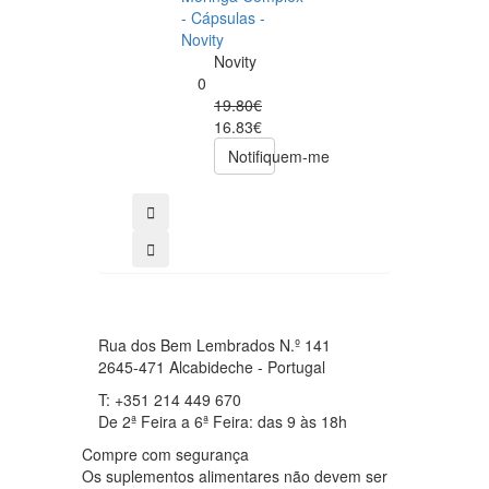
Now NAC 600m
- Cápsulas -
– 250 cápsulas
Novity
Now
Novity
Foods
0
0
19.80€
49.00€
16.83€
39.20€
Notifiquem-me
comprar
Rua dos Bem Lembrados N.º 141
2645-471 Alcabideche - Portugal
T: +351 214 449 670
De 2ª Feira a 6ª Feira: das 9 às 18h
Compre com segurança
Os suplementos alimentares não devem ser