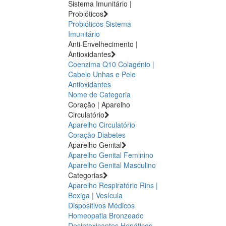
Sistema Imunitário |
Probióticos
Probióticos
Sistema
Imunitário
Anti-Envelhecimento |
Antioxidantes
Coenzima Q10
Colagénio |
Cabelo Unhas e Pele
Antioxidantes
Nome de Categoria
Coração | Aparelho
Circulatório
Aparelho Circulatório
Coração
Diabetes
Aparelho Genital
Aparelho Genital Feminino
Aparelho Genital Masculino
Categorias
Aparelho Respiratório
Rins |
Bexiga | Vesícula
Dispositivos Médicos
Homeopatia
Bronzeado
Desintoxicantes Hepáticos