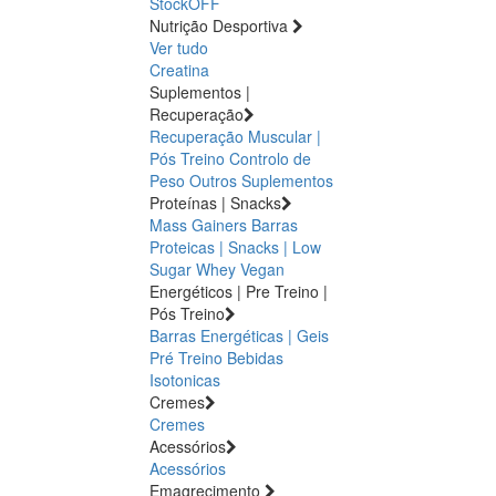
StockOFF
Nutrição Desportiva
Ver tudo
Creatina
Suplementos |
Recuperação
Recuperação Muscular |
Pós Treino
Controlo de
Peso
Outros Suplementos
Proteínas | Snacks
Mass Gainers
Barras
Proteicas | Snacks | Low
Sugar
Whey
Vegan
Energéticos | Pre Treino |
Pós Treino
Barras Energéticas | Geis
Pré Treino
Bebidas
Isotonicas
Cremes
Cremes
Acessórios
Acessórios
Emagrecimento