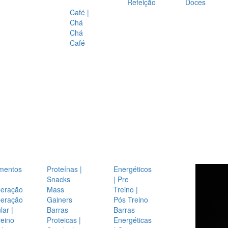
Refeição
Doces
Café |
Chá
Chá
Café
mentos
Proteínas |
Energéticos
Snacks
| Pre
eração
Mass
Treino |
eração
Gainers
Pós Treino
ar |
Barras
Barras
reino
Proteicas |
Energéticas