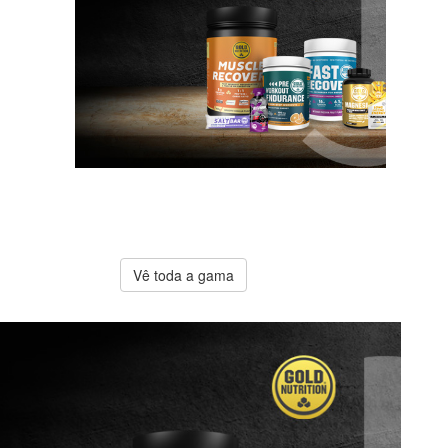
A melhor
oferta
Gold
Nutrition
Vê toda a gama