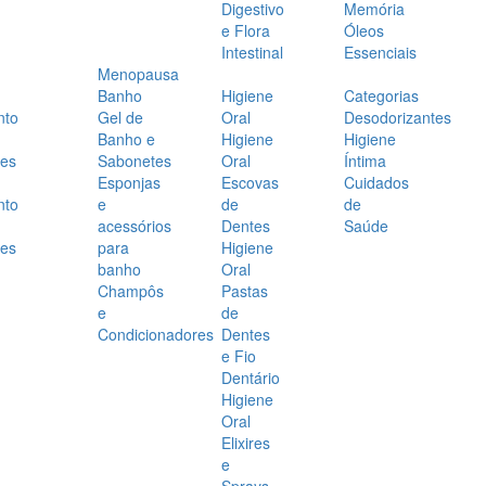
Digestivo
Memória
e Flora
Óleos
Intestinal
Essenciais
Menopausa
Banho
Higiene
Categorias
nto
Gel de
Oral
Desodorizantes
Banho e
Higiene
Higiene
es
Sabonetes
Oral
Íntima
Esponjas
Escovas
Cuidados
nto
e
de
de
acessórios
Dentes
Saúde
es
para
Higiene
banho
Oral
Champôs
Pastas
e
de
Condicionadores
Dentes
e Fio
Dentário
Higiene
Oral
Elixires
e
Sprays