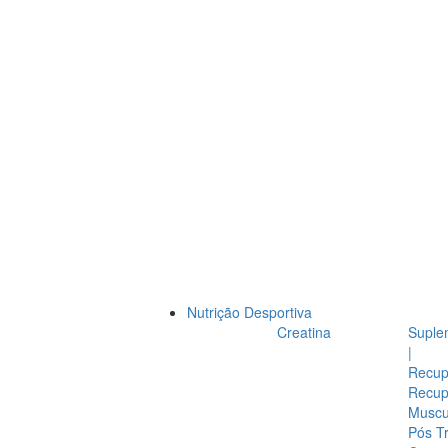
Nutrição Desportiva
Creatina
Suple
|
Recup
Recup
Muscul
Pós T