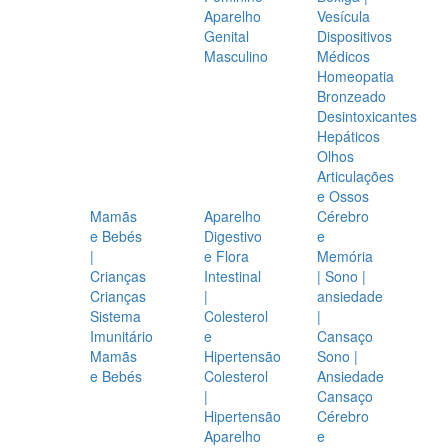
Aparelho
Vesícula
Genital
Dispositivos
Masculino
Médicos
Homeopatia
Bronzeado
Desintoxicantes
Hepáticos
Olhos
Articulações
e Ossos
Mamãs
Aparelho
Cérebro
e Bebés
Digestivo
e
|
e Flora
Memória
Crianças
Intestinal
| Sono |
Crianças
|
ansiedade
Sistema
Colesterol
|
Imunitário
e
Cansaço
Mamãs
Hipertensão
Sono |
e Bebés
Colesterol
Ansiedade
|
Cansaço
Hipertensão
Cérebro
Aparelho
e