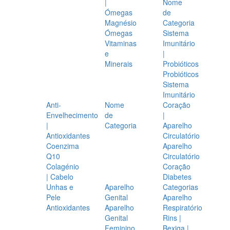
|
Nome
Ómegas
de
Magnésio
Categoria
Ómegas
Sistema
Vitaminas
Imunitário
e
|
Minerais
Probióticos
Probióticos
Sistema
Imunitário
Anti-
Nome
Coração
Envelhecimento
de
|
|
Categoria
Aparelho
Antioxidantes
Circulatório
Coenzima
Aparelho
Q10
Circulatório
Colagénio
Coração
| Cabelo
Diabetes
Unhas e
Aparelho
Categorias
Pele
Genital
Aparelho
Antioxidantes
Aparelho
Respiratório
Genital
Rins |
Feminino
Bexiga |