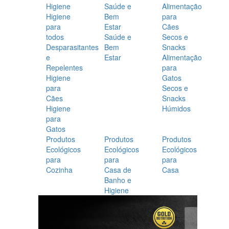
Higiene
Saúde e
Alimentação
Higiene
Bem
para
para
Estar
Cães
todos
Saúde e
Secos e
Desparasitantes
Bem
Snacks
e
Estar
Alimentação
Repelentes
para
Higiene
Gatos
para
Secos e
Cães
Snacks
Higiene
Húmidos
para
Gatos
Produtos
Produtos
Produtos
Ecológicos
Ecológicos
Ecológicos
para
para
para
Cozinha
Casa de
Casa
Banho e
Higiene