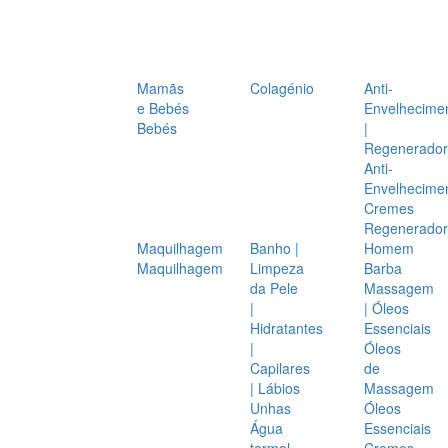
Mamãs
Colagénio
Anti-
e Bebés
Envelhecime
Bebés
|
Regenerador
Anti-
Envelhecime
Cremes
Regenerador
Maquilhagem
Banho |
Homem
Maquilhagem
Limpeza
Barba
da Pele
Massagem
|
| Óleos
Hidratantes
Essenciais
|
Óleos
Capilares
de
| Lábios
Massagem
Unhas
Óleos
Água
Essenciais
termal
Cremes