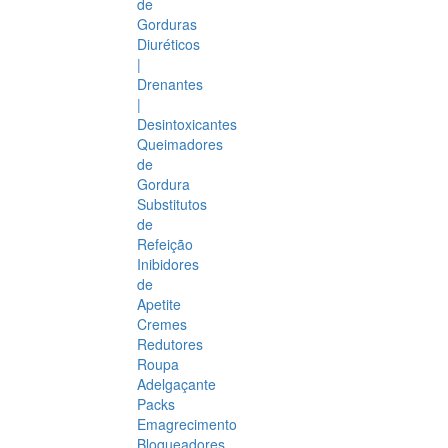
de
Gorduras
Diuréticos
|
Drenantes
|
Desintoxicantes
Queimadores
de
Gordura
Substitutos
de
Refeição
Inibidores
de
Apetite
Cremes
Redutores
Roupa
Adelgaçante
Packs
Emagrecimento
Bloqueadores