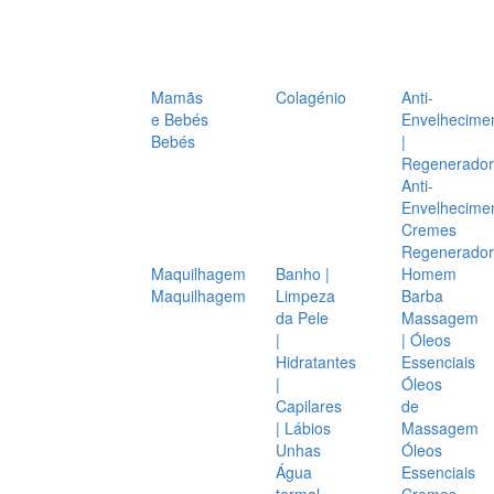
Mamãs
Colagénio
Anti-
e Bebés
Envelhecime
Bebés
|
Regenerador
Anti-
Envelhecime
Cremes
Regenerador
Maquilhagem
Banho |
Homem
Maquilhagem
Limpeza
Barba
da Pele
Massagem
|
| Óleos
Hidratantes
Essenciais
|
Óleos
Capilares
de
| Lábios
Massagem
Unhas
Óleos
Água
Essenciais
termal
Cremes