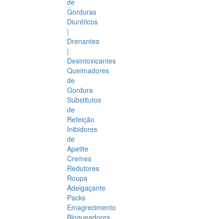
de
Gorduras
Diuréticos
|
Drenantes
|
Desintoxicantes
Queimadores
de
Gordura
Substitutos
de
Refeição
Inibidores
de
Apetite
Cremes
Redutores
Roupa
Adelgaçante
Packs
Emagrecimento
Bloqueadores