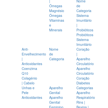
|
Nome
Ómegas
de
Magnésio
Categoria
Ómegas
Sistema
Vitaminas
Imunitário
e
|
Minerais
Probióticos
Probióticos
Sistema
Imunitário
Anti-
Nome
Coração
Envelhecimento
de
|
|
Categoria
Aparelho
Antioxidantes
Circulatório
Coenzima
Aparelho
Q10
Circulatório
Colagénio
Coração
| Cabelo
Diabetes
Unhas e
Aparelho
Categorias
Pele
Genital
Aparelho
Antioxidantes
Aparelho
Respiratório
Genital
Rins |
Feminino
Bexiga |