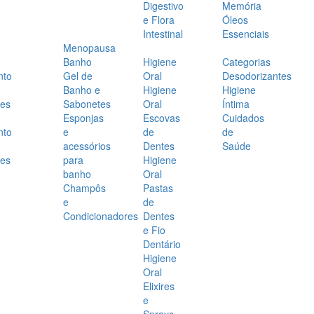
Digestivo
Memória
e Flora
Óleos
Intestinal
Essenciais
Menopausa
Banho
Higiene
Categorias
nto
Gel de
Oral
Desodorizantes
Banho e
Higiene
Higiene
es
Sabonetes
Oral
Íntima
Esponjas
Escovas
Cuidados
nto
e
de
de
acessórios
Dentes
Saúde
es
para
Higiene
banho
Oral
Champôs
Pastas
e
de
Condicionadores
Dentes
e Fio
Dentário
Higiene
Oral
Elixires
e
Sprays