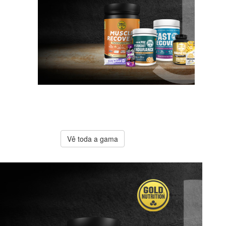
A melhor
oferta
Gold
Nutrition
Vê toda a gama