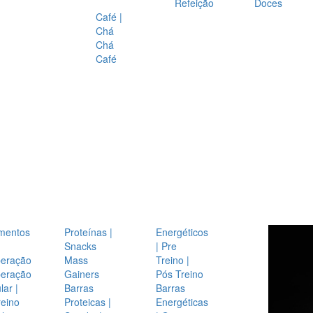
Refeição
Doces
Café |
Chá
Chá
Café
mentos
Proteínas |
Energéticos
Snacks
| Pre
eração
Mass
Treino |
eração
Gainers
Pós Treino
ar |
Barras
Barras
reino
Proteicas |
Energéticas