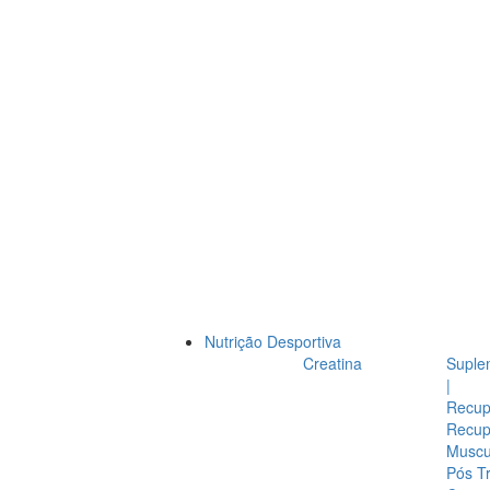
Nutrição Desportiva
Creatina
Suple
|
Recup
Recup
Muscul
Pós T