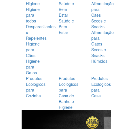
Higiene
Saúde e
Alimentação
Higiene
Bem
para
para
Estar
Cães
todos
Saúde e
Secos e
Desparasitantes
Bem
Snacks
e
Estar
Alimentação
Repelentes
para
Higiene
Gatos
para
Secos e
Cães
Snacks
Higiene
Húmidos
para
Gatos
Produtos
Produtos
Produtos
Ecológicos
Ecológicos
Ecológicos
para
para
para
Cozinha
Casa de
Casa
Banho e
Higiene