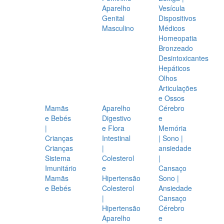
Aparelho
Vesícula
Genital
Dispositivos
Masculino
Médicos
Homeopatia
Bronzeado
Desintoxicantes
Hepáticos
Olhos
Articulações
e Ossos
Mamãs
Aparelho
Cérebro
e Bebés
Digestivo
e
|
e Flora
Memória
Crianças
Intestinal
| Sono |
Crianças
|
ansiedade
Sistema
Colesterol
|
Imunitário
e
Cansaço
Mamãs
Hipertensão
Sono |
e Bebés
Colesterol
Ansiedade
|
Cansaço
Hipertensão
Cérebro
Aparelho
e