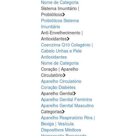
Nome de Categoria
Sistema Imunitário |
Probióticos
Probióticos
Sistema
Imunitário
Anti-Envelhecimento |
Antioxidantes
Coenzima Q10
Colagénio |
Cabelo Unhas e Pele
Antioxidantes
Nome de Categoria
Coração | Aparelho
Circulatório
Aparelho Circulatório
Coração
Diabetes
Aparelho Genital
Aparelho Genital Feminino
Aparelho Genital Masculino
Categorias
Aparelho Respiratório
Rins |
Bexiga | Vesícula
Dispositivos Médicos
Homeopatia
Bronzeado