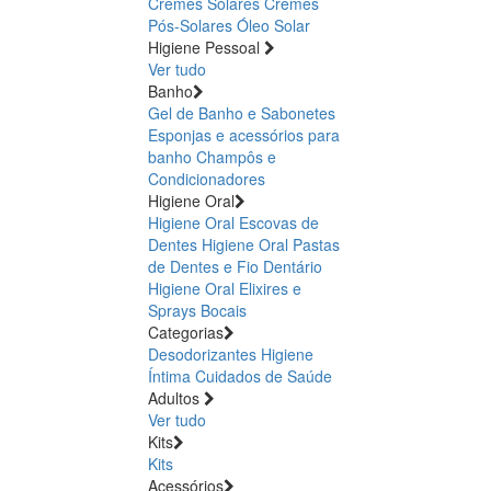
Cremes Solares
Cremes
Pós-Solares
Óleo Solar
Higiene Pessoal
Ver tudo
Banho
Gel de Banho e Sabonetes
Esponjas e acessórios para
banho
Champôs e
Condicionadores
Higiene Oral
Higiene Oral Escovas de
Dentes
Higiene Oral Pastas
de Dentes e Fio Dentário
Higiene Oral Elixires e
Sprays Bocais
Categorias
Desodorizantes
Higiene
Íntima
Cuidados de Saúde
Adultos
Ver tudo
Kits
Kits
Acessórios