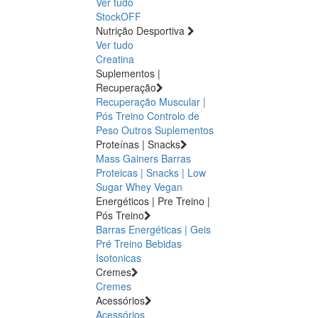
Ver tudo
StockOFF
Nutrição Desportiva
Ver tudo
Creatina
Suplementos |
Recuperação
Recuperação Muscular |
Pós Treino
Controlo de
Peso
Outros Suplementos
Proteínas | Snacks
Mass Gainers
Barras
Proteicas | Snacks | Low
Sugar
Whey
Vegan
Energéticos | Pre Treino |
Pós Treino
Barras Energéticas | Geis
Pré Treino
Bebidas
Isotonicas
Cremes
Cremes
Acessórios
Acessórios