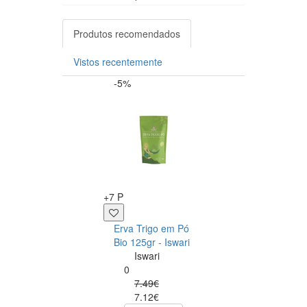
Produtos recomendados
Vistos recentemente
-5%
+8 P
+7 P
Manteiga
Erva Trigo em Pó
Amendoim
Bio 125gr - Iswari
Chocolate Avelã
Iswari
Crunchy 500G
0
Ostrovit
7.49€
Ostrovit
7.12€
0