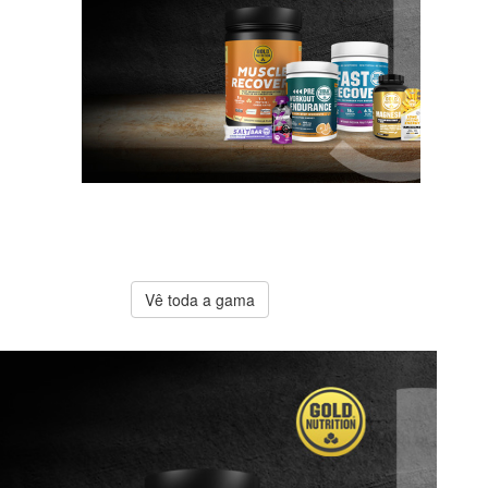
A melhor
oferta
Gold
Nutrition
Vê toda a gama