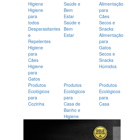
Higiene
Saúde e
Alimentação
Higiene
Bem
para
para
Estar
Cães
todos
Saúde e
Secos e
Desparasitantes
Bem
Snacks
e
Estar
Alimentação
Repelentes
para
Higiene
Gatos
para
Secos e
Cães
Snacks
Higiene
Húmidos
para
Gatos
Produtos
Produtos
Produtos
Ecológicos
Ecológicos
Ecológicos
para
para
para
Cozinha
Casa de
Casa
Banho e
Higiene