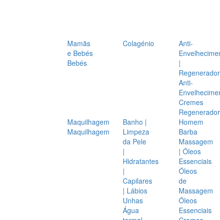
Mamãs
Colagénio
Anti-
e Bebés
Envelhecime
Bebés
|
Regenerador
Anti-
Envelhecime
Cremes
Regenerador
Maquilhagem
Banho |
Homem
Maquilhagem
Limpeza
Barba
da Pele
Massagem
|
| Óleos
Hidratantes
Essenciais
|
Óleos
Capilares
de
| Lábios
Massagem
Unhas
Óleos
Água
Essenciais
termal
Cremes