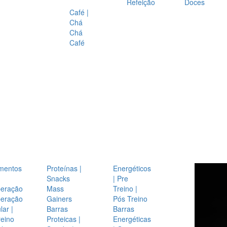
Refeição
Doces
Café |
Chá
Chá
Café
mentos
Proteínas |
Energéticos
Snacks
| Pre
eração
Mass
Treino |
eração
Gainers
Pós Treino
ar |
Barras
Barras
reino
Proteicas |
Energéticas