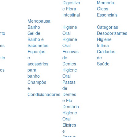
Digestivo
Memória
e Flora
Óleos
Intestinal
Essenciais
Menopausa
Banho
Higiene
Categorias
nto
Gel de
Oral
Desodorizantes
Banho e
Higiene
Higiene
es
Sabonetes
Oral
Íntima
Esponjas
Escovas
Cuidados
nto
e
de
de
acessórios
Dentes
Saúde
es
para
Higiene
banho
Oral
Champôs
Pastas
e
de
Condicionadores
Dentes
e Fio
Dentário
Higiene
Oral
Elixires
e
Sprays