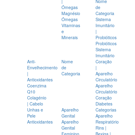
|
Nome
Ómegas
de
Magnésio
Categoria
Ómegas
Sistema
Vitaminas
Imunitário
e
|
Minerais
Probióticos
Probióticos
Sistema
Imunitário
Anti-
Nome
Coração
Envelhecimento
de
|
|
Categoria
Aparelho
Antioxidantes
Circulatório
Coenzima
Aparelho
Q10
Circulatório
Colagénio
Coração
| Cabelo
Diabetes
Unhas e
Aparelho
Categorias
Pele
Genital
Aparelho
Antioxidantes
Aparelho
Respiratório
Genital
Rins |
Feminino
Bexiga |