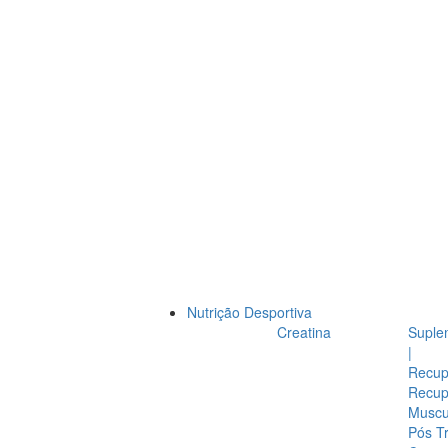
Nutrição Desportiva
Creatina
Suple
|
Recup
Recup
Muscul
Pós T