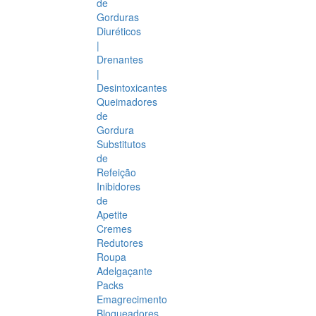
de
Gorduras
Diuréticos
|
Drenantes
|
Desintoxicantes
Queimadores
de
Gordura
Substitutos
de
Refeição
Inibidores
de
Apetite
Cremes
Redutores
Roupa
Adelgaçante
Packs
Emagrecimento
Bloqueadores