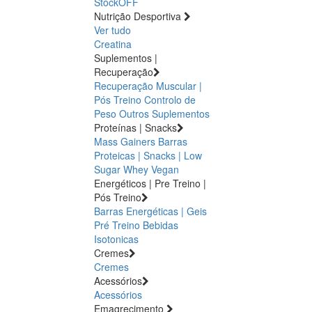
StockOFF
Nutrição Desportiva
Ver tudo
Creatina
Suplementos |
Recuperação
Recuperação Muscular |
Pós Treino
Controlo de
Peso
Outros Suplementos
Proteínas | Snacks
Mass Gainers
Barras
Proteicas | Snacks | Low
Sugar
Whey
Vegan
Energéticos | Pre Treino |
Pós Treino
Barras Energéticas | Geis
Pré Treino
Bebidas
Isotonicas
Cremes
Cremes
Acessórios
Acessórios
Emagrecimento