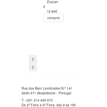
Champô Cabelo
Zuccari
Secos
0
Optima
12.84€
0
comprar
9.19€
8.73€
comprar
Rua dos Bem Lembrados N.º 141
2645-471 Alcabideche - Portugal
T: +351 214 449 670
De 2ª Feira a 6ª Feira: das 9 às 18h