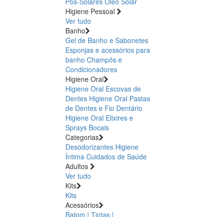
Pós-Solares
Óleo Solar
Higiene Pessoal
Ver tudo
Banho
Gel de Banho e Sabonetes
Esponjas e acessórios para
banho
Champôs e
Condicionadores
Higiene Oral
Higiene Oral Escovas de
Dentes
Higiene Oral Pastas
de Dentes e Fio Dentário
Higiene Oral Elixires e
Sprays Bocais
Categorias
Desodorizantes
Higiene
Íntima
Cuidados de Saúde
Adultos
Ver tudo
Kits
Kits
Acessórios
Batom | Tintas |