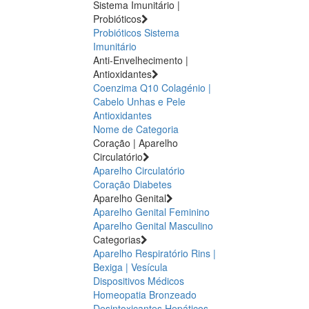
Sistema Imunitário |
Probióticos
Probióticos
Sistema
Imunitário
Anti-Envelhecimento |
Antioxidantes
Coenzima Q10
Colagénio |
Cabelo Unhas e Pele
Antioxidantes
Nome de Categoria
Coração | Aparelho
Circulatório
Aparelho Circulatório
Coração
Diabetes
Aparelho Genital
Aparelho Genital Feminino
Aparelho Genital Masculino
Categorias
Aparelho Respiratório
Rins |
Bexiga | Vesícula
Dispositivos Médicos
Homeopatia
Bronzeado
Desintoxicantes Hepáticos