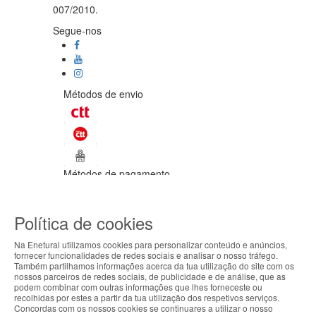
007/2010.
Segue-nos
Métodos de envio
Métodos de pagamento
©Enetural 2026
Política de cookies
Todos os direitos reservados / Salvo
indicação de contrário as promoções
Na Enetural utilizamos cookies para personalizar conteúdo e anúncios,
apresentadas são válidas até ao dia 08-
fornecer funcionalidades de redes sociais e analisar o nosso tráfego.
08-2026.
Também partilhamos informações acerca da tua utilização do site com os
ABOUT THE COOKIES
nossos parceiros de redes sociais, de publicidade e de análise, que as
Designed & developed by
Bsolus
podem combinar com outras informações que lhes forneceste ou
Enetural handles information about your visit using
recolhidas por estes a partir da tua utilização dos respetivos serviços.
Filtrar por
Concordas com os nossos cookies se continuares a utilizar o nosso
cookies that improve the performance of the