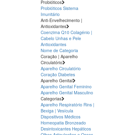
Probióticos
Probióticos
Sistema
Imunitário
Anti-Envelhecimento |
Antioxidantes
Coenzima Q10
Colagénio |
Cabelo Unhas e Pele
Antioxidantes
Nome de Categoria
Coração | Aparelho
Circulatório
Aparelho Circulatório
Coração
Diabetes
Aparelho Genital
Aparelho Genital Feminino
Aparelho Genital Masculino
Categorias
Aparelho Respiratório
Rins |
Bexiga | Vesícula
Dispositivos Médicos
Homeopatia
Bronzeado
Desintoxicantes Hepáticos
Olhos
Articulações e Ossos