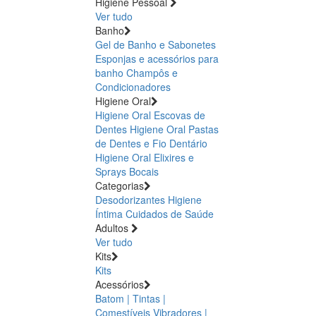
Higiene Pessoal
Ver tudo
Banho
Gel de Banho e Sabonetes
Esponjas e acessórios para
banho
Champôs e
Condicionadores
Higiene Oral
Higiene Oral Escovas de
Dentes
Higiene Oral Pastas
de Dentes e Fio Dentário
Higiene Oral Elixires e
Sprays Bocais
Categorias
Desodorizantes
Higiene
Íntima
Cuidados de Saúde
Adultos
Ver tudo
Kits
Kits
Acessórios
Batom | Tintas |
Comestíveis
Vibradores |