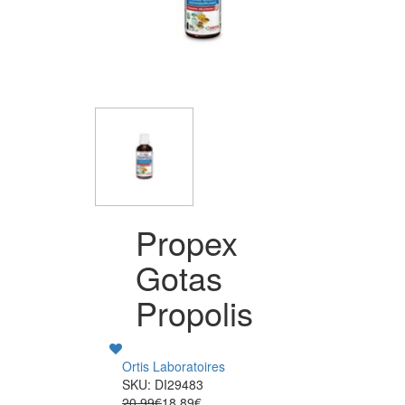
Propex
Gotas
Propolis
Ortis Laboratoires
SKU: DI29483
20.99€
18.89€