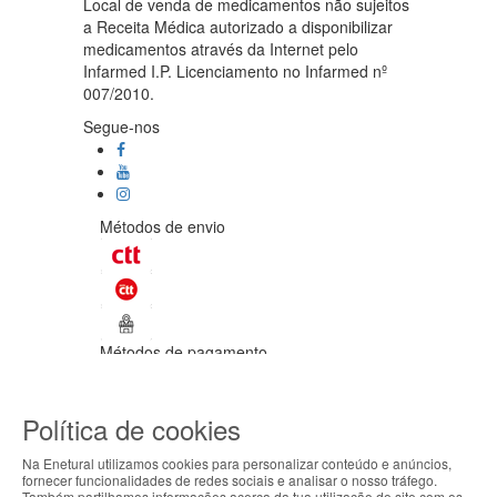
Local de venda de medicamentos não sujeitos
a Receita Médica autorizado a disponibilizar
medicamentos através da Internet pelo
Infarmed I.P. Licenciamento no Infarmed nº
007/2010.
Segue-nos
Métodos de envio
Métodos de pagamento
©Enetural 2026
Política de cookies
Todos os direitos reservados / Salvo
indicação de contrário as promoções
Na Enetural utilizamos cookies para personalizar conteúdo e anúncios,
apresentadas são válidas até ao dia 07-
fornecer funcionalidades de redes sociais e analisar o nosso tráfego.
Também partilhamos informações acerca da tua utilização do site com os