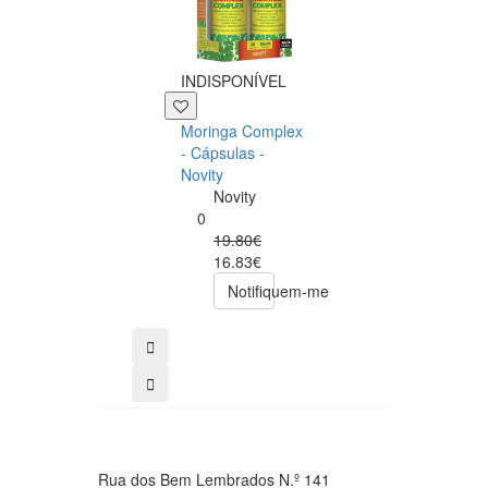
INDISPONÍVEL
+39 P
Moringa Complex
Now NAC 600m
- Cápsulas -
– 250 cápsulas
Novity
Now
Novity
Foods
0
0
19.80€
49.00€
16.83€
39.20€
Notifiquem-me
comprar
Rua dos Bem Lembrados N.º 141