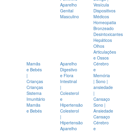
Aparelho
Vesícula
Genital
Dispositivos
Masculino
Médicos
Homeopatia
Bronzeado
Desintoxicantes
Hepáticos
Olhos
Articulações
e Ossos
Mamãs
Aparelho
Cérebro
e Bebés
Digestivo
e
|
e Flora
Memória
Crianças
Intestinal
| Sono |
Crianças
|
ansiedade
Sistema
Colesterol
|
Imunitário
e
Cansaço
Mamãs
Hipertensão
Sono |
e Bebés
Colesterol
Ansiedade
|
Cansaço
Hipertensão
Cérebro
Aparelho
e