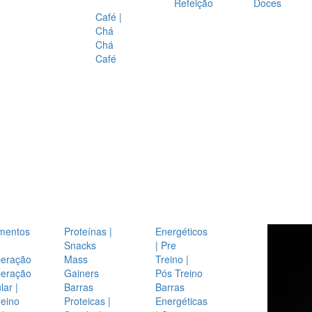
Refeição
Doces
Café |
Chá
Chá
Café
mentos
Proteínas |
Energéticos
Snacks
| Pre
eração
Mass
Treino |
eração
Gainers
Pós Treino
ar |
Barras
Barras
reino
Proteicas |
Energéticas