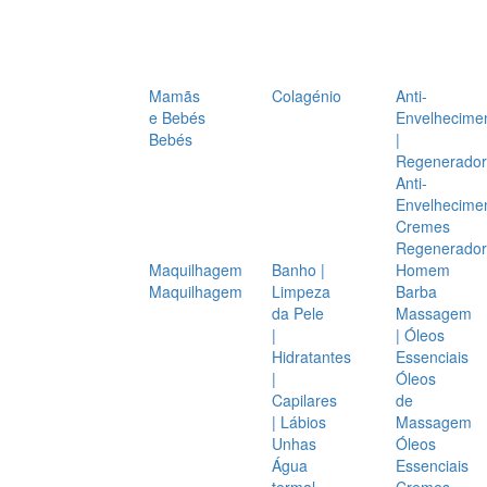
Mamãs
Colagénio
Anti-
e Bebés
Envelhecime
Bebés
|
Regenerador
Anti-
Envelhecime
Cremes
Regenerador
Maquilhagem
Banho |
Homem
Maquilhagem
Limpeza
Barba
da Pele
Massagem
|
| Óleos
Hidratantes
Essenciais
|
Óleos
Capilares
de
| Lábios
Massagem
Unhas
Óleos
Água
Essenciais
termal
Cremes