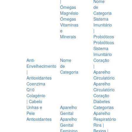
|
Nome
Ómegas
de
Magnésio
Categoria
Ómegas
Sistema
Vitaminas
Imunitário
e
|
Minerais
Probióticos
Probióticos
Sistema
Imunitário
Anti-
Nome
Coração
Envelhecimento
de
|
|
Categoria
Aparelho
Antioxidantes
Circulatório
Coenzima
Aparelho
Q10
Circulatório
Colagénio
Coração
| Cabelo
Diabetes
Unhas e
Aparelho
Categorias
Pele
Genital
Aparelho
Antioxidantes
Aparelho
Respiratório
Genital
Rins |
Feminino
Bexiga |