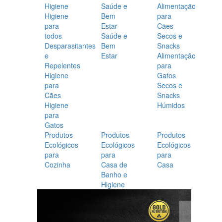
Higiene
Saúde e
Alimentação
Higiene
Bem
para
para
Estar
Cães
todos
Saúde e
Secos e
Desparasitantes
Bem
Snacks
e
Estar
Alimentação
Repelentes
para
Higiene
Gatos
para
Secos e
Cães
Snacks
Higiene
Húmidos
para
Gatos
Produtos
Produtos
Produtos
Ecológicos
Ecológicos
Ecológicos
para
para
para
Cozinha
Casa de
Casa
Banho e
Higiene