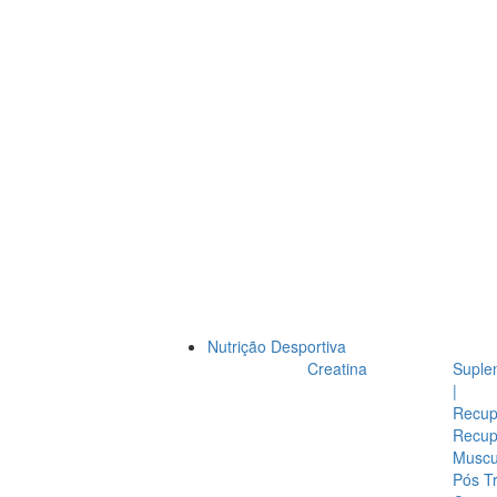
Nutrição Desportiva
Creatina
Suple
|
Recup
Recup
Muscul
Pós T