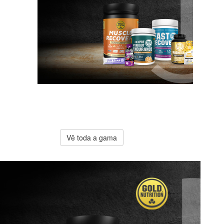
A melhor
oferta
Gold
Nutrition
Vê toda a gama