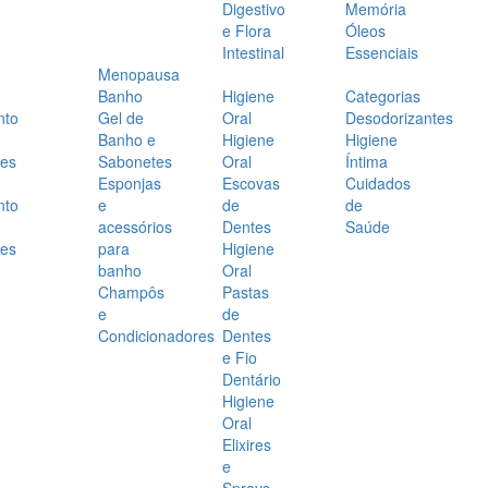
Digestivo
Memória
e Flora
Óleos
Intestinal
Essenciais
Menopausa
Banho
Higiene
Categorias
nto
Gel de
Oral
Desodorizantes
Banho e
Higiene
Higiene
es
Sabonetes
Oral
Íntima
Esponjas
Escovas
Cuidados
nto
e
de
de
acessórios
Dentes
Saúde
es
para
Higiene
banho
Oral
Champôs
Pastas
e
de
Condicionadores
Dentes
e Fio
Dentário
Higiene
Oral
Elixires
e
Sprays