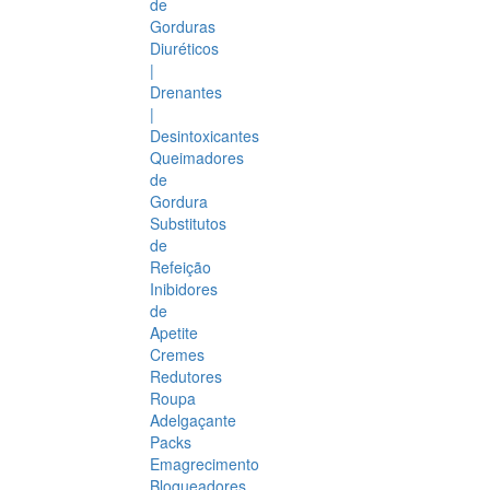
de
Gorduras
Diuréticos
|
Drenantes
|
Desintoxicantes
Queimadores
de
Gordura
Substitutos
de
Refeição
Inibidores
de
Apetite
Cremes
Redutores
Roupa
Adelgaçante
Packs
Emagrecimento
Bloqueadores