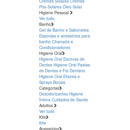
Cremes Solares
Cremes
Pós-Solares
Óleo Solar
Higiene Pessoal
Ver tudo
Banho
Gel de Banho e Sabonetes
Esponjas e acessórios para
banho
Champôs e
Condicionadores
Higiene Oral
Higiene Oral Escovas de
Dentes
Higiene Oral Pastas
de Dentes e Fio Dentário
Higiene Oral Elixires e
Sprays Bocais
Categorias
Desodorizantes
Higiene
Íntima
Cuidados de Saúde
Adultos
Ver tudo
Kits
Kits
Acessórios