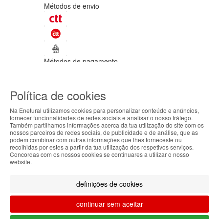
Métodos de envio
Métodos de pagamento
©Enetural 2026
Política de cookies
Todos os direitos reservados / Salvo
indicação de contrário as promoções
Na Enetural utilizamos cookies para personalizar conteúdo e anúncios,
apresentadas são válidas até ao dia 09-
fornecer funcionalidades de redes sociais e analisar o nosso tráfego.
08-2026.
Também partilhamos informações acerca da tua utilização do site com os
ABOUT THE COOKIES
nossos parceiros de redes sociais, de publicidade e de análise, que as
Designed & developed by
Bsolus
podem combinar com outras informações que lhes forneceste ou
Enetural handles information about your visit using
recolhidas por estes a partir da tua utilização dos respetivos serviços.
Filtrar por
Concordas com os nossos cookies se continuares a utilizar o nosso
cookies that improve the performance of the
website.
website, facilitate sharing via social networks and
Limpar filtros
Filtrar
offer advertising tailored to your interests. By
definições de cookies
continuing to browse our site, you accept the use of
these cookies. For more information, see our
continuar sem aceitar
Privacy and Cookie Policy. You can configure your
preferences in Cookie settings.