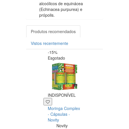
alcoólicos de equinácea
(Echinacea purpurea) e
própolis.
Produtos recomendados
Vistos recentemente
-15%
-20%
Esgotado
INDISPONÍVEL
+39 P
Moringa Complex
Now NAC 600m
- Cápsulas -
– 250 cápsulas
Novity
Now
Novity