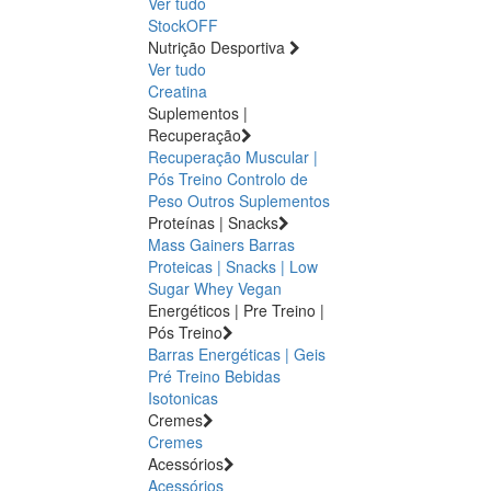
Ver tudo
StockOFF
Nutrição Desportiva
Ver tudo
Creatina
Suplementos |
Recuperação
Recuperação Muscular |
Pós Treino
Controlo de
Peso
Outros Suplementos
Proteínas | Snacks
Mass Gainers
Barras
Proteicas | Snacks | Low
Sugar
Whey
Vegan
Energéticos | Pre Treino |
Pós Treino
Barras Energéticas | Geis
Pré Treino
Bebidas
Isotonicas
Cremes
Cremes
Acessórios
Acessórios