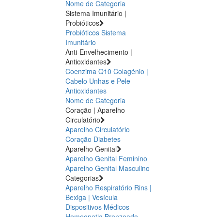
Nome de Categoria
Sistema Imunitário |
Probióticos
Probióticos
Sistema
Imunitário
Anti-Envelhecimento |
Antioxidantes
Coenzima Q10
Colagénio |
Cabelo Unhas e Pele
Antioxidantes
Nome de Categoria
Coração | Aparelho
Circulatório
Aparelho Circulatório
Coração
Diabetes
Aparelho Genital
Aparelho Genital Feminino
Aparelho Genital Masculino
Categorias
Aparelho Respiratório
Rins |
Bexiga | Vesícula
Dispositivos Médicos
Homeopatia
Bronzeado