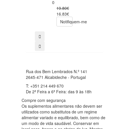
Foods
0
0
19.80€
49.00€
16.83€
39.20€
Notifiquem-me
comprar
Rua dos Bem Lembrados N.º 141
2645-471 Alcabideche - Portugal
T: +351 214 449 670
De 2ª Feira a 6ª Feira: das 9 às 18h
Compre com segurança
Os suplementos alimentares não devem ser
utilizados como substitutos de um regime
alimentar variado e equilibrado, bem como de
um modo de vida saudável. Conservar em