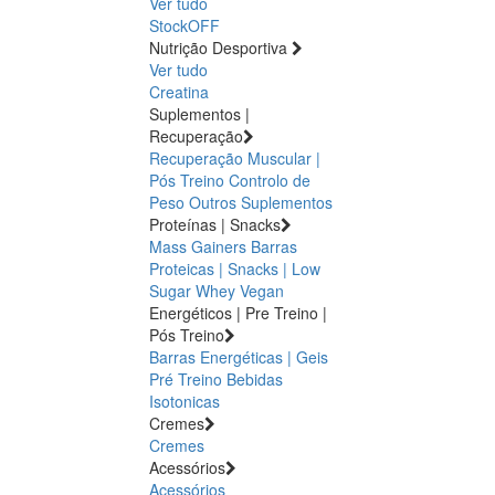
Ver tudo
StockOFF
Nutrição Desportiva
Ver tudo
Creatina
Suplementos |
Recuperação
Recuperação Muscular |
Pós Treino
Controlo de
Peso
Outros Suplementos
Proteínas | Snacks
Mass Gainers
Barras
Proteicas | Snacks | Low
Sugar
Whey
Vegan
Energéticos | Pre Treino |
Pós Treino
Barras Energéticas | Geis
Pré Treino
Bebidas
Isotonicas
Cremes
Cremes
Acessórios
Acessórios