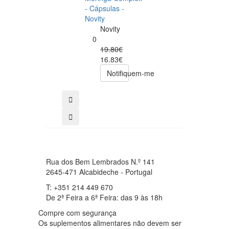
Now NAC 600m
- Cápsulas -
– 250 cápsulas
Novity
Now
Novity
Foods
0
0
19.80€
49.00€
16.83€
39.20€
Notifiquem-me
comprar
Rua dos Bem Lembrados N.º 141
2645-471 Alcabideche - Portugal
T: +351 214 449 670
De 2ª Feira a 6ª Feira: das 9 às 18h
Compre com segurança
Os suplementos alimentares não devem ser