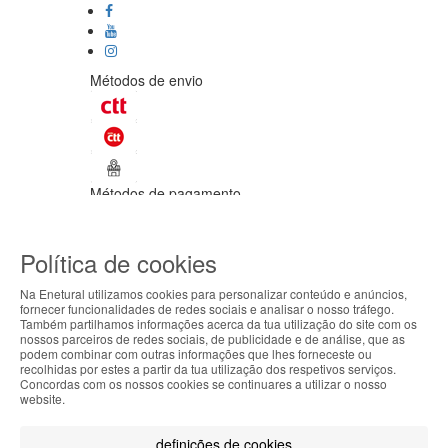
Métodos de envio
Métodos de pagamento
©Enetural 2026
Política de cookies
Todos os direitos reservados / Salvo
indicação de contrário as promoções
Na Enetural utilizamos cookies para personalizar conteúdo e anúncios,
apresentadas são válidas até ao dia 08-
fornecer funcionalidades de redes sociais e analisar o nosso tráfego.
08-2026.
Também partilhamos informações acerca da tua utilização do site com os
ABOUT THE COOKIES
nossos parceiros de redes sociais, de publicidade e de análise, que as
Designed & developed by
Bsolus
podem combinar com outras informações que lhes forneceste ou
Enetural handles information about your visit using
recolhidas por estes a partir da tua utilização dos respetivos serviços.
Filtrar por
Concordas com os nossos cookies se continuares a utilizar o nosso
cookies that improve the performance of the
website.
website, facilitate sharing via social networks and
Limpar filtros
Filtrar
offer advertising tailored to your interests. By
definições de cookies