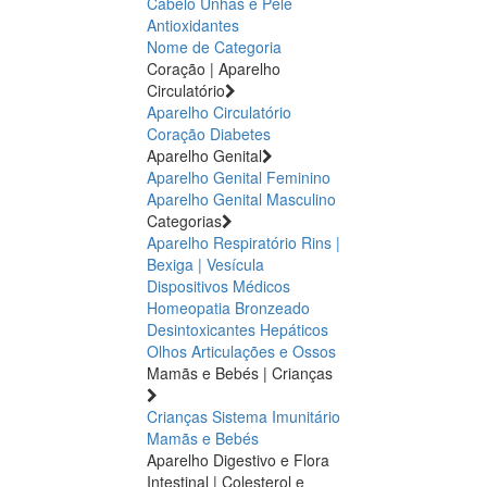
Cabelo Unhas e Pele
Antioxidantes
Nome de Categoria
Coração | Aparelho
Circulatório
Aparelho Circulatório
Coração
Diabetes
Aparelho Genital
Aparelho Genital Feminino
Aparelho Genital Masculino
Categorias
Aparelho Respiratório
Rins |
Bexiga | Vesícula
Dispositivos Médicos
Homeopatia
Bronzeado
Desintoxicantes Hepáticos
Olhos
Articulações e Ossos
Mamãs e Bebés | Crianças
Crianças
Sistema Imunitário
Mamãs e Bebés
Aparelho Digestivo e Flora
Intestinal | Colesterol e