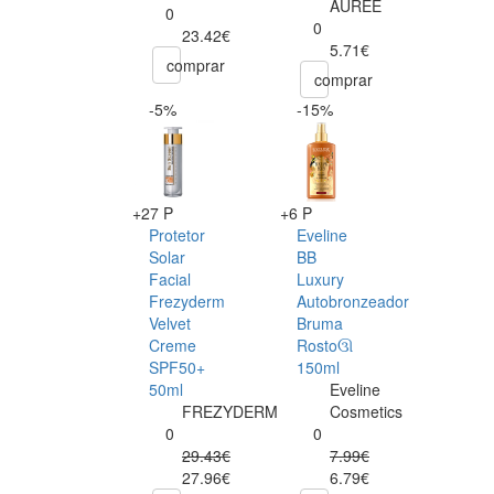
AUREE
0
0
23.42€
5.71€
comprar
comprar
-5%
-15%
+27 P
+6 P
Protetor
Eveline
Solar
BB
Facial
Luxury
Frezyderm
Autobronzeador
Velvet
Bruma
Creme
Rostoઊ
SPF50+
150ml
50ml
Eveline
FREZYDERM
Cosmetics
0
0
29.43€
7.99€
27.96€
6.79€