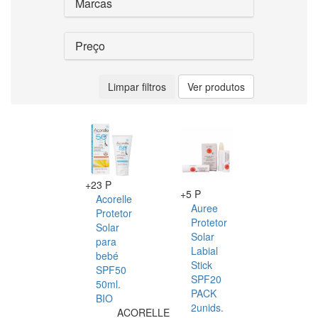
Marcas
Preço
Limpar filtros
Ver produtos
+23 P
+5 P
Acorelle
Auree
Protetor
Protetor
Solar
Solar
para
Labial
bebé
Stick
SPF50
SPF20
50ml.
PACK
BIO
2unids.
ACORELLE