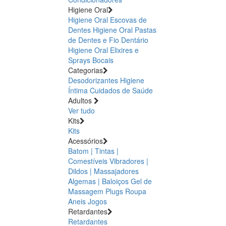
Higiene Oral
Higiene Oral Escovas de
Dentes
Higiene Oral Pastas
de Dentes e Fio Dentário
Higiene Oral Elixires e
Sprays Bocais
Categorias
Desodorizantes
Higiene
Íntima
Cuidados de Saúde
Adultos
Ver tudo
Kits
Kits
Acessórios
Batom | Tintas |
Comestíveis
Vibradores |
Dildos | Massajadores
Algemas | Baloiços
Gel de
Massagem
Plugs
Roupa
Aneis
Jogos
Retardantes
Retardantes