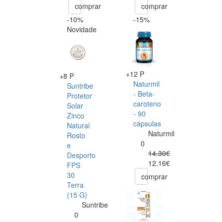
comprar
comprar
-10%
-15%
Novidade
+12 P
+8 P
Naturmil
Suntribe
- Beta-
Protetor
caroteno
Solar
- 90
Zinco
cápsulas
Natural
Naturmil
Rosto
0
e
14.30€
Desporto
12.16€
FPS
30
comprar
Terra
(15 G)
Suntribe
0