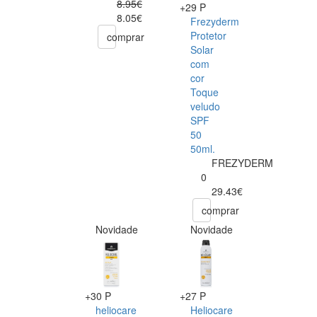
8.95€
+29 P
8.05€
Frezyderm
Protetor
comprar
Solar
com
cor
Toque
veludo
SPF
50
50ml.
FREZYDERM
0
29.43€
comprar
Novidade
Novidade
+30 P
+27 P
heliocare
Heliocare