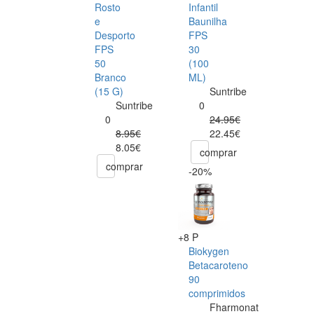
Rosto
Infantil
e
Baunilha
Desporto
FPS
FPS
30
50
(100
Branco
ML)
(15 G)
Suntribe
Suntribe
0
0
24.95€
8.95€
22.45€
8.05€
comprar
comprar
-20%
+8 P
Biokygen
Betacaroteno
90
comprimidos
Fharmonat