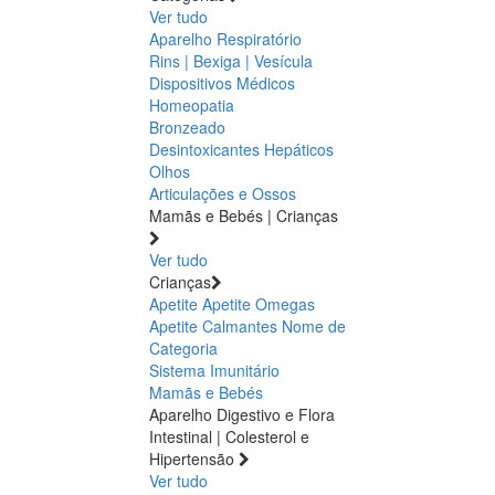
Ver tudo
Aparelho Respiratório
Rins | Bexiga | Vesícula
Dispositivos Médicos
Homeopatia
Bronzeado
Desintoxicantes Hepáticos
Olhos
Articulações e Ossos
Mamãs e Bebés | Crianças
Ver tudo
Crianças
Apetite
Apetite
Omegas
Apetite
Calmantes
Nome de
Categoria
Sistema Imunitário
Mamãs e Bebés
Aparelho Digestivo e Flora
Intestinal | Colesterol e
Hipertensão
Ver tudo