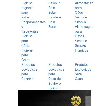
Higiene
Saúde e
Alimentação
Higiene
Bem
para
para
Estar
Cães
todos
Saúde e
Secos e
Desparasitantes
Bem
Snacks
e
Estar
Alimentação
Repelentes
para
Higiene
Gatos
para
Secos e
Cães
Snacks
Higiene
Húmidos
para
Gatos
Produtos
Produtos
Produtos
Ecológicos
Ecológicos
Ecológicos
para
para
para
Cozinha
Casa de
Casa
Banho e
Higiene