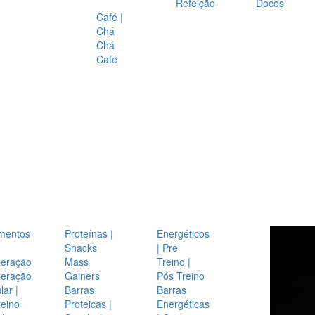
Refeição
Doces
Café |
Chá
Chá
Café
mentos
Proteínas |
Energéticos
Snacks
| Pre
eração
Mass
Treino |
eração
Gainers
Pós Treino
ar |
Barras
Barras
reino
Proteicas |
Energéticas