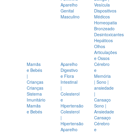
Aparelho
Vesícula
Genital
Dispositivos
Masculino
Médicos
Homeopatia
Bronzeado
Desintoxicantes
Hepáticos
Olhos
Articulações
e Ossos
Mamãs
Aparelho
Cérebro
e Bebés
Digestivo
e
|
e Flora
Memória
Crianças
Intestinal
| Sono |
Crianças
|
ansiedade
Sistema
Colesterol
|
Imunitário
e
Cansaço
Mamãs
Hipertensão
Sono |
e Bebés
Colesterol
Ansiedade
|
Cansaço
Hipertensão
Cérebro
Aparelho
e