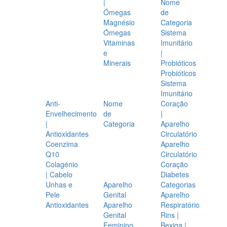
|
Nome
Ómegas
de
Magnésio
Categoria
Ómegas
Sistema
Vitaminas
Imunitário
e
|
Minerais
Probióticos
Probióticos
Sistema
Imunitário
Anti-
Nome
Coração
Envelhecimento
de
|
|
Categoria
Aparelho
Antioxidantes
Circulatório
Coenzima
Aparelho
Q10
Circulatório
Colagénio
Coração
| Cabelo
Diabetes
Unhas e
Aparelho
Categorias
Pele
Genital
Aparelho
Antioxidantes
Aparelho
Respiratório
Genital
Rins |
Feminino
Bexiga |