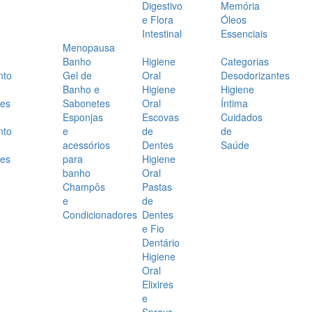
Digestivo
Memória
e Flora
Óleos
Intestinal
Essenciais
Menopausa
Banho
Higiene
Categorias
nto
Gel de
Oral
Desodorizantes
Banho e
Higiene
Higiene
es
Sabonetes
Oral
Íntima
Esponjas
Escovas
Cuidados
nto
e
de
de
acessórios
Dentes
Saúde
es
para
Higiene
banho
Oral
Champôs
Pastas
e
de
Condicionadores
Dentes
e Fio
Dentário
Higiene
Oral
Elixires
e
Sprays