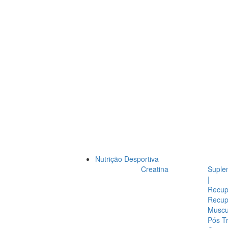
Nutrição Desportiva
Creatina
Suple
|
Recup
Recup
Muscul
Pós T