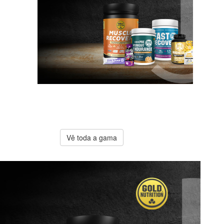
A melhor
oferta
Gold
Nutrition
Vê toda a gama