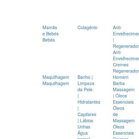
Mamãs
Colagénio
Anti-
e Bebés
Envelhecime
Bebés
|
Regenerador
Anti-
Envelhecime
Cremes
Regenerador
Maquilhagem
Banho |
Homem
Maquilhagem
Limpeza
Barba
da Pele
Massagem
|
| Óleos
Hidratantes
Essenciais
|
Óleos
Capilares
de
| Lábios
Massagem
Unhas
Óleos
Água
Essenciais
termal
Cremes