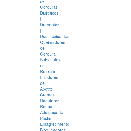
de
Gorduras
Diuréticos
|
Drenantes
|
Desintoxicantes
Queimadores
de
Gordura
Substitutos
de
Refeição
Inibidores
de
Apetite
Cremes
Redutores
Roupa
Adelgaçante
Packs
Emagrecimento
Bloqueadores