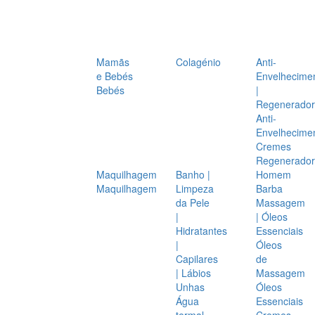
Mamãs
Colagénio
Anti-
e Bebés
Envelhecime
Bebés
|
Regenerador
Anti-
Envelhecime
Cremes
Regenerador
Maquilhagem
Banho |
Homem
Maquilhagem
Limpeza
Barba
da Pele
Massagem
|
| Óleos
Hidratantes
Essenciais
|
Óleos
Capilares
de
| Lábios
Massagem
Unhas
Óleos
Água
Essenciais
termal
Cremes