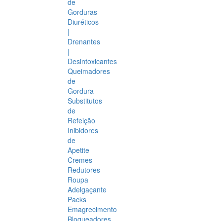
de
Gorduras
Diuréticos
|
Drenantes
|
Desintoxicantes
Queimadores
de
Gordura
Substitutos
de
Refeição
Inibidores
de
Apetite
Cremes
Redutores
Roupa
Adelgaçante
Packs
Emagrecimento
Bloqueadores