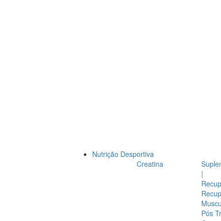
Nutrição Desportiva
Creatina
Suple
|
Recup
Recup
Muscul
Pós T