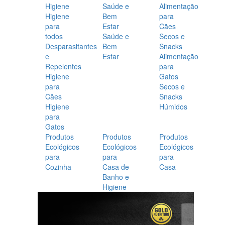
Higiene
Saúde e
Alimentação
Higiene
Bem
para
para
Estar
Cães
todos
Saúde e
Secos e
Desparasitantes
Bem
Snacks
e
Estar
Alimentação
Repelentes
para
Higiene
Gatos
para
Secos e
Cães
Snacks
Higiene
Húmidos
para
Gatos
Produtos
Produtos
Produtos
Ecológicos
Ecológicos
Ecológicos
para
para
para
Cozinha
Casa de
Casa
Banho e
Higiene