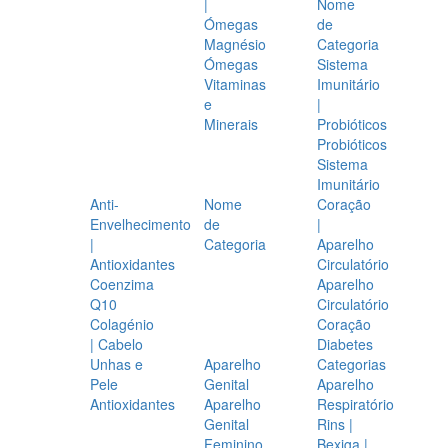
|
Nome
Ómegas
de
Magnésio
Categoria
Ómegas
Sistema
Vitaminas
Imunitário
e
|
Minerais
Probióticos
Probióticos
Sistema
Imunitário
Anti-
Nome
Coração
Envelhecimento
de
|
|
Categoria
Aparelho
Antioxidantes
Circulatório
Coenzima
Aparelho
Q10
Circulatório
Colagénio
Coração
| Cabelo
Diabetes
Unhas e
Aparelho
Categorias
Pele
Genital
Aparelho
Antioxidantes
Aparelho
Respiratório
Genital
Rins |
Feminino
Bexiga |