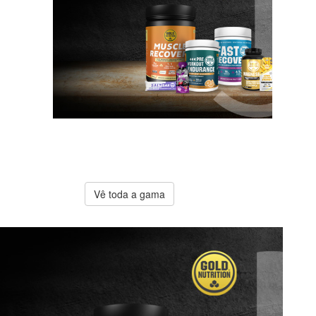
A melhor
oferta
Gold
Nutrition
Vê toda a gama