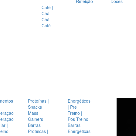
Refeição
Doces
Café |
Chá
Chá
Café
mentos
Proteínas |
Energéticos
Snacks
| Pre
eração
Mass
Treino |
eração
Gainers
Pós Treino
ar |
Barras
Barras
reino
Proteicas |
Energéticas