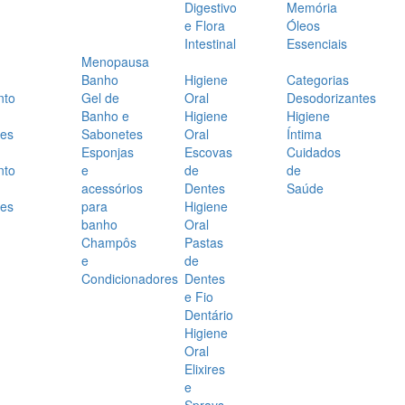
Digestivo
Memória
e Flora
Óleos
Intestinal
Essenciais
Menopausa
Banho
Higiene
Categorias
nto
Gel de
Oral
Desodorizantes
Banho e
Higiene
Higiene
es
Sabonetes
Oral
Íntima
Esponjas
Escovas
Cuidados
nto
e
de
de
acessórios
Dentes
Saúde
es
para
Higiene
banho
Oral
Champôs
Pastas
e
de
Condicionadores
Dentes
e Fio
Dentário
Higiene
Oral
Elixires
e
Sprays