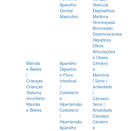
Aparelho
Vesícula
Genital
Dispositivos
Masculino
Médicos
Homeopatia
Bronzeado
Desintoxicantes
Hepáticos
Olhos
Articulações
e Ossos
Mamãs
Aparelho
Cérebro
e Bebés
Digestivo
e
|
e Flora
Memória
Crianças
Intestinal
| Sono |
Crianças
|
ansiedade
Sistema
Colesterol
|
Imunitário
e
Cansaço
Mamãs
Hipertensão
Sono |
e Bebés
Colesterol
Ansiedade
|
Cansaço
Hipertensão
Cérebro
Aparelho
e