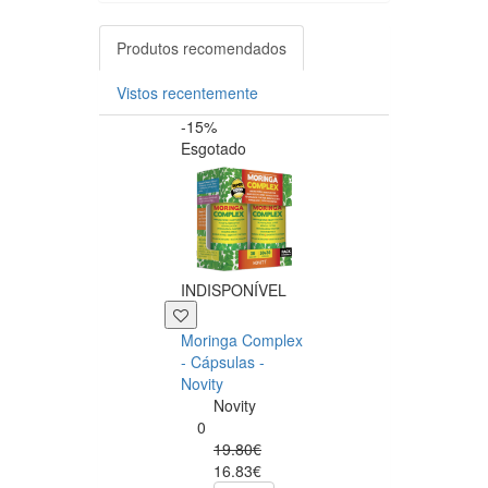
Produtos recomendados
Vistos recentemente
-15%
-20%
Esgotado
INDISPONÍVEL
+39 P
Moringa Complex
Now NAC 600m
- Cápsulas -
– 250 cápsulas
Novity
Now
Novity
Foods
0
0
19.80€
49.00€
16.83€