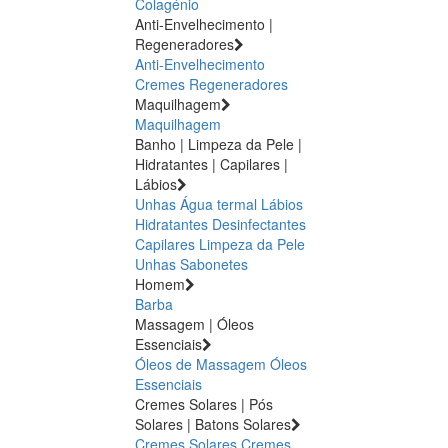
Colagénio
Anti-Envelhecimento |
Regeneradores
Anti-Envelhecimento
Cremes Regeneradores
Maquilhagem
Maquilhagem
Banho | Limpeza da Pele |
Hidratantes | Capilares |
Lábios
Unhas
Água termal
Lábios
Hidratantes
Desinfectantes
Capilares
Limpeza da Pele
Unhas
Sabonetes
Homem
Barba
Massagem | Óleos
Essenciais
Óleos de Massagem
Óleos
Essenciais
Cremes Solares | Pós
Solares | Batons Solares
Cremes Solares
Cremes