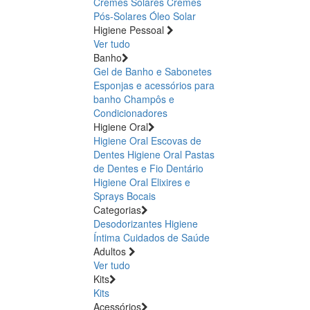
Cremes Solares
Cremes
Pós-Solares
Óleo Solar
Higiene Pessoal
Ver tudo
Banho
Gel de Banho e Sabonetes
Esponjas e acessórios para
banho
Champôs e
Condicionadores
Higiene Oral
Higiene Oral Escovas de
Dentes
Higiene Oral Pastas
de Dentes e Fio Dentário
Higiene Oral Elixires e
Sprays Bocais
Categorias
Desodorizantes
Higiene
Íntima
Cuidados de Saúde
Adultos
Ver tudo
Kits
Kits
Acessórios