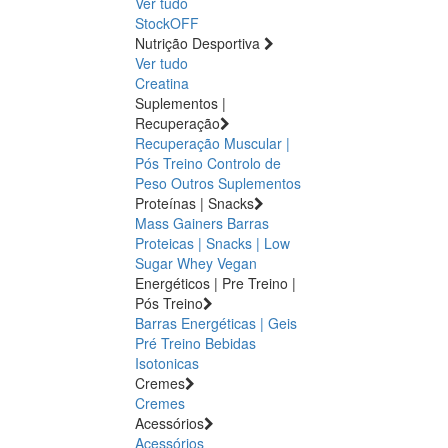
Ver tudo
StockOFF
Nutrição Desportiva
Ver tudo
Creatina
Suplementos |
Recuperação
Recuperação Muscular |
Pós Treino
Controlo de
Peso
Outros Suplementos
Proteínas | Snacks
Mass Gainers
Barras
Proteicas | Snacks | Low
Sugar
Whey
Vegan
Energéticos | Pre Treino |
Pós Treino
Barras Energéticas | Geis
Pré Treino
Bebidas
Isotonicas
Cremes
Cremes
Acessórios
Acessórios