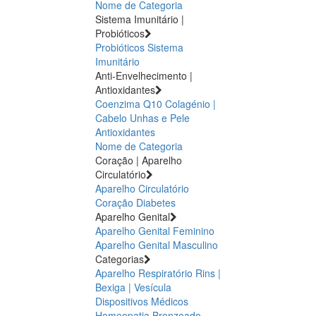
Nome de Categoria
Sistema Imunitário |
Probióticos
Probióticos
Sistema
Imunitário
Anti-Envelhecimento |
Antioxidantes
Coenzima Q10
Colagénio |
Cabelo Unhas e Pele
Antioxidantes
Nome de Categoria
Coração | Aparelho
Circulatório
Aparelho Circulatório
Coração
Diabetes
Aparelho Genital
Aparelho Genital Feminino
Aparelho Genital Masculino
Categorias
Aparelho Respiratório
Rins |
Bexiga | Vesícula
Dispositivos Médicos
Homeopatia
Bronzeado