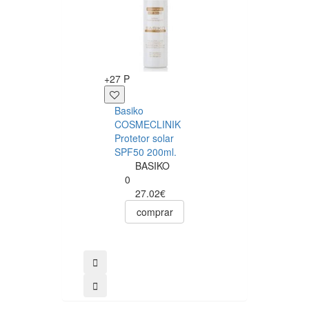
+27 P
+9 P
Basiko
Loção Corporal
COSMECLINIK
Óleo De Coco
Protetor solar
Virgem Bio
SPF50 200ml.
Dr.
BASIKO
Organic
0
0
27.02€
11.09€
comprar
9.98€
comprar