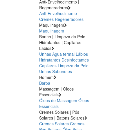
Anti-Envelhecimento |
Regeneradores
Anti-Envelhecimento
Cremes Regeneradores
Maquilhagem
Maquilhagem
Banho | Limpeza da Pele |
Hidratantes | Capilares |
Lábios
Unhas
Água termal
Lábios
Hidratantes
Desinfectantes
Capilares
Limpeza da Pele
Unhas
Sabonetes
Homem
Barba
Massagem | Óleos
Essenciais
Óleos de Massagem
Óleos
Essenciais
Cremes Solares | Pós
Solares | Batons Solares
Cremes Solares
Cremes
Pós-Solares
Óleo Solar