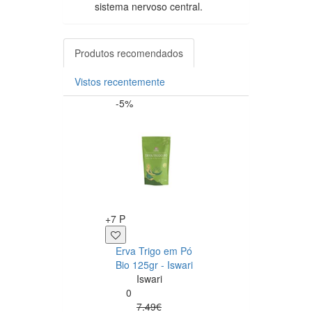
sistema nervoso central.
Produtos recomendados
Vistos recentemente
-5%
-20%
+7 P
+1 P
Erva Trigo em Pó
All Pura Barra
Bio 125gr - Iswari
Proteica
Iswari
Chocolate Branc
0
Stracciatella 40g
7.49€
All Pura