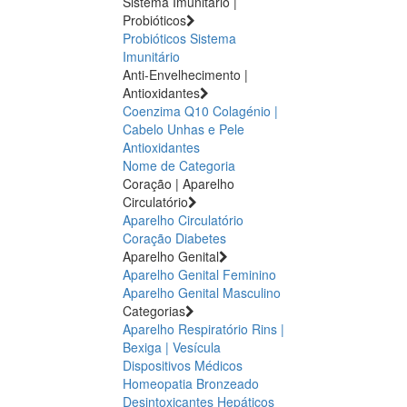
Sistema Imunitário |
Probióticos
Probióticos
Sistema
Imunitário
Anti-Envelhecimento |
Antioxidantes
Coenzima Q10
Colagénio |
Cabelo Unhas e Pele
Antioxidantes
Nome de Categoria
Coração | Aparelho
Circulatório
Aparelho Circulatório
Coração
Diabetes
Aparelho Genital
Aparelho Genital Feminino
Aparelho Genital Masculino
Categorias
Aparelho Respiratório
Rins |
Bexiga | Vesícula
Dispositivos Médicos
Homeopatia
Bronzeado
Desintoxicantes Hepáticos