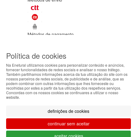
Métodos de pagamento
©Enetural 2026
Política de cookies
Todos os direitos reservados / Salvo
indicação de contrário as promoções
Na Enetural utilizamos cookies para personalizar conteúdo e anúncios,
apresentadas são válidas até ao dia 08-
fornecer funcionalidades de redes sociais e analisar o nosso tráfego.
08-2026.
Também partilhamos informações acerca da tua utilização do site com os
ABOUT THE COOKIES
nossos parceiros de redes sociais, de publicidade e de análise, que as
Designed & developed by
Bsolus
podem combinar com outras informações que lhes forneceste ou
Enetural handles information about your visit using
recolhidas por estes a partir da tua utilização dos respetivos serviços.
Filtrar por
Concordas com os nossos cookies se continuares a utilizar o nosso
cookies that improve the performance of the
website.
website, facilitate sharing via social networks and
Limpar filtros
Filtrar
offer advertising tailored to your interests. By
definições de cookies
continuing to browse our site, you accept the use of
these cookies. For more information, see our
continuar sem aceitar
Privacy and Cookie Policy. You can configure your
preferences in Cookie settings.
O teu carrinho está vazio.
aceitar cookies