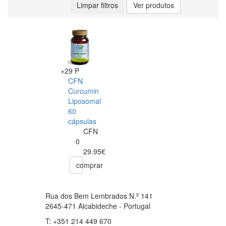
Limpar filtros
Ver produtos
+29 P
CFN
Curcumin
Liposomal
60
cápsulas
CFN
0
29.95€
comprar
Rua dos Bem Lembrados N.º 141
2645-471 Alcabideche - Portugal
T: +351 214 449 670