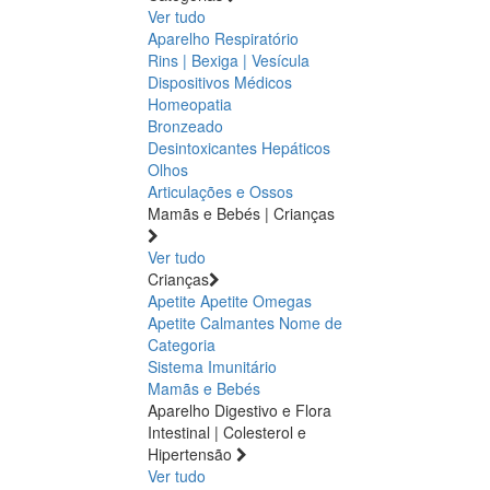
Ver tudo
Aparelho Respiratório
Rins | Bexiga | Vesícula
Dispositivos Médicos
Homeopatia
Bronzeado
Desintoxicantes Hepáticos
Olhos
Articulações e Ossos
Mamãs e Bebés | Crianças
Ver tudo
Crianças
Apetite
Apetite
Omegas
Apetite
Calmantes
Nome de
Categoria
Sistema Imunitário
Mamãs e Bebés
Aparelho Digestivo e Flora
Intestinal | Colesterol e
Hipertensão
Ver tudo