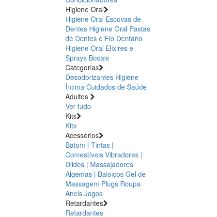
Higiene Oral
Higiene Oral Escovas de
Dentes
Higiene Oral Pastas
de Dentes e Fio Dentário
Higiene Oral Elixires e
Sprays Bocais
Categorias
Desodorizantes
Higiene
Íntima
Cuidados de Saúde
Adultos
Ver tudo
Kits
Kits
Acessórios
Batom | Tintas |
Comestíveis
Vibradores |
Dildos | Massajadores
Algemas | Baloiços
Gel de
Massagem
Plugs
Roupa
Aneis
Jogos
Retardantes
Retardantes