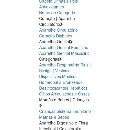
Cabelo Unhas e Pele
Antioxidantes
Nome de Categoria
Coração | Aparelho
Circulatório
Aparelho Circulatório
Coração
Diabetes
Aparelho Genital
Aparelho Genital Feminino
Aparelho Genital Masculino
Categorias
Aparelho Respiratório
Rins |
Bexiga | Vesícula
Dispositivos Médicos
Homeopatia
Bronzeado
Desintoxicantes Hepáticos
Olhos
Articulações e Ossos
Mamãs e Bebés | Crianças
Crianças
Sistema Imunitário
Mamãs e Bebés
Aparelho Digestivo e Flora
Intestinal | Colesterol e