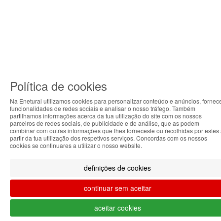
Política de cookies
Na Enetural utilizamos cookies para personalizar conteúdo e anúncios, fornec
funcionalidades de redes sociais e analisar o nosso tráfego. Também
ABOUT THE COOKIES
partilhamos informações acerca da tua utilização do site com os nossos
parceiros de redes sociais, de publicidade e de análise, que as podem
Enetural handles information about your visit using
combinar com outras informações que lhes forneceste ou recolhidas por estes
partir da tua utilização dos respetivos serviços. Concordas com os nossos
cookies that improve the performance of the website,
cookies se continuares a utilizar o nosso website.
facilitate sharing via social networks and offer
advertising tailored to your interests. By continuing to
definições de cookies
browse our site, you accept the use of these cookies.
For more information, see our Privacy and Cookie
continuar sem aceitar
Policy. You can configure your preferences in Cookie
settings.
aceitar cookies
Accepted