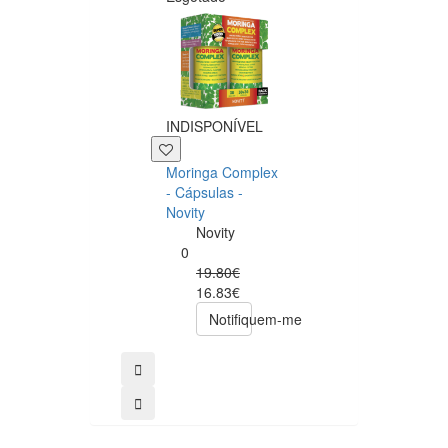
INDISPONÍVEL
+39 P
Moringa Complex
Now NAC 600m
- Cápsulas -
– 250 cápsulas
Novity
Now
Novity
Foods
0
0
19.80€
49.00€
16.83€
39.20€
Notifiquem-me
comprar