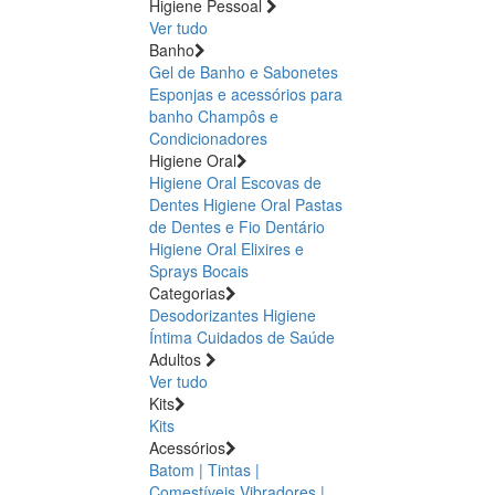
Higiene Pessoal
Ver tudo
Banho
Gel de Banho e Sabonetes
Esponjas e acessórios para
banho
Champôs e
Condicionadores
Higiene Oral
Higiene Oral Escovas de
Dentes
Higiene Oral Pastas
de Dentes e Fio Dentário
Higiene Oral Elixires e
Sprays Bocais
Categorias
Desodorizantes
Higiene
Íntima
Cuidados de Saúde
Adultos
Ver tudo
Kits
Kits
Acessórios
Batom | Tintas |
Comestíveis
Vibradores |