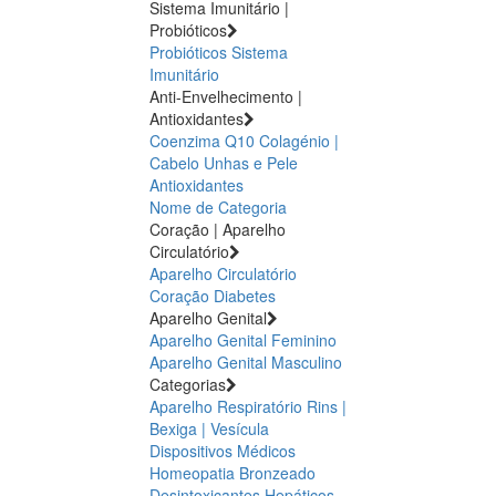
Sistema Imunitário |
Probióticos
Probióticos
Sistema
Imunitário
Anti-Envelhecimento |
Antioxidantes
Coenzima Q10
Colagénio |
Cabelo Unhas e Pele
Antioxidantes
Nome de Categoria
Coração | Aparelho
Circulatório
Aparelho Circulatório
Coração
Diabetes
Aparelho Genital
Aparelho Genital Feminino
Aparelho Genital Masculino
Categorias
Aparelho Respiratório
Rins |
Bexiga | Vesícula
Dispositivos Médicos
Homeopatia
Bronzeado
Desintoxicantes Hepáticos