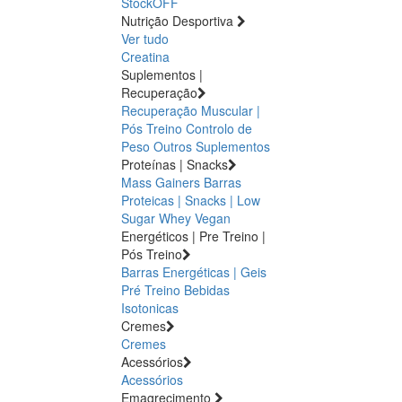
StockOFF
Nutrição Desportiva
Ver tudo
Creatina
Suplementos |
Recuperação
Recuperação Muscular |
Pós Treino
Controlo de
Peso
Outros Suplementos
Proteínas | Snacks
Mass Gainers
Barras
Proteicas | Snacks | Low
Sugar
Whey
Vegan
Energéticos | Pre Treino |
Pós Treino
Barras Energéticas | Geis
Pré Treino
Bebidas
Isotonicas
Cremes
Cremes
Acessórios
Acessórios
Emagrecimento