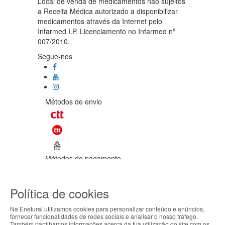
Local de venda de medicamentos não sujeitos
a Receita Médica autorizado a disponibilizar
medicamentos através da Internet pelo
Infarmed I.P. Licenciamento no Infarmed nº
007/2010.
Segue-nos
Métodos de envio
Métodos de pagamento
©Enetural 2026
Política de cookies
Todos os direitos reservados / Salvo
indicação de contrário as promoções
Na Enetural utilizamos cookies para personalizar conteúdo e anúncios,
apresentadas são válidas até ao dia 09-
fornecer funcionalidades de redes sociais e analisar o nosso tráfego.
08-2026.
Também partilhamos informações acerca da tua utilização do site com os