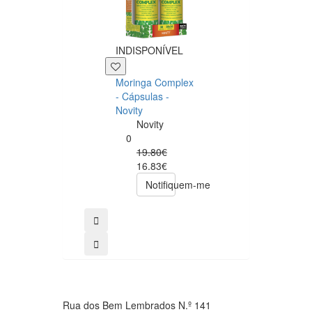
INDISPONÍVEL
+39 P
Moringa Complex
Now NAC 600m
- Cápsulas -
– 250 cápsulas
Novity
Now
Novity
Foods
0
0
19.80€
49.00€
16.83€
39.20€
Notifiquem-me
comprar
Rua dos Bem Lembrados N.º 141