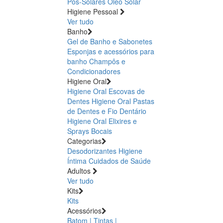
Pós-Solares
Óleo Solar
Higiene Pessoal
Ver tudo
Banho
Gel de Banho e Sabonetes
Esponjas e acessórios para
banho
Champôs e
Condicionadores
Higiene Oral
Higiene Oral Escovas de
Dentes
Higiene Oral Pastas
de Dentes e Fio Dentário
Higiene Oral Elixires e
Sprays Bocais
Categorias
Desodorizantes
Higiene
Íntima
Cuidados de Saúde
Adultos
Ver tudo
Kits
Kits
Acessórios
Batom | Tintas |