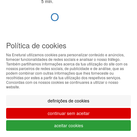
5 min.
O
Mundo
dos
Política de cookies
Suplementos
Na Enetural utilizamos cookies para personalizar conteúdo e anúncios,
Desportivos:
fornecer funcionalidades de redes sociais e analisar o nosso tráfego.
Também partilhamos informações acerca da tua utilização do site com os
ABOUT THE COOKIES
nossos parceiros de redes sociais, de publicidade e de análise, que as
O Guia
podem combinar com outras informações que lhes forneceste ou
Enetural handles information about your visit using
recolhidas por estes a partir da tua utilização dos respetivos serviços.
Concordas com os nossos cookies se continuares a utilizar o nosso
Descomplicado
cookies that improve the performance of the
website.
website, facilitate sharing via social networks and
para
offer advertising tailored to your interests. By
definições de cookies
continuing to browse our site, you accept the use of
uma
these cookies. For more information, see our
continuar sem aceitar
Privacy and Cookie Policy. You can configure your
Vida
preferences in Cookie settings.
aceitar cookies
Ativa e
Accepted