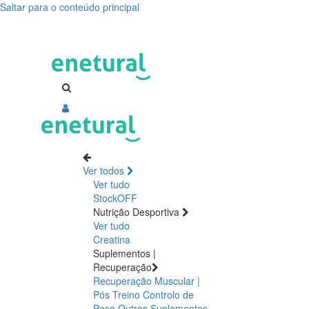
Saltar para o conteúdo principal
dimalato,
magnésio,
cansaço,
fadiga,
falta
de
Ver todos
energia,
Ver tudo
StockOFF
suplementos
Nutrição Desportiva
Ver tudo
para
Creatina
Suplementos |
dar
Recuperação
Recuperação Muscular |
energia
Pós Treino
Controlo de
Peso
Outros Suplementos