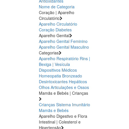
Antioxidantes
Nome de Categoria
Coração | Aparelho
Circulatório
Aparelho Circulatório
Coração
Diabetes
Aparelho Genital
Aparelho Genital Feminino
Aparelho Genital Masculino
Categorias
Aparelho Respiratório
Rins |
Bexiga | Vesícula
Dispositivos Médicos
Homeopatia
Bronzeado
Desintoxicantes Hepáticos
Olhos
Articulações e Ossos
Mamãs e Bebés | Crianças
Crianças
Sistema Imunitário
Mamãs e Bebés
Aparelho Digestivo e Flora
Intestinal | Colesterol e
Hipertensão