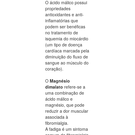
O ácido málico possui
propriedades
antioxidantes e anti-
inflamatórias que
podem ser benéficas
no tratamento de
isquemia do miocárdio
(um tipo de doença
cardíaca marcada pela
diminuição do fluxo de
sangue ao músculo do
coração).
O
Magnésio
dimalato
refere-se a
uma combinação de
ácido málico e
magnésio, que pode
reduzir a dor muscular
associada à
fibromialgia.
A fadiga é um sintoma
comum da fibromialgia.