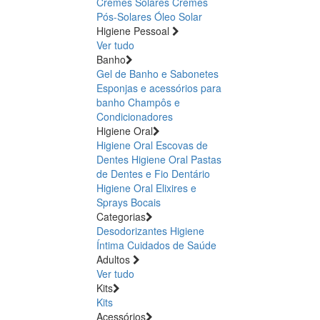
Cremes Solares
Cremes
Pós-Solares
Óleo Solar
Higiene Pessoal
Ver tudo
Banho
Gel de Banho e Sabonetes
Esponjas e acessórios para
banho
Champôs e
Condicionadores
Higiene Oral
Higiene Oral Escovas de
Dentes
Higiene Oral Pastas
de Dentes e Fio Dentário
Higiene Oral Elixires e
Sprays Bocais
Categorias
Desodorizantes
Higiene
Íntima
Cuidados de Saúde
Adultos
Ver tudo
Kits
Kits
Acessórios