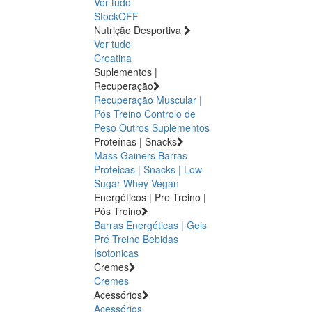
Ver tudo
StockOFF
Nutrição Desportiva
Ver tudo
Creatina
Suplementos |
Recuperação
Recuperação Muscular |
Pós Treino
Controlo de
Peso
Outros Suplementos
Proteínas | Snacks
Mass Gainers
Barras
Proteicas | Snacks | Low
Sugar
Whey
Vegan
Energéticos | Pre Treino |
Pós Treino
Barras Energéticas | Geis
Pré Treino
Bebidas
Isotonicas
Cremes
Cremes
Acessórios
Acessórios