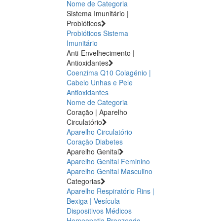
Nome de Categoria
Sistema Imunitário |
Probióticos
Probióticos
Sistema
Imunitário
Anti-Envelhecimento |
Antioxidantes
Coenzima Q10
Colagénio |
Cabelo Unhas e Pele
Antioxidantes
Nome de Categoria
Coração | Aparelho
Circulatório
Aparelho Circulatório
Coração
Diabetes
Aparelho Genital
Aparelho Genital Feminino
Aparelho Genital Masculino
Categorias
Aparelho Respiratório
Rins |
Bexiga | Vesícula
Dispositivos Médicos
Homeopatia
Bronzeado