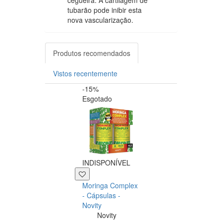
tubarão pode inibir esta
nova vascularização.
Produtos recomendados
Vistos recentemente
-15%
-20%
Esgotado
INDISPONÍVEL
+39 P
Moringa Complex
Now NAC 600m
- Cápsulas -
– 250 cápsulas
Novity
Now
Novity