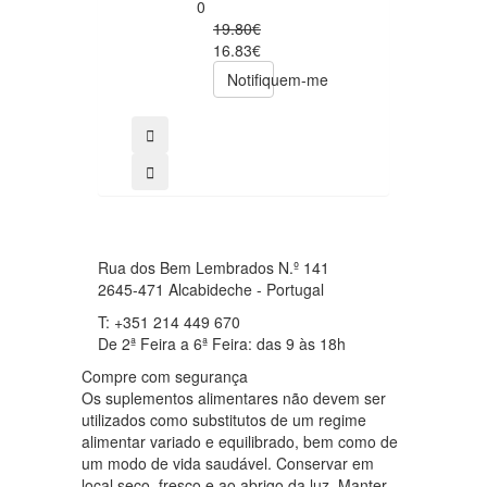
Foods
0
0
19.80€
49.00€
16.83€
39.20€
Notifiquem-me
comprar
Rua dos Bem Lembrados N.º 141
2645-471 Alcabideche - Portugal
T: +351 214 449 670
De 2ª Feira a 6ª Feira: das 9 às 18h
Compre com segurança
Os suplementos alimentares não devem ser
utilizados como substitutos de um regime
alimentar variado e equilibrado, bem como de
um modo de vida saudável. Conservar em
local seco, fresco e ao abrigo da luz. Manter