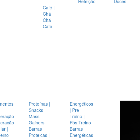
Refeição
Doces
Café |
Chá
Chá
Café
mentos
Proteínas |
Energéticos
Snacks
| Pre
eração
Mass
Treino |
eração
Gainers
Pós Treino
ar |
Barras
Barras
reino
Proteicas |
Energéticas