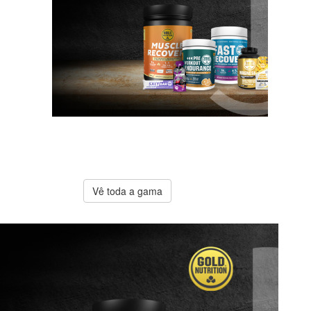
A melhor
oferta
Gold
Nutrition
Vê toda a gama