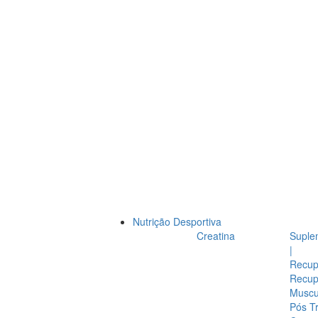
Nutrição Desportiva
Creatina
Suple
|
Recup
Recup
Muscul
Pós T