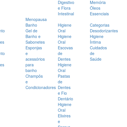
Digestivo
Memória
e Flora
Óleos
Intestinal
Essenciais
Menopausa
Banho
Higiene
Categorias
nto
Gel de
Oral
Desodorizantes
Banho e
Higiene
Higiene
es
Sabonetes
Oral
Íntima
Esponjas
Escovas
Cuidados
nto
e
de
de
acessórios
Dentes
Saúde
es
para
Higiene
banho
Oral
Champôs
Pastas
e
de
Condicionadores
Dentes
e Fio
Dentário
Higiene
Oral
Elixires
e
Sprays