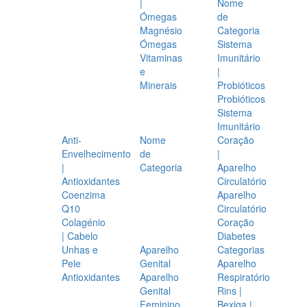
|
Nome
Ómegas
de
Magnésio
Categoria
Ómegas
Sistema
Vitaminas
Imunitário
e
|
Minerais
Probióticos
Probióticos
Sistema
Imunitário
Anti-
Nome
Coração
Envelhecimento
de
|
|
Categoria
Aparelho
Antioxidantes
Circulatório
Coenzima
Aparelho
Q10
Circulatório
Colagénio
Coração
| Cabelo
Diabetes
Unhas e
Aparelho
Categorias
Pele
Genital
Aparelho
Antioxidantes
Aparelho
Respiratório
Genital
Rins |
Feminino
Bexiga |