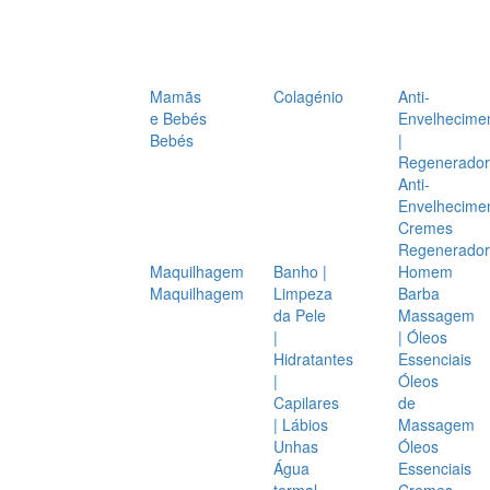
Mamãs
Colagénio
Anti-
e Bebés
Envelhecime
Bebés
|
Regenerador
Anti-
Envelhecime
Cremes
Regenerador
Maquilhagem
Banho |
Homem
Maquilhagem
Limpeza
Barba
da Pele
Massagem
|
| Óleos
Hidratantes
Essenciais
|
Óleos
Capilares
de
| Lábios
Massagem
Unhas
Óleos
Água
Essenciais
termal
Cremes