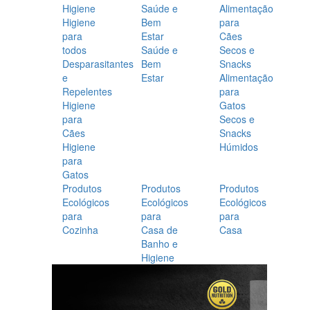
Higiene
Saúde e
Alimentação
Higiene
Bem
para
para
Estar
Cães
todos
Saúde e
Secos e
Desparasitantes
Bem
Snacks
e
Estar
Alimentação
Repelentes
para
Higiene
Gatos
para
Secos e
Cães
Snacks
Higiene
Húmidos
para
Gatos
Produtos
Produtos
Produtos
Ecológicos
Ecológicos
Ecológicos
para
para
para
Cozinha
Casa de
Casa
Banho e
Higiene