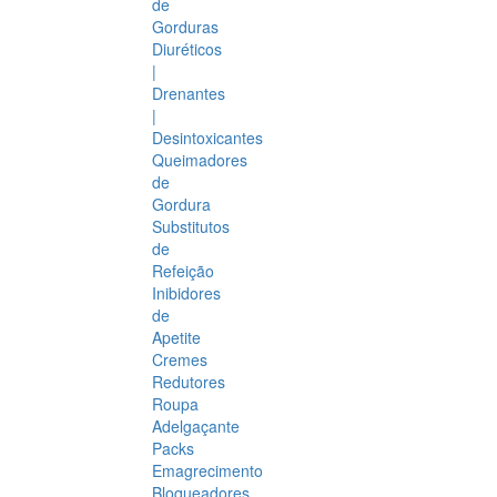
de
Gorduras
Diuréticos
|
Drenantes
|
Desintoxicantes
Queimadores
de
Gordura
Substitutos
de
Refeição
Inibidores
de
Apetite
Cremes
Redutores
Roupa
Adelgaçante
Packs
Emagrecimento
Bloqueadores