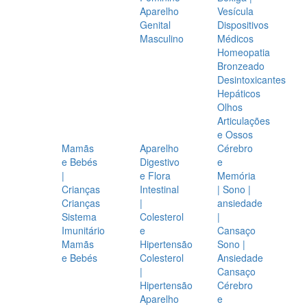
Aparelho
Vesícula
Genital
Dispositivos
Masculino
Médicos
Homeopatia
Bronzeado
Desintoxicantes
Hepáticos
Olhos
Articulações
e Ossos
Mamãs
Aparelho
Cérebro
e Bebés
Digestivo
e
|
e Flora
Memória
Crianças
Intestinal
| Sono |
Crianças
|
ansiedade
Sistema
Colesterol
|
Imunitário
e
Cansaço
Mamãs
Hipertensão
Sono |
e Bebés
Colesterol
Ansiedade
|
Cansaço
Hipertensão
Cérebro
Aparelho
e