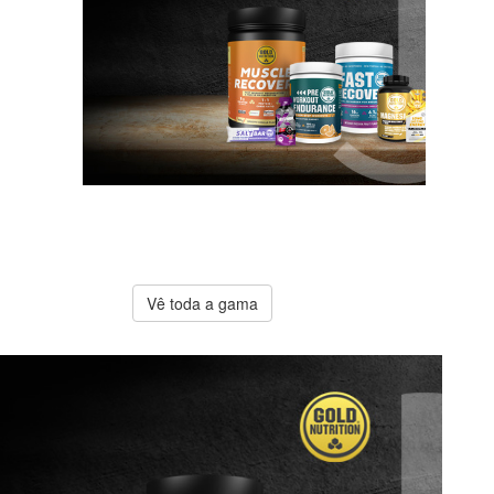
A melhor
oferta
Gold
Nutrition
Vê toda a gama