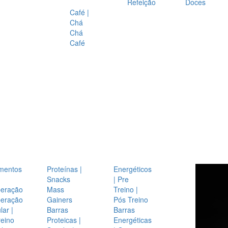
Refeição
Doces
Café |
Chá
Chá
Café
mentos
Proteínas |
Energéticos
Snacks
| Pre
eração
Mass
Treino |
eração
Gainers
Pós Treino
ar |
Barras
Barras
reino
Proteicas |
Energéticas