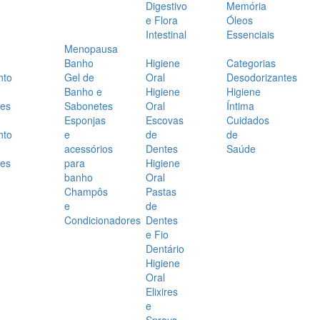
Digestivo
Memória
e Flora
Óleos
Intestinal
Essenciais
Menopausa
Banho
Higiene
Categorias
nto
Gel de
Oral
Desodorizantes
Banho e
Higiene
Higiene
es
Sabonetes
Oral
Íntima
Esponjas
Escovas
Cuidados
nto
e
de
de
acessórios
Dentes
Saúde
es
para
Higiene
banho
Oral
Champôs
Pastas
e
de
Condicionadores
Dentes
e Fio
Dentário
Higiene
Oral
Elixires
e
Sprays