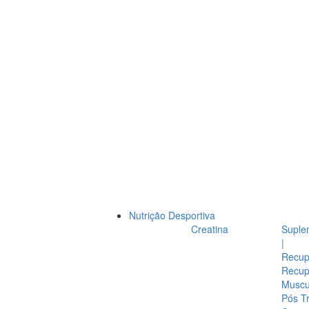
Nutrição Desportiva
Creatina
Suple
|
Recup
Recup
Muscul
Pós T