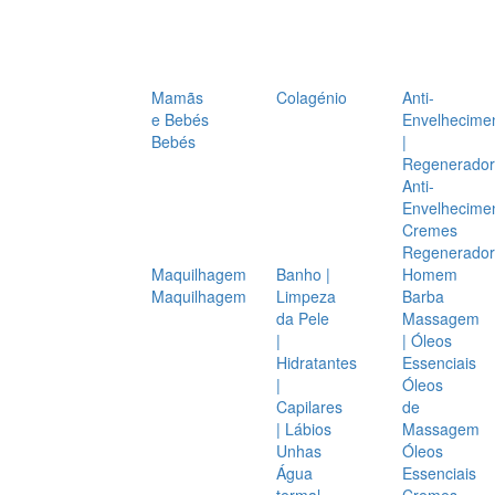
Mamãs
Colagénio
Anti-
e Bebés
Envelhecime
Bebés
|
Regenerador
Anti-
Envelhecime
Cremes
Regenerador
Maquilhagem
Banho |
Homem
Maquilhagem
Limpeza
Barba
da Pele
Massagem
|
| Óleos
Hidratantes
Essenciais
|
Óleos
Capilares
de
| Lábios
Massagem
Unhas
Óleos
Água
Essenciais
termal
Cremes