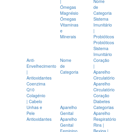
|
Nome
Ómegas
de
Magnésio
Categoria
Ómegas
Sistema
Vitaminas
Imunitário
e
|
Minerais
Probióticos
Probióticos
Sistema
Imunitário
Anti-
Nome
Coração
Envelhecimento
de
|
|
Categoria
Aparelho
Antioxidantes
Circulatório
Coenzima
Aparelho
Q10
Circulatório
Colagénio
Coração
| Cabelo
Diabetes
Unhas e
Aparelho
Categorias
Pele
Genital
Aparelho
Antioxidantes
Aparelho
Respiratório
Genital
Rins |
Feminino
Bexiga |