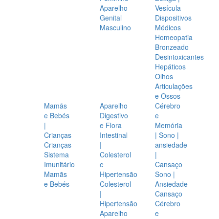
Aparelho
Vesícula
Genital
Dispositivos
Masculino
Médicos
Homeopatia
Bronzeado
Desintoxicantes
Hepáticos
Olhos
Articulações
e Ossos
Mamãs
Aparelho
Cérebro
e Bebés
Digestivo
e
|
e Flora
Memória
Crianças
Intestinal
| Sono |
Crianças
|
ansiedade
Sistema
Colesterol
|
Imunitário
e
Cansaço
Mamãs
Hipertensão
Sono |
e Bebés
Colesterol
Ansiedade
|
Cansaço
Hipertensão
Cérebro
Aparelho
e