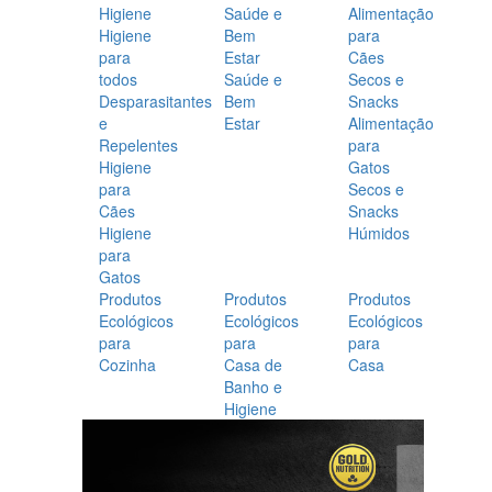
Higiene
Saúde e
Alimentação
Higiene
Bem
para
para
Estar
Cães
todos
Saúde e
Secos e
Desparasitantes
Bem
Snacks
e
Estar
Alimentação
Repelentes
para
Higiene
Gatos
para
Secos e
Cães
Snacks
Higiene
Húmidos
para
Gatos
Produtos
Produtos
Produtos
Ecológicos
Ecológicos
Ecológicos
para
para
para
Cozinha
Casa de
Casa
Banho e
Higiene