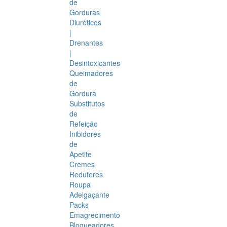
de
Gorduras
Diuréticos
|
Drenantes
|
Desintoxicantes
Queimadores
de
Gordura
Substitutos
de
Refeição
Inibidores
de
Apetite
Cremes
Redutores
Roupa
Adelgaçante
Packs
Emagrecimento
Bloqueadores