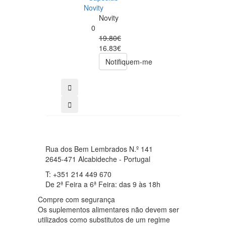
– 250 cápsulas
Novity
Now
Novity
Foods
0
0
19.80€
49.00€
16.83€
39.20€
Notifiquem-me
comprar
Rua dos Bem Lembrados N.º 141
2645-471 Alcabideche - Portugal
T: +351 214 449 670
De 2ª Feira a 6ª Feira: das 9 às 18h
Compre com segurança
Os suplementos alimentares não devem ser
utilizados como substitutos de um regime