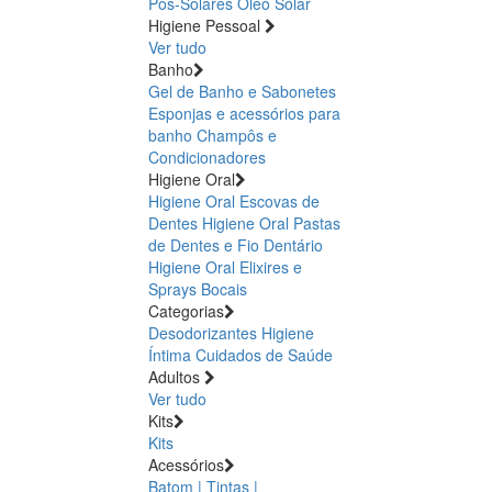
Pós-Solares
Óleo Solar
Higiene Pessoal
Ver tudo
Banho
Gel de Banho e Sabonetes
Esponjas e acessórios para
banho
Champôs e
Condicionadores
Higiene Oral
Higiene Oral Escovas de
Dentes
Higiene Oral Pastas
de Dentes e Fio Dentário
Higiene Oral Elixires e
Sprays Bocais
Categorias
Desodorizantes
Higiene
Íntima
Cuidados de Saúde
Adultos
Ver tudo
Kits
Kits
Acessórios
Batom | Tintas |