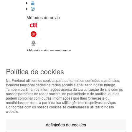
Métodos de envio
Métodos de pagamento
©Enetural 2026
Política de cookies
Todos os direitos reservados / Salvo
indicação de contrário as promoções
Na Enetural utilizamos cookies para personalizar conteúdo e anúncios,
apresentadas são válidas até ao dia 07-
fornecer funcionalidades de redes sociais e analisar o nosso tráfego.
08-2026.
Também partilhamos informações acerca da tua utilização do site com os
ABOUT THE COOKIES
nossos parceiros de redes sociais, de publicidade e de análise, que as
Designed & developed by
Bsolus
podem combinar com outras informações que lhes forneceste ou
Enetural handles information about your visit using
recolhidas por estes a partir da tua utilização dos respetivos serviços.
Filtrar por
Concordas com os nossos cookies se continuares a utilizar o nosso
cookies that improve the performance of the
website.
website, facilitate sharing via social networks and
Limpar filtros
Filtrar
offer advertising tailored to your interests. By
definições de cookies
continuing to browse our site, you accept the use of