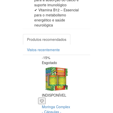
suporte imunológico
✔ Vitamina B12 – Essencial
para o metabolismo
energético e saúde
neurológica
Produtos recomendados
Vistos recentemente
-15%
-20%
Esgotado
INDISPONÍVEL
+39 P
Moringa Complex
Now NAC 600m
- Cápsulas -