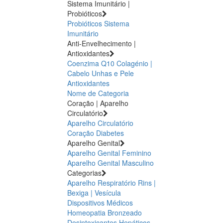
Sistema Imunitário |
Probióticos
Probióticos
Sistema
Imunitário
Anti-Envelhecimento |
Antioxidantes
Coenzima Q10
Colagénio |
Cabelo Unhas e Pele
Antioxidantes
Nome de Categoria
Coração | Aparelho
Circulatório
Aparelho Circulatório
Coração
Diabetes
Aparelho Genital
Aparelho Genital Feminino
Aparelho Genital Masculino
Categorias
Aparelho Respiratório
Rins |
Bexiga | Vesícula
Dispositivos Médicos
Homeopatia
Bronzeado
Desintoxicantes Hepáticos