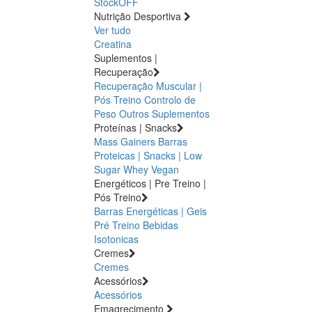
StockOFF
Nutrição Desportiva
Ver tudo
Creatina
Suplementos |
Recuperação
Recuperação Muscular |
Pós Treino
Controlo de
Peso
Outros Suplementos
Proteínas | Snacks
Mass Gainers
Barras
Proteicas | Snacks | Low
Sugar
Whey
Vegan
Energéticos | Pre Treino |
Pós Treino
Barras Energéticas | Geis
Pré Treino
Bebidas
Isotonicas
Cremes
Cremes
Acessórios
Acessórios
Emagrecimento