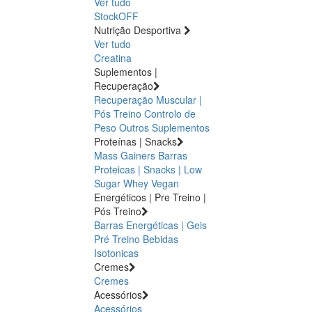
Ver tudo
StockOFF
Nutrição Desportiva
Ver tudo
Creatina
Suplementos |
Recuperação
Recuperação Muscular |
Pós Treino
Controlo de
Peso
Outros Suplementos
Proteínas | Snacks
Mass Gainers
Barras
Proteicas | Snacks | Low
Sugar
Whey
Vegan
Energéticos | Pre Treino |
Pós Treino
Barras Energéticas | Geis
Pré Treino
Bebidas
Isotonicas
Cremes
Cremes
Acessórios
Acessórios