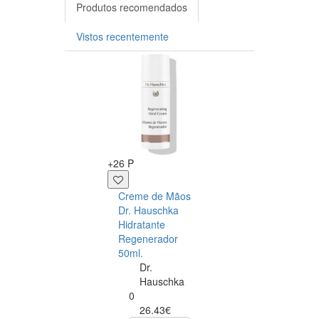
Produtos recomendados
Vistos recentemente
-20%
+26 P
+23 P
Creme de Mãos
Ultramax
Dr. Hauschka
Collagen Verisol 
Hidratante
30 sticks
Regenerador
GoldNutriti
50ml.
0
Dr.
29.99€
Hauschka
23.99€
0
26.43€
comprar