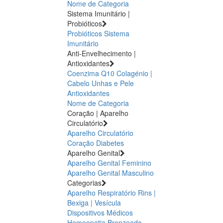
Nome de Categoria
Sistema Imunitário |
Probióticos
Probióticos
Sistema
Imunitário
Anti-Envelhecimento |
Antioxidantes
Coenzima Q10
Colagénio |
Cabelo Unhas e Pele
Antioxidantes
Nome de Categoria
Coração | Aparelho
Circulatório
Aparelho Circulatório
Coração
Diabetes
Aparelho Genital
Aparelho Genital Feminino
Aparelho Genital Masculino
Categorias
Aparelho Respiratório
Rins |
Bexiga | Vesícula
Dispositivos Médicos
Homeopatia
Bronzeado