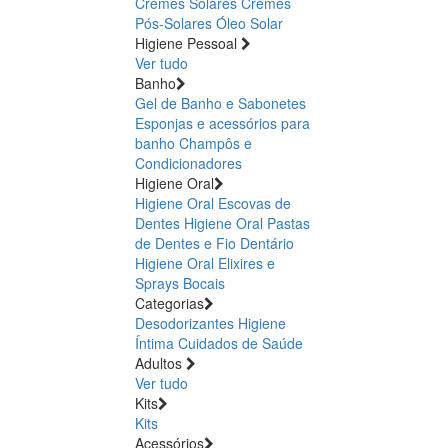
Cremes Solares
Cremes
Pós-Solares
Óleo Solar
Higiene Pessoal
Ver tudo
Banho
Gel de Banho e Sabonetes
Esponjas e acessórios para
banho
Champôs e
Condicionadores
Higiene Oral
Higiene Oral Escovas de
Dentes
Higiene Oral Pastas
de Dentes e Fio Dentário
Higiene Oral Elixires e
Sprays Bocais
Categorias
Desodorizantes
Higiene
Íntima
Cuidados de Saúde
Adultos
Ver tudo
Kits
Kits
Acessórios